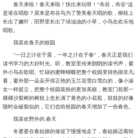
春天来啦！春天来啦！快出来玩呀！“布谷，布谷"这
是谁在唱歌？原来是布谷鸟为了赞美春天唱的歌，柳枝上
长出了嫩叶，田野里长出了绿油油的小草，小鸟在欢乐地
唱歌。
我喜欢春天的校园
"一日之计在于晨，一年之计在于春"，春天正是我们
读书学习的大好时光。听，教室里传来朗朗的读书声，窗
外小鸟在歌唱、忙碌的蜜蜂蝴蝶把整个校园变得热闹非凡;
看，窗外那一朵朵开得正艳的玉兰花雪白雪白的，像小淑
女一样挺立，把整个校园装扮的更加美丽，教室门前那一
棵棵沙梨树的树枝上也长满了黄色的小花苞，鼓鼓的好像
随时会破裂似的，它们也给校园的春天增加了一份春色。
我喜欢野外的.春天
冬婆婆在春姑娘的催促下慢慢地走了，春姑娘迈着轻