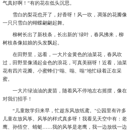
气真好啊！”有的花在低头沉思。
雪白的梨花也开了，好香呀！风一吹，凋落的花瓣像
一只只雪白的蝴蝶翩翩起舞。
柳树长出了新枝条，长出新的`绿叶，春风拂来，柳
树枝条像姑娘的头发飘起。
在田野里，远看，一大片金黄色的油菜花，春风吹
过，田野里像涌起金色的浪花，可真美丽呀！近看，油菜
花有四片花瓣。小蜜蜂们“嗡、嗡、嗡”地忙碌着正在采
蜜。
一大片绿油油的麦苗，随着风不停地左右摇摆，像在
对我们招手！
“儿童散学归来早，忙趁东风放纸鸢。"公园里有许多
儿童在放风筝。风筝的样式真多呀！我看见天空中有：老
鹰、孙悟空、蜻蜓……我的风筝是老鹰，我一边放线一边