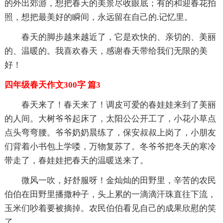
的外出郊游，想把春天的美景尽收眼底；有的和迎春花拍
照，想把最美好的瞬间，永远留在自己的.记忆里。
春天的脚步越来越近了，它是欢快的、亲切的、美丽
的、温暖的。我喜欢春天，感谢春天带给我们无限的美
好！
四年级春天作文300字 篇3
春天来了！春天来了！调皮可爱的春娃娃来到了美丽
的人间。大树爷爷起床了，太阳公公开工了，小花小草点
点头弯弯腰。爷爷奶奶晨练了，保安叔叔上岗了，小朋友
们背着小书包上学喽，万物复苏了。冬爷爷把冬天的寒冷
带走了，春娃娃把春天的温暖送来了。
微风一吹，好舒服呀！金灿灿的田野里，辛苦的农民
伯伯在田野里播撒种子，头上累的一滴滴汗珠直往下流，
玉米们吵着要被摘掉。农民伯伯看见自己的成果欣慰的笑
了。