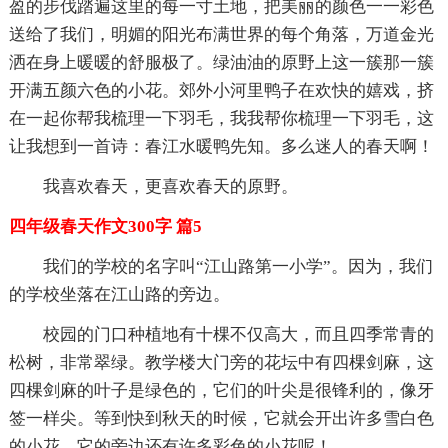
盈的步伐踏遍这里的每一寸土地，把美丽的颜色一一彩色
送给了我们，明媚的阳光布满世界的每个角落，万道金光
洒在身上暖暖的舒服极了。绿油油的原野上这一簇那一簇
开满五颜六色的小花。郊外小河里鸭子在欢快的嬉戏，挤
在一起你帮我梳理一下羽毛，我我帮你梳理一下羽毛，这
让我想到一首诗：春江水暖鸭先知。多么迷人的春天啊！
我喜欢春天，更喜欢春天的原野。
四年级春天作文300字 篇5
我们的学校的名字叫“江山路第一小学”。因为，我们
的学校坐落在江山路的旁边。
校园的门口种植地有十棵不仅高大，而且四季常青的
松树，非常翠绿。教学楼大门旁的花坛中有四棵剑麻，这
四棵剑麻的叶子是绿色的，它们的叶尖是很锋利的，像牙
签一样尖。等到快到秋天的时候，它就会开出许多雪白色
的小花。它的旁边还有许多彩色的小花呢！