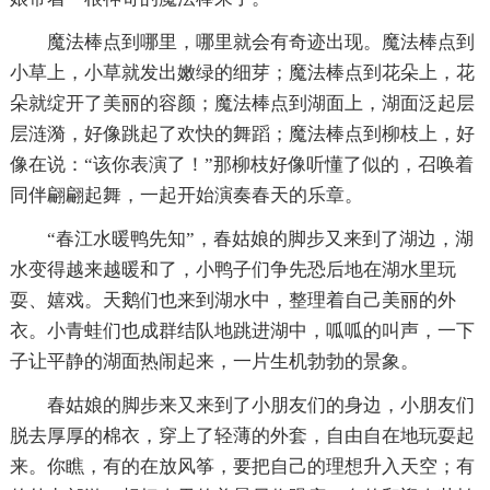
魔法棒点到哪里，哪里就会有奇迹出现。魔法棒点到
小草上，小草就发出嫩绿的细芽；魔法棒点到花朵上，花
朵就绽开了美丽的容颜；魔法棒点到湖面上，湖面泛起层
层涟漪，好像跳起了欢快的舞蹈；魔法棒点到柳枝上，好
像在说：“该你表演了！”那柳枝好像听懂了似的，召唤着
同伴翩翩起舞，一起开始演奏春天的乐章。
“春江水暖鸭先知”，春姑娘的脚步又来到了湖边，湖
水变得越来越暖和了，小鸭子们争先恐后地在湖水里玩
耍、嬉戏。天鹅们也来到湖水中，整理着自己美丽的外
衣。小青蛙们也成群结队地跳进湖中，呱呱的叫声，一下
子让平静的湖面热闹起来，一片生机勃勃的景象。
春姑娘的脚步来又来到了小朋友们的身边，小朋友们
脱去厚厚的棉衣，穿上了轻薄的外套，自由自在地玩耍起
来。你瞧，有的在放风筝，要把自己的理想升入天空；有