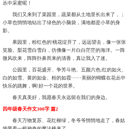
丛中采蜜呢！
我们又来到了菜园里，蔬菜都从土地里长出来了，；
小草也悄悄地钻出了绿色的小脑袋，满地都是小草的身
影。
果园里，粉红色的'桃花绽开了，远远望去，像一张张
笑脸。梨花雪白雪白，仿佛像一片白白茫茫的海洋。一阵
微风吹来，阵阵扑鼻而来的清香，真让我入了迷。
公园里，百花盛开、争芳斗艳、五颜六色;红的如火、
白的如雪、黄的如金、粉的如霞······美丽的蝴蝶在花丛中
快乐的跳舞，啊!好一个花的世界。
春天真美好，我愿春天永远留在我们的身边。
四年级春天作文300字 篇2
春天万物复苏、花红柳绿，冬爷爷悄悄地走了，春姑
娘带着一根神奇的魔法棒来了。