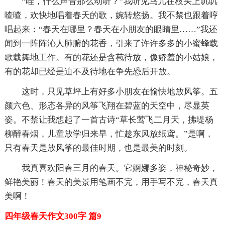
“哇，什么声音那么动听？”我听见鸟儿在枝头上叽叽
喳喳，欢快地唱着春天的歌，婉转悠扬。我不禁也跟着哼
唱起来：“春天在哪里？春天在小朋友的眼睛里……”我还
闻到一阵阵沁人肺腑的花香，引来了许许多多的小蜜蜂载
歌载舞地工作。有的花还是含苞待放，像娇羞的小姑娘，
有的花却已经是迫不及待地在争先恐后开放。
这时，只见草坪上有好多小朋友在愉快地放风筝。五
颜六色、形态各异的风筝飞翔在碧蓝的天空中，尽显英
姿。不禁让我想起了一首古诗“草长莺飞二月天，拂堤杨
柳醉春烟，儿童放学归来早，忙趁东风放纸鸢。”是啊，
只有春天是放风筝的最佳时期，也是最美的时刻。
我真喜欢阳春三月的春天。它婀娜多姿，神秘奇妙，
鲜艳美丽！春天的美景用笔画不完，用手写不完，春天真
美啊！
四年级春天作文300字 篇9