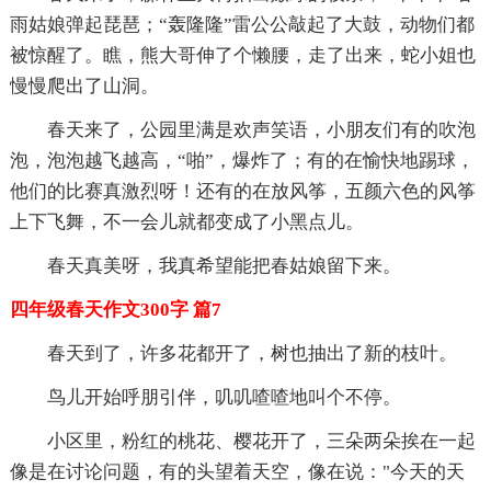
雨姑娘弹起琵琶；“轰隆隆”雷公公敲起了大鼓，动物们都
被惊醒了。瞧，熊大哥伸了个懒腰，走了出来，蛇小姐也
慢慢爬出了山洞。
春天来了，公园里满是欢声笑语，小朋友们有的吹泡
泡，泡泡越飞越高，“啪”，爆炸了；有的在愉快地踢球，
他们的比赛真激烈呀！还有的在放风筝，五颜六色的风筝
上下飞舞，不一会儿就都变成了小黑点儿。
春天真美呀，我真希望能把春姑娘留下来。
四年级春天作文300字 篇7
春天到了，许多花都开了，树也抽出了新的枝叶。
鸟儿开始呼朋引伴，叽叽喳喳地叫个不停。
小区里，粉红的桃花、樱花开了，三朵两朵挨在一起
像是在讨论问题，有的头望着天空，像在说："今天的天