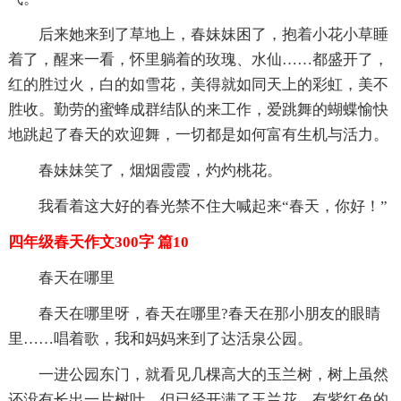
后来她来到了草地上，春妹妹困了，抱着小花小草睡
着了，醒来一看，怀里躺着的玫瑰、水仙……都盛开了，
红的胜过火，白的如雪花，美得就如同天上的彩虹，美不
胜收。勤劳的蜜蜂成群结队的来工作，爱跳舞的蝴蝶愉快
地跳起了春天的欢迎舞，一切都是如何富有生机与活力。
春妹妹笑了，烟烟霞霞，灼灼桃花。
我看着这大好的春光禁不住大喊起来“春天，你好！”
四年级春天作文300字 篇10
春天在哪里
春天在哪里呀，春天在哪里?春天在那小朋友的眼睛
里……唱着歌，我和妈妈来到了达活泉公园。
一进公园东门，就看见几棵高大的玉兰树，树上虽然
还没有长出一片树叶，但已经开满了玉兰花，有紫红色的