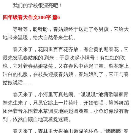
我们的学校很漂亮吧！
四年级春天作文300字 篇6
等呀等，盼呀盼，春姑娘终于送走了冬男孩，它给大
地带来温暖，给大自然带来生机。
春天来了，花园里百百花齐放，有金黄的迎春花，它
最先发现春姑娘的.到来，于是吹起小铜号；有红红的玫
瑰，它对着春姑娘微笑，又在春风中跳起了舞。梨花穿上
洁白的礼服，在枝头迎接春姑娘，春姑娘到了，它正与春
姑娘说话……
春天来了，小河里可真热闹。“呱呱呱”池塘歌唱家青
蛙先生来了，只见它跳上一片荷叶，开始歌唱，蝌蚪舞蹈
团伴着音乐围着水草调皮地跳起圆圈舞，小鱼好像没有听
到，依然自顾自地玩着捉迷藏。
春天来了，森林里大树抽出嫩绿的枝条，“哗哗哗”春