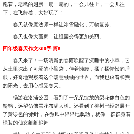
跑着，老鹰的翅膀一扇一扇的，一会儿往上，一会儿往
下，在飞舞着，太好玩了！
春天就像魔法师一样让冰雪融化，万物复苏。
春天也像大画家，让祖国变得更加美丽。
四年级春天作文300字 篇8
春天来了！一场清新的春雨唤醒了沉睡中的小草，它
从土里探出了可爱的小脑袋，伸着懒腰，揉了揉惺忪的睡
眼，好奇地观察着这个暖意融融的世界。而我也踏着和煦
的阳光，去用心感受春天。
畅游在洛浦公园，看到了一朵朵绽放的梨花像白色的
铃铛，远望仿佛雪花布满大树。还看到了柳树已经舒展开
了黄绿色的'嫩叶，在微风中轻轻地飘动，就像一群群身着
绿装的仙女翩翩起舞。