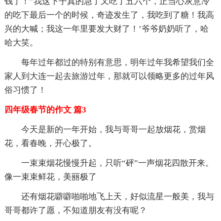
钱了！”我这下子真的急了又吃了五六个，正当心灰意冷
的吃下最后一个的时候，奇迹发生了，我吃到了糖！我高
兴的大喊；我这一年里要发大财了！’爷爷奶奶听了，哈
哈大笑。
每年过年都过的特别有意思，明年过年我希望我们全
家人到大连一起去旅游过年，那就可以领略更多的过年风
俗习惯了！
四年级春节的作文 篇3
今天是新的一年开始，我与哥哥一起放烟花，赏烟
花，看春晚，开心极了。
一束束烟花慢慢升起，只听“砰”一声烟花四散开来。
像一束束鲜花，美丽极了
还有烟花噼噼啪啪地飞上天，好似流星一般美，我与
哥哥都许了愿，不知道朋友有没有呢？