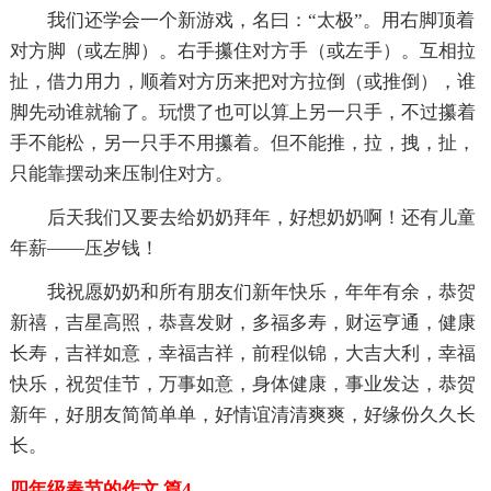
我们还学会一个新游戏，名曰：“太极”。用右脚顶着
对方脚（或左脚）。右手攥住对方手（或左手）。互相拉
扯，借力用力，顺着对方历来把对方拉倒（或推倒），谁
脚先动谁就输了。玩惯了也可以算上另一只手，不过攥着
手不能松，另一只手不用攥着。但不能推，拉，拽，扯，
只能靠摆动来压制住对方。
后天我们又要去给奶奶拜年，好想奶奶啊！还有儿童
年薪——压岁钱！
我祝愿奶奶和所有朋友们新年快乐，年年有余，恭贺
新禧，吉星高照，恭喜发财，多福多寿，财运亨通，健康
长寿，吉祥如意，幸福吉祥，前程似锦，大吉大利，幸福
快乐，祝贺佳节，万事如意，身体健康，事业发达，恭贺
新年，好朋友简简单单，好情谊清清爽爽，好缘份久久长
长。
四年级春节的作文 篇4