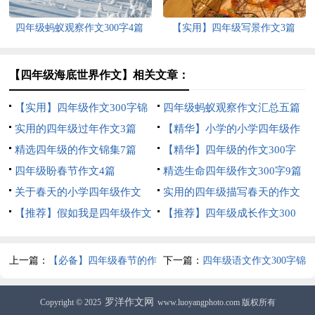
四年级蚂蚁观察作文300字4篇
【实用】四年级写景作文3篇
【四年级海底世界作文】相关文章：
【实用】四年级作文300字锦
四年级蚂蚁观察作文汇总五篇
集5篇
实用的四年级过年作文3篇
【精华】小学的小学四年级作
精选四年级的作文锦集7篇
文1200字集锦7篇
【精华】四年级的作文300字
四年级盼春节作文4篇
合集九篇
精选生命四年级作文300字9篇
关于春天的小学四年级作文
实用的四年级描写春天的作文
400字8篇
【推荐】假如我是四年级作文
合集六篇
【推荐】四年级成长作文300
300字汇总7篇
字汇总9篇
上一篇：
【必备】四年级春节的作
下一篇：
四年级语文作文300字锦
文四篇
集七篇
罗洋作文网
Copyright © 2025
www.luoyangphoto.com 版权所有