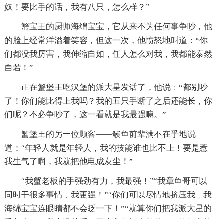
奴！要比手的话，我有八只，怎么样？”
蟹宝王的厨师海绵宝宝，它从来不为任何事争吵，他
的脸上经常洋溢着笑容，但这一次，他愤怒地叫道：“你
们都没我厉害，我伸缩自如，任人怎么对我，我都能泰然
自若！”
正在蟹堡王吃汉堡的派大星发话了，他说：“都别吵
了！你们能比得上我吗？我的五只手断了之后还能长，你
们呢？不必争吵了，这一看就是我最强嘛。”
蟹堡王的另一位顾客——鳗鱼前辈满不在乎地说
道：“年轻人就是年轻人，我的技能谁也比不上！要是惹
我生气了啊，我就把他电成灰尘！”
“我蟹老板的手强劲有力，我最强！”“我章鱼哥可以
同时干很多事情，我更强！”“你们可以尽情地挤压我，我
海绵宝宝连眼睛都不会眨一下！”“就算你们把我派大星的