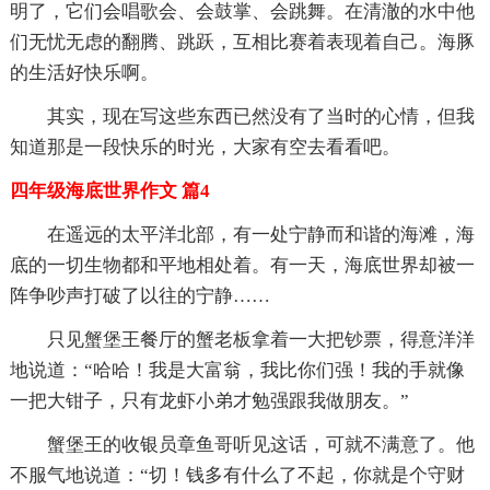
明了，它们会唱歌会、会鼓掌、会跳舞。在清澈的水中他
们无忧无虑的翻腾、跳跃，互相比赛着表现着自己。海豚
的生活好快乐啊。
其实，现在写这些东西已然没有了当时的心情，但我
知道那是一段快乐的时光，大家有空去看看吧。
四年级海底世界作文 篇4
在遥远的太平洋北部，有一处宁静而和谐的海滩，海
底的一切生物都和平地相处着。有一天，海底世界却被一
阵争吵声打破了以往的宁静……
只见蟹堡王餐厅的蟹老板拿着一大把钞票，得意洋洋
地说道：“哈哈！我是大富翁，我比你们强！我的手就像
一把大钳子，只有龙虾小弟才勉强跟我做朋友。”
蟹堡王的收银员章鱼哥听见这话，可就不满意了。他
不服气地说道：“切！钱多有什么了不起，你就是个守财