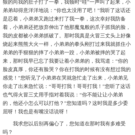
狠的向我的肚子打了一拳，我顿时“哇”一声叫了起来，小
弟弟却得意洋洋地说：“你也太没用了吧！”我听了这话还
是忍着，小弟弟又跑过来打了我一拳，这次幸好我防备
着，小弟弟还把放弃伸出了他那魔鬼般的爪子抓我的脸，
我的皮都被小弟弟抓破了。那时我真是火冒三丈头上好像
烧起来熊熊大火一样，小弟弟的拳头刚打过来我就抓住小
弟弟的手狠狠的摔了小弟弟一跤，小弟弟被摔的哭了起
来，那时我早已忘了我要让着小弟弟的，我骂道：“你的
脸皮真厚，你还有脸哭？你在打我的时候有没有想过我的
感觉！”您听见了小弟弟在哭就急忙走了出来，小弟弟见
你走了出来急忙说：“哥哥打我！哥哥打我！”您听了这话
也气得火冒三丈用手指对着我说：“你不能让让小弟弟
的，他还小怎么可以打他？”您知道吗？这时我是多少委
屈呀！我也是有嘴没话说呀！
我求您以后别再偏心了，您知道在那时我有多难受
吗？