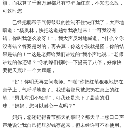
旗，而我算了千遍万遍都只有“74”面红旗，不知怎么改，
可这时您
已经把腮帮子气得鼓鼓的控制不住快打我了，大声地
嚷道：“杨奥林，快把这道题给我改过来！”“可我没有
错，你叫我怎么改呀！”，我大声反对地喊道。“什么？你
没有错？答案是对的，再去算，你这小孩就是怪，你的结
果是错的！”“这是老师给我们讲过的”我小声地说，“老师
讲过的你还错？”你的嗓们顿时一下提高了八倍，好像快
要把天震出一个大窟窿，
“好！你明天再去问老师。”“啪”你把红笔狠狠地扔在
桌子上，气呼呼地走了。我望着那只被您扔在桌上的红
笔，“男儿有泪不轻弹”，可我还是流下了晶莹的泪
珠，“妈妈，您可以耐心一点吗？”
妈妈，您还记得春节那天的事吗？那天早上您口口声
声地说让我自己把压岁钱存起来，但未经许可不准使用。