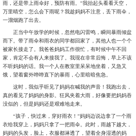
雨，还是带上雨伞好，预防有雨。”我抬起头看看天空，
万里晴空，怎么会下雨呢？我趁妈妈不注意，丢下雨伞，
一溜烟跑了出去。
正当中午放学的时候，忽然电闪雷鸣，瞬间暴雨倾盆
而下。带了雨伞和雨衣的同学都回家了，其他人也一个个
被家长接走了。我爸爸妈妈工作很忙，有时候中午不回
家，肯定不会有人来接我了。我现在非常后悔，早上不该
不听妈妈的话。我一个人在教室里呆呆地坐着，又急又
饿，望着窗外哗哗直下的暴雨，心里暗暗焦急。
这时，我似乎听见了妈妈在喊我的声音！我跑出去，
真的看见了妈妈的身影。狂风夹着大雨，好像要把妈妈吞
没似的，但是妈妈还是艰难地走来。
“孩子，快过来，穿好雨衣！”妈妈边说边拿了一个雨
衣给我穿上，妈妈只拿了一把雨伞。此时，雨越下越大，
妈妈的头发，脸上，衣服都淋透了，望着全身湿透的妈