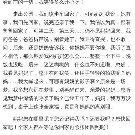
着面前的一切，我笑得多么开心呀！
走出公园，我们该坐车回家了。可妈妈对我说，她有
事，我们先回家。说完还亲了我一下。我信以为真，跟着
爸爸回家了。可第二天、第三天……仍不见妈妈回来。我
问爸爸，爸爸厉声说，别管她了。我吓得直哭，也不敢
问，后来，还是奶奶告诉我，你妈妈不要你啦。我听了直
不相信，那么疼爱我的妈妈怎么会……整整一个下午，晚
饭也没吃，后来，迷迷糊糊的，什么也不知道啦。忽然，
我看见妈妈了，您正在向我笑，还用手轻轻的拍我呢？妈
妈……我大喊起来，可哪有妈妈的影子啊？原来是一场
梦。我多想永远在梦里，别再醒过来。亲爱的妈妈，您听
见我梦中深情的呼唤了吗？已经五年了，妈妈，我万万没
想到，桌子上这张全家福，竟是和妈妈的离别照。
妈妈您在哪里呢？您还记得我吗？还要我吗？您快回
家吧！全家人都在等这你回家再照张团圆照呢！