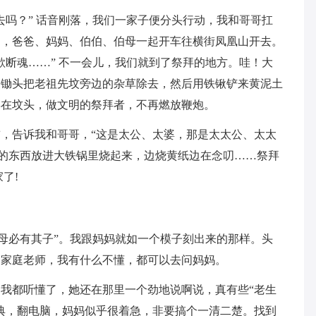
去吗？” 话音刚落，我们一家子便分头行动，我和哥哥扛
品，爸爸、妈妈、伯伯、伯母一起开车往横街凤凰山开去。
欲断魂……” 不一会儿，我们就到了祭拜的地方。哇！大
用锄头把老祖先坟旁边的杂草除去，然后用铁锹铲来黄泥土
摆在坟头，做文明的祭拜者，不再燃放鞭炮。
，告诉我和哥哥，“这是太公、太婆，那是太太公、太太
类的东西放进大铁锅里烧起来，边烧黄纸边在念叨……祭拜
了!
其母必有其子”。我跟妈妈就如一个模子刻出来的那样。头
的家庭老师，我有什么不懂，都可以去问妈妈。
我都听懂了，她还在那里一个劲地说啊说，真有些“老生
典，翻电脑，妈妈似乎很着急，非要搞个一清二楚。找到