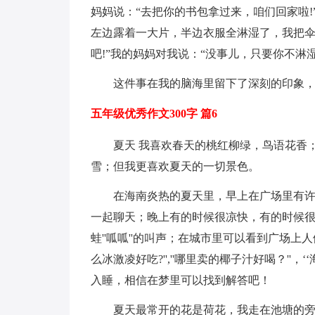
妈妈说：“去把你的书包拿过来，咱们回家啦
左边露着一大片，半边衣服全淋湿了，我把伞
吧!”我的妈妈对我说：“没事儿，只要你不淋
这件事在我的脑海里留下了深刻的印象
五年级优秀作文300字 篇6
夏天 我喜欢春天的桃红柳绿，鸟语花香
雪；但我更喜欢夏天的一切景色。
在海南炎热的夏天里，早上在广场里有
一起聊天；晚上有的时候很凉快，有的时候
蛙''呱呱''的叫声；在城市里可以看到广场上
么冰激凌好吃?'',''哪里卖的椰子汁好喝？''
入睡，相信在梦里可以找到解答吧！
夏天最常开的花是荷花，我走在池塘的