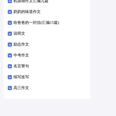
8篇）
机器猫作文汇编九篇
奶奶的味道作文
给爸爸的一封信(汇编15篇)
说明文
励志作文
中考作文
名言警句
续写改写
高三作文