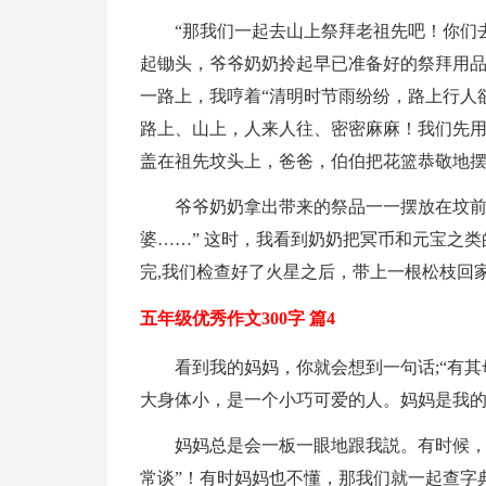
“那我们一起去山上祭拜老祖先吧！你们
起锄头，爷爷奶奶拎起早已准备好的祭拜用
一路上，我哼着“清明时节雨纷纷，路上行人
路上、山上，人来人往、密密麻麻！我们先
盖在祖先坟头上，爸爸，伯伯把花篮恭敬地
爷爷奶奶拿出带来的祭品一一摆放在坟前
婆……” 这时，我看到奶奶把冥币和元宝之
完,我们检查好了火星之后，带上一根松枝回家
五年级优秀作文300字 篇4
看到我的妈妈，你就会想到一句话;“有
大身体小，是一个小巧可爱的人。妈妈是我
妈妈总是会一板一眼地跟我説。有时候，
常谈”！有时妈妈也不懂，那我们就一起查字