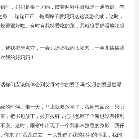
犯错时，妈妈是很严厉的，瞪着两颗牛眼就是一通教训。有
之身”，端端正正，拖着嗓子教妈妈这题该怎么做，这时，
菜烧得很好吃。有时有我特爱吃的菜，我就狼吞虎咽地吃起
样，帮我按摩点穴，一会儿摁摁我的太阳穴，一会儿揉揉我
喜欢我的好妈妈！
话你们应该能体会到父母对你的爱了吗?父母的爱是世界
年级的时候。那一天，马上就要放学了，我刚想回家，只听
教室，把书包放下，拉开拉链，把书包翻了个遍也没有找到
急不安。这时，雨帘中出现了一个我非常熟悉的身影，我仔
，你来了!”我跑过去，一头扎进了我的妈妈的怀里，我的