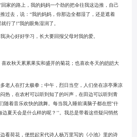
!”回家的路上，我的妈妈一个劲的把伞往我这边推，自己
推过去，说：“我的妈妈，你那边全都湿了，还是遮着
湿就行了!”我的眼角湿润了。
，我决心好好学习，长大要回报父母对我的爱。
；喜欢秋天累累果实和盛开的菊花；也喜欢冬天的皑皑大
许多老人在打太极拳；中午，烈日当空，人们坐在凉亭乘凉
很闷热，在农村可以听到知了的叫声，在田边可以听到青
人们随着音乐欢快的跳舞。每当我入睡前满脑子都在想''什
，‘‘海边夏天会是什么样的呢？’’。我总是带着这些疑问悄然
旁边看荷花，便想起宋代诗人杨万里写的《小池》里的诗