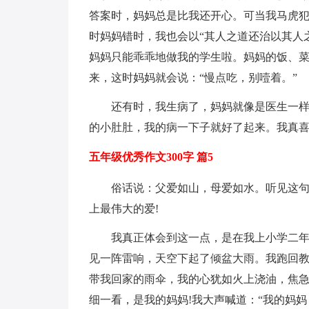
答案时，妈妈总是比我还开心。可当我马虎
时妈妈错时，我也会以“其人之道还治以其人
妈妈只能乖乖地做我的学生啦。妈妈的饭、
来，这时妈妈就会说：“慢点吃，别噎着。”
还有时，我生病了，妈妈就像是医生一
的小肚肚，我的病一下子就好了起来。我真
五年级优秀作文300字 篇5
俗话说：父爱如山，母爱如水。听见这句
上最伟大的爱!
我真正体会到这一点，是在我上小学二
见一阵雷响，天空下起了倾盆大雨。我跑回
带我回家的雨伞，我的心犹如火上浇油，焦
细一看，是我的妈妈!我大声喊道：“我的妈妈