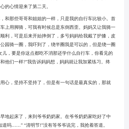
开心的心情迎来了第二天。
车，和那些哥哥和姐姐的一样，只是我的自行车比较小。首
行车上用脚骑，可我有时候总是东倒西歪。妈妈又让我骑一
很顺利，可是后来开始摔倒了，多亏妈妈给我戴了护膝，皮
着公园骑一圈，我吓到了，绕半圈我是可以的，但是绕一圈
女儿，要是你这点都吃不消那还学什么自行车，你看见的
和他们一样?”我告诉妈妈想，妈妈就让我加紧练习。终
不用心，坚持不坚持了，但是有一句话是最真实的，那就
早早地起床了，来到爷爷奶奶家。在爷爷奶奶家吃好了中
道吗……” “清明节!”没有等爷爷说完，我抢着答道。