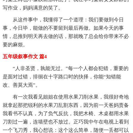
写作业，妈妈满意的笑了。
从这件事中，我懂得了一个道理：我们要做到今日
事，今日毕，能做的不要留到最后再做。如果今天的事
情，总推到明天再去做的话，那就晚了总会给你带来不必
要的麻烦。
五年级叙事作文 篇4
“人非圣贤，孰能无过。”每一个人都会犯错，重要的
是面对过错，排徊在十字路口时的抉择，你能“知错能
改、善莫大焉”。
有一次我看见姐姐在使用水果刀削水果，我很好奇地
就拿起那把锐利的水果刀乱割东西，因为前一天爸妈责备
我看书不认真，为了负气反抗，我把木椅、木桌都用水果
刀割过一遍，连墙壁也不放过。正巧我中午在电视上看到
一个飞刀秀，我心想说：这个这么简单，随便一丢都可以