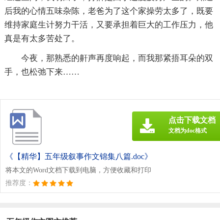
后我的心情五味杂陈，老爸为了这个家操劳太多了，既要
维持家庭生计努力干活，又要承担着巨大的工作压力，他
真是有太多苦处了。
今夜，那熟悉的鼾声再度响起，而我那紧捂耳朵的双
手，也松弛下来……
点击下载文档
文档为doc格式
《【精华】五年级叙事作文锦集八篇.doc》
将本文的Word文档下载到电脑，方便收藏和打印
推荐度：