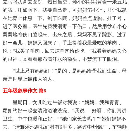
立马将我背去医院。烈日当空，矮小的妈妈背着一米五几
的我，汗如雨下。我要自己走，可妈妈偏不让，只让我趴
在她背上休息一下。到了医院，妈妈差点虚脱。挂了号，
进了医务室，医生先替我消毒一下伤口，然后用纱布小心
翼翼地将伤口缠起来。出来之后，妈妈不见了踪影。过了
好一会儿，妈妈又回来了，手上提着我最爱吃的羊肉，
说：“我买了羊肉，回去炖羊肉给你吃。”我看着妈妈关心
的眼神，又看看那布满汗水的额头，不禁流下了眼泪。
“世上只有妈妈好！”是的，是妈妈给予我们生命，母
亲是世界上最伟大的人。
五年级叙事作文 篇6
星期日，女儿吃过午饭对我说：“妈妈，我和青青、
颖如约好一起去清雅浴池洗澡。”我说：“好呀，你们真讲
卫生。中午也暖和正好。”“她们家长去吗？”“她们妈妈不
去。”清雅浴池离我们村有6里多，路过中州铝厂，车辆颇