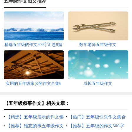
五年级作文图文推荐
精选五年级的作文300字汇总9篇
数学老师五年级作文
实用的五年级家乡的作文合集6
成长五年级作文
篇
【五年级叙事作文】相关文章：
【精选】五年级启示的作文锦
【热门】五年级快乐作文集合
集八篇
【推荐】难忘的事五年级作文
八篇
【推荐】五年级的作文300字