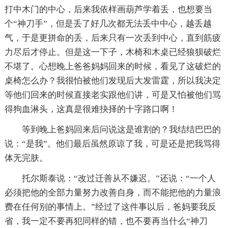
打中木门的中心，后来我依样画葫芦学着丢，也想要当
个“神刀手”，但是丢了好几次都无法丢中中心，越丢越
气，于是更拼命的丢，后来只有一次丢到中心，直到筋疲
力尽后才停止。但是这一下子，木椅和木桌已经狼狈破烂
不堪了。心想晚上爸爸妈妈回来的时候，看见了这破烂的
桌椅怎么办？我很怕被他们发现后大发雷霆，所以我决定
等他们回来的时候直接老实跟他们讲，可是又怕被他们骂
得狗血淋头，这真是很难抉择的十字路口啊！
等到晚上爸妈回来后问说这是谁割的？我结结巴巴的
说：“是我”。他们最后虽然原谅了我，可是还是把我骂得
体无完肤。
托尔斯泰说：“改过迁善从不嫌迟。”还说：“一个人
必须把他的全部力量努力改善自身，而不能把他的力量浪
费在任何别的事情上。”经过了这件事以后，爸妈要我反
省，我一定不要再犯同样的错，也不要再当什么“神刀