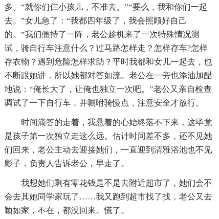
多。“就你们仨小孩儿，不准去。”“要么，我和你们一起
去。”女儿急了：“我都四年级了，我会照顾好自己
的。”我们僵持了一阵，老公趁机来了一次特殊情况测
试，骑自行车注意什么？过马路怎样走？怎样存车?怎样
存衣物？遇到危险怎样求助？平时我都和女儿一起去，也
不断跟她讲，所以她都对答如流。老公在一旁也添油加醋
地说：“俺长大了，让俺也独立一次吧。”老公又亲自检查
调试了一下自行车，并嘱咐骑慢点，注意安全才放行。
时间滴答的走着，我悬着的心始终落不下来，这毕竟
是孩子第一次独立走这么远。估计时间差不多，还不见她
们回来，老公主动去迎接她们，一直迎到清雅浴池也不见
影子，负责人告诉老公，早走了。
我想她们剩有零花钱是不是去附近超市了，她们会不
会去其她同学家玩了……我又跑到超市找了找，老公又去
颖如家，不在，都没回来。慌了。