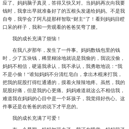
应了。妈妈脑子真灵，答得又快又对。当妈妈再次向我要
钱时，我拿出早就准备好了的五根头发递给妈妈。不是我
自夸，我学会了阿凡提那样智取“财主”了！看到妈妈目瞪
口呆的样子，我和一旁观看的爸爸笑弯了腰。
我的成长充满了烦恼！
在我八岁那年，发生了一件事。妈妈数钱包里的钱
时，少了五块钱，稀里糊涂地就说是我偷的，我说没偷，
妈妈不相信，硬逼我承认，我不承认，我勇敢地说：“我
不是小偷！”谁知妈妈不分清红皂白，拿出木棍来打我，
把我的屁股打得红通通的，摸着火辣辣地疼。虽然，我的
屁股好痛，但是我的心更痛。妈妈难道就这么不相信我，
难道我在妈妈的心目中是一个坏孩子，我觉得好伤心。这
件事还是在爸爸的劝说下才平息的。
我的成长充满了可爱！