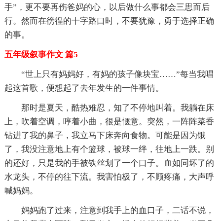
手”，更不要再伤爸妈的心，以后做什么事都会三思而后
行。然而在徬徨的十字路口时，不要犹豫，勇于选择正确
的事。
五年级叙事作文 篇5
“世上只有妈妈好，有妈的孩子像块宝……”每当我唱
起这首歌，便想起了去年发生的一件事情。
那时是夏天，酷热难忍，知了不停地叫着。我躺在床
上，吹着空调，哼着小曲，很是惬意。突然，一阵阵菜香
钻进了我的鼻子，我立马下床奔向食物。可能是因为饿
了，我没注意地上有个篮球，被球一绊，往地上一跌。别
的还好，只是我的手被铁丝划了一个口子。血如同坏了的
水龙头，不停的往下流。我害怕极了，不顾疼痛，大声呼
喊妈妈。
妈妈跑了过来，注意到我手上的血口子，二话不说，