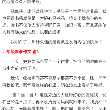
的心情久久不能平服。
就像莎士比亚曾经说过：书籍是全世界的营养品。我
也觉得书籍就像是一大碗心灵鸡汤，填充了我内心的空
虚。读书不仅使人变得视野开阔，知识丰富，而且还能使
人具有远大的理想，执着的追求。
我明白了，那种久违的感觉就是发自内心的快乐！
五年级叙事作文 篇3
一天，妈妈给我布置了一个作业：把自己的房间在三
点半之前收拾干净。
我想：收拾房间还不容易？那还不是小菜一碟！等等
再收拾吧。我怀着这样的心里，躺在沙发上看起了电视。
“当！当！当！”电视旁边的大座钟好心的提醒我，现
在已经是三点了，再不收拾房间妈妈就回来了。我漫不经
心地想：光顾着看电视了，瞧，把时间、都给忘了。反正