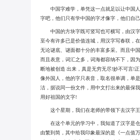
中国字难学，单凭这一点就足以让中国人
字吧，他们只有学中国的字才像字，他们自己
中国的方块字既可竖写也可横写，由汉
至今有许多已是价值连城，用汉字写春联，
无论谜底、谜面都十分的丰富多采。而且中国
而且表意，词汇之多，词海都容纳不下，因
断地被创造 出来，真是无穷无尽!妙不可言
像外国人，他的字只表音，取名很单调，单
洁，据说同一份文件，用中文打出来的最保
用好祖国的文字!
这个星期，我们在老师的带领下去汉字
在这个单元的学习中，我知道了汉字是
由繁到简，其中给我印象最深的是《一点值