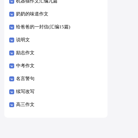
8篇）
机器猫作文汇编九篇
奶奶的味道作文
给爸爸的一封信(汇编15篇)
说明文
励志作文
中考作文
名言警句
续写改写
高三作文