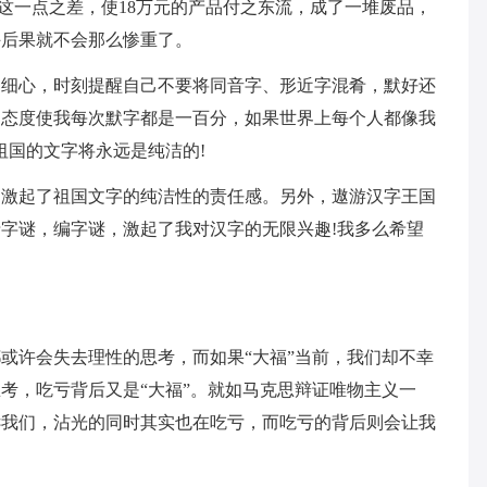
是这一点之差，使18万元的产品付之东流，成了一堆废品，
许后果就不会那么惨重了。
常细心，时刻提醒自己不要将同音字、形近字混肴，默好还
的态度使我每次默字都是一百分，如果世界上每个人都像我
祖国的文字将永远是纯洁的!
，激起了祖国文字的纯洁性的责任感。另外，遨游汉字王国
字谜，编字谜，激起了我对汉字的无限兴趣!我多么希望
或许会失去理性的思考，而如果“大福”当前，我们却不幸
考，吃亏背后又是“大福”。就如马克思辩证唯物主义一
诉我们，沾光的同时其实也在吃亏，而吃亏的背后则会让我