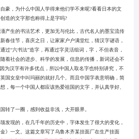
自豪，为什么中国人学得来他们学不来呢?看看日本的文
创造的文字那也称得上是字吗?
字洏产生的书法艺术，更加无与伦比，古代名人的墨宝流传
在新春佳节，喜庆之日，让家家户户满堂红，猜汉字谜语，
通过“六书法”造字，再通过字灵活组词，字，不但表音，
为随着社会的进步、科学的发展，信息的传播，新词还会不
!正因为汉字有许多优点，所以中国人取名字也特别讲究，不
是英国女皇中叫玛丽的就好几个。而且中国字表意明确，简
我想，每一个中国人都应该热爱祖国的文字，并认真学好、
王国转了一圈，感到收益非浅，大开眼界。
仓颉发现的，在几千年的历史中，字体发生了很大的变化，
万金》一文。这篇文章写了乌鲁木齐某挂面厂在生产挂面