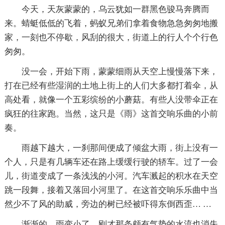
今天，天灰蒙蒙的，乌云犹如一群黑色骏马奔腾而
来。蜻蜓低低的飞着，蚂蚁兄弟们拿着食物急急匆匆地搬
家，一刻也不停歇，风刮的很大，街道上的行人个个行色
匆匆。
没一会，开始下雨，蒙蒙细雨从天空上慢慢落下来，
打在已经有些湿润的土地上街上的人们大多都打着伞，从
高处看，就像一个五彩缤纷的小蘑菇。有些人没带伞正在
疯狂的往家跑。当然，这只是《雨》这首交响乐曲的小前
奏。
雨越下越大，一刹那间便成了倾盆大雨，街上没有一
个人，只是有几辆车还在路上缓缓行驶的轿车。过了一会
儿，街道变成了一条浅浅的小河。汽车溅起的积水在天空
跳一段舞，接着又落回小河里了。在这首交响乐乐曲中当
然少不了风的助威，旁边的树已经被吓得东倒西歪… …
渐渐的，雨变小了，刚才那条颇有气势的水流也消失