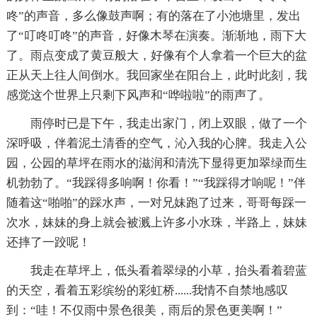
咚”的声音，多么像鼓声啊；有的落在了小池塘里，发出
了“叮咚叮咚”的声音，好像木琴在演奏。渐渐地，雨下大
了。雨点变成了黄豆般大，好像有个人拿着一个巨大的盆
正从天上往人间倒水。我回家坐在阳台上，此时此刻，我
感觉这个世界上只剩下风声和“哗啦啦”的雨声了。
雨停时已是下午，我走出家门，闭上双眼，做了一个
深呼吸，伴着泥土清香的空气，沁入我的心脾。我走入公
园，公园的草坪在雨水的滋润和清洗下显得更加翠绿而生
机勃勃了。“我踩得多响啊！你看！”“我踩得才响呢！”伴
随着这“啪啪”的踩水声，一对兄妹跑了过来，哥哥每踩一
次水，妹妹的身上就会被溅上许多小水珠，半路上，妹妹
还摔了一跤呢！
我走在草坪上，低头看着翠绿的小草，抬头看着碧蓝
的天空，看着五彩缤纷的彩虹桥......我情不自禁地感叹
到：“哇！不仅雨中景色很美，雨后的景色更美啊！”