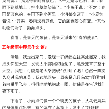
黄莺说：“我觉得春雨有颜色，它一定是绿色的，看，春
雨下到草地上，把小草给染绿了。”小兔子说：“不对！春
雨是蓝色的，春雨下到小河里，小河都变蓝了！”小鹿笑
着说：“其实，春雨没有颜色，它的颜色随心而变。”其他
动物们听了，频频点头。
春雨，是春天的象征，是春天派来的“春的使者”。
五年级雨中即景作文 篇8
清晨，我走出家门，发现一群蚂蚁在往高处搬家，我
抬头仰望天空，发现太阳都回家睡觉了，黑云笼罩了整个
天空。我想：可能是老天爷把砚台打翻了吧！忽然一阵旋
风刮过我的耳朵，我猛地回头，原来是几只乌鸦“嘎嘎”叫
着向巢里飞去，抖抖缩缩地抱成一团。仿佛是在告诉我们
要下雨了。
下雨了，小雨点们像一个个调皮的孩子，从乌云妈妈
的身体里跳出来。有的落在了车窗上，发出了“咚咚咚