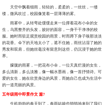
天空中飘着细雨，轻轻的，柔柔的，一丝丝，一缕
缕，微风吹过，校园像笼着一层薄薄的雾。
雨雾中，从转弯处缓缓走来一位撑着花布小伞的女
生，乌黑整齐的头发，姣好的面容，一身干干净净的校
服。她时而驻足观赏校园的雨景，时而蹲下身子嗅那淡淡
的花香。伞下的天地太小了，遮不住她，雨丝沾湿了她的
秀发和双肩，但她丝毫没有留意到这些，仍沉浸于她的世
界。
朦胧的雨雾，一把花布小伞，一位天真烂漫的女生，
多么清新，多么淡雅，像一幅水墨画，像一首抒情诗。可
爱的女生，她在欣赏身边的风景，而她自己也成为生活中
的一道亮丽的风景。
五年级雨中即景作文 篇7
生机勃勃的春天到了，春雨姑娘也悄悄地来到了我们