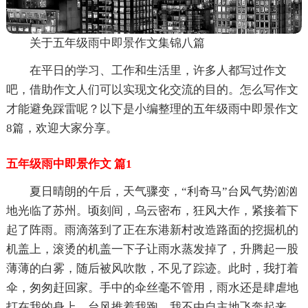
关于五年级雨中即景作文集锦八篇
在平日的学习、工作和生活里，许多人都写过作文
吧，借助作文人们可以实现文化交流的目的。怎么写作文
才能避免踩雷呢？以下是小编整理的五年级雨中即景作文
8篇，欢迎大家分享。
五年级雨中即景作文 篇1
夏日晴朗的午后，天气骤变，“利奇马”台风气势汹汹
地光临了苏州。顷刻间，乌云密布，狂风大作，紧接着下
起了阵雨。雨滴落到了正在东港新村改造路面的挖掘机的
机盖上，滚烫的机盖一下子让雨水蒸发掉了，升腾起一股
薄薄的白雾，随后被风吹散，不见了踪迹。此时，我打着
伞，匆匆赶回家。手中的伞丝毫不管用，雨水还是肆虐地
打在我的身上。台风推着我跑，我不由自主地飞奔起来，