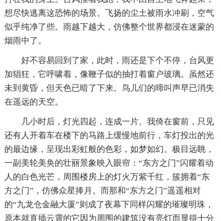
想尽快逃离这恐怖的场景。飞扬的尘土被雨水冲刷，空气
似乎纯净了些。雨越下越大，仿佛整个世界都浸在迷蒙的
烟雨中了。
好不容易回到了家，此时，雨还是下个不停，台风更
加猖狂，它呼啸着，像鞭子似的抽打着窗户玻璃。虽然还
未到黄昏，但天色已暗了下来。鸟儿们的啼叫声早已消失
在遥远的天空。
几小时后，灯光四起，连成一片。我倚在窗前，只见
还有人开着车在楼下的马路上缓慢地前行，车灯投出的光
的最边缘，呈现出彩虹般的色彩，如梦如幻。极目远眺，
一副美轮美奂的壮丽景象映入眼帘：“东方之门”闪耀着动
人的白色光芒，周围楼房上的灯火万紫千红，簇拥着“东
方之门”，仿佛众星捧月。而那和“东方之门”遥遥相对
的“九龙仓金融大厦”则成了夜幕下同样闪耀的璀璨明珠，
原本就直插云霄的它因为周围的建筑没有亮灯而显得十分