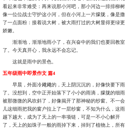
看起来非常难受：再来说那小河吧，那小河边一排排柳树
像一位位战士守护这小河，但在小河上一片朦胧，像是撒
了一点面粉：接着说大树，被大雨打过的大树显得更绿更
娇嫩。
渐渐地，渐渐地雨小了，在兴奋中的我们也要回教室
了。今天真开心，我永远不会忘记。
这就是雨中的景色。
五年级雨中即景作文 篇4
早晨，外面冷飕飕的，天上阴沉沉的，好像快要下雨
了。没想到，空中正开始落下了小小的雨滴，朦胧的细雨
被那微微的风吹斜了，好像揭开了那神秘的纱窗。不一会
儿这细雨把我的窗户拉上了一层纱窗，不知为什么，这雨
越下越大，成为了天上的一串项链，可是一不小心解开
了，天上的如珠子一般的雨掉下来，掉到了植物上，所有