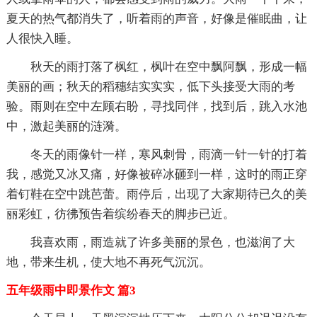
夏天的热气都消失了，听着雨的声音，好像是催眠曲，让
人很快入睡。
秋天的雨打落了枫红，枫叶在空中飘阿飘，形成一幅
美丽的画；秋天的稻穗结实实实，低下头接受大雨的考
验。雨则在空中左顾右盼，寻找同伴，找到后，跳入水池
中，激起美丽的涟漪。
冬天的雨像针一样，寒风刺骨，雨滴一针一针的打着
我，感觉又冰又痛，好像被碎冰砸到一样，这时的雨正穿
着钉鞋在空中跳芭蕾。雨停后，出现了大家期待已久的美
丽彩虹，彷彿预告着缤纷春天的脚步已近。
我喜欢雨，雨造就了许多美丽的景色，也滋润了大
地，带来生机，使大地不再死气沉沉。
五年级雨中即景作文 篇3