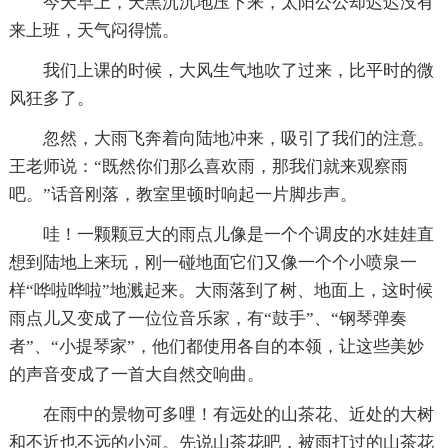
今天早上，天黑沉沉地压下来，太阳公公却迟迟没有
来上班，天气闷得慌。
我们上课的时候，大风生气地吹了过来，比平时的微
风狂多了。
忽然，大雨飞奔着向陆地冲来，吸引了我们的注意。
王老师说：“既然你们那么喜欢雨，那我们就来观察雨
吧。”话音刚落，教室里顿时响起一片脚步声。
哇！一颗颗豆大的雨点儿像是一个个调皮的水娃娃直
想到陆地上来玩，刚一碰地面它们又像一个个小喷泉一
样“哗啦哗啦”地溅起来。大雨落到了树、地面上，这时候
雨点儿又变成了一位位音乐家，有“鼓手”、“钢琴弹奏
者”、“小提琴家”，他们都使用各自的本领，让这些美妙
的声音变成了一首大自然交响曲。
在雨中的景物可多哩！有远处的山茶花、近处的大树
和不近也不远的小河。先说山茶花吧，被雨打过的山茶花