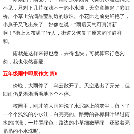
不见，只剩下几片深浅不一的小水洼，天空竟架起了彩虹
桥。小草上沾满晶莹剔透的珍珠。小花比之前更鲜艳了，
小燕子又飞出来了，好像在说：“雨后天气可真清新
啊！”街上又布满了行人，街道又恢复了原来的平静祥
和。
雨就是这样来得也急，去得也快，可就算它行色匆
匆，我也依然喜爱。
五年级雨中即景作文 篇6
傍晚，大雨停了，乌云散开了。天空透出了亮光，但
细雨仍是淅淅沥沥地下个不停。
校园里，刚才的大雨冲洗了水泥路上的灰尘，留下了
一个个浅浅的小水洼，白亮亮的。路旁的香樟树叶经过雨
水的冲洗，一片墨绿色；路边的小草细嫩翠绿，还缀着亮
晶晶的小水珠呢。