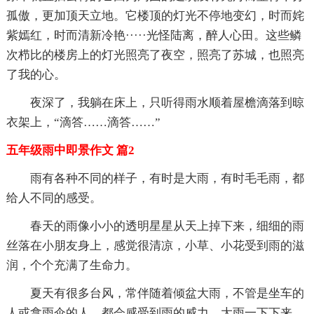
孤傲，更加顶天立地。它楼顶的灯光不停地变幻，时而姹
紫嫣红，时而清新冷艳·····光怪陆离，醉人心田。这些鳞
次栉比的楼房上的灯光照亮了夜空，照亮了苏城，也照亮
了我的心。
夜深了，我躺在床上，只听得雨水顺着屋檐滴落到晾
衣架上，“滴答……滴答……”
五年级雨中即景作文 篇2
雨有各种不同的样子，有时是大雨，有时毛毛雨，都
给人不同的感受。
春天的雨像小小的透明星星从天上掉下来，细细的雨
丝落在小朋友身上，感觉很清凉，小草、小花受到雨的滋
润，个个充满了生命力。
夏天有很多台风，常伴随着倾盆大雨，不管是坐车的
人或拿雨伞的人，都会感受到雨的威力。大雨一下下来，