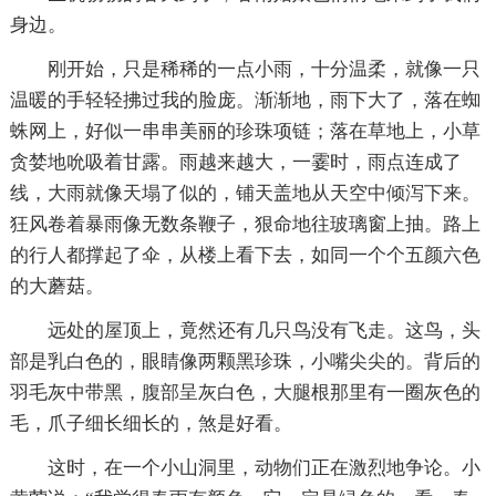
身边。
刚开始，只是稀稀的一点小雨，十分温柔，就像一只
温暖的手轻轻拂过我的脸庞。渐渐地，雨下大了，落在蜘
蛛网上，好似一串串美丽的珍珠项链；落在草地上，小草
贪婪地吮吸着甘露。雨越来越大，一霎时，雨点连成了
线，大雨就像天塌了似的，铺天盖地从天空中倾泻下来。
狂风卷着暴雨像无数条鞭子，狠命地往玻璃窗上抽。路上
的行人都撑起了伞，从楼上看下去，如同一个个五颜六色
的大蘑菇。
远处的屋顶上，竟然还有几只鸟没有飞走。这鸟，头
部是乳白色的，眼睛像两颗黑珍珠，小嘴尖尖的。背后的
羽毛灰中带黑，腹部呈灰白色，大腿根那里有一圈灰色的
毛，爪子细长细长的，煞是好看。
这时，在一个小山洞里，动物们正在激烈地争论。小