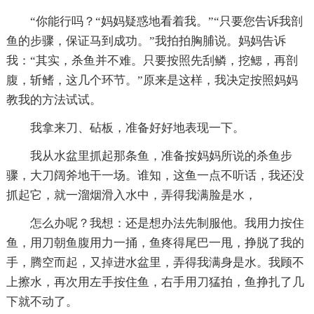
“你能行吗？“妈妈疑惑地看着我。”“只要您告诉我剖
鱼的步骤，保证马到成功。”我拍拍胸脯说。妈妈告诉
我：“其实，杀鱼并不难。只要按照先刮鳞，挖鳃，再剖
腹，斩鳍，这几个环节。”原来是这样，我决定按照妈妈
教我的方法试试。
我拿来刀、砧板，准备好好地表现一下。
我从水盆里抓起那条鱼，准备按妈妈所说的杀鱼步
骤，大刀阔斧地干一场。谁知，这鱼一点不听话，我还没
抓起它，就一溜烟滑入水中，弄得我满脸是水，
怎么办呢？我想：还是想办法先制服他。我用力按住
鱼，用刀朝鱼腹用力一捅，鱼疼得尾巴一甩，挣脱了我的
手，腾空而起，又掉进水盆里，弄得我满身是水。我顾不
上擦水，再次用左手按住鱼，右手用刀猛拍，鱼挣扎了几
下就不动了。