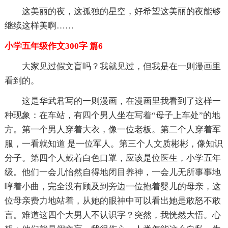
这美丽的夜，这孤独的星空，好希望这美丽的夜能够
继续这样美啊……
小学五年级作文300字 篇6
大家见过假文盲吗？我就见过，但我是在一则漫画里
看到的。
这是华武君写的一则漫画，在漫画里我看到了这样一
种现象：在车站，有四个男人坐在写着“母子上车处”的地
方。第一个男人穿着大衣，像一位老板。第二个人穿着军
服，一看就知道 是一位军人。第三个人文质彬彬，像知识
分子。第四个人戴着白色口罩，应该是位医生，小学五年
级。他们一会儿怡然自得地闭目养神，一会儿无所事事地
哼着小曲，完全没有顾及到旁边一位抱着婴儿的母亲，这
位母亲费力地站着，从她的眼神中可以看出她是敢怒不敢
言。难道这四个大男人不认识字？突然，我恍然大悟。心