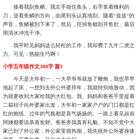
接着我刮鱼鳞。我左手按住鱼头，右手拿着锋利的
刀，逆着鱼鳞的方向，由尾到头认真地刮。随着“兹兹“的
声音，鱼鳞被刮下来了，然后，挖掉鱼鳃剖开鱼肚，最后
用清水冲洗干净。
我平时见妈妈这么轻松的工作，我却费了九牛二虎之
力。可见：熟能生巧啊！
小学五年级作文300字 篇3
今天是大年初一，一大早爷爷就放了鞭炮，我也早早
地起了床，一想到去外公外婆拜年，我就特别地激动，因
为就要收到大家给我的大红包。我、妈妈和爸爸手里提着
二箱桔子向外婆家出发，大年初一家家户户的门口都是红
红的炮纸。过年的气氛都是喜气扬扬的。一路上看见叔叔
阿姨都要说恭喜发财。爸爸夸我真有礼貌。不知不觉中大
家已到了外公家，外公家里很热闹，我先祝外公外婆身体