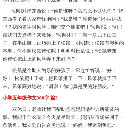
明明对怪东西说：“你是谁呀？我怎么不认识你？”怪
东西看了看大家奇怪地问：“我是谁？难道你们不认识我
吗？我的名字叫风筝，咱们交个朋友吧！”明明说：“好！
那我们去造梯子来救你。”明明和丁丁就一块儿下山去
了。在半山腰，正巧碰上了松鼠，明明想：松鼠有爬树的
本事，何不叫松鼠帮忙呢！明明对松鼠说：“松鼠老弟，
你帮忙把山上的风筝弄下来好吗？”
松鼠是个助人为乐的好孩子，它连忙答说：“好！
好！”松鼠爬上了树，把风筝推了一下，风筝就掉了下
来。风筝高兴地说：“谢谢！你们真是我的好朋友。”
小学五年级作文300字 篇2
双休日，老师让我们帮助爸爸妈妈做些力所能及的
事。我能干什么呢？今天是星期天，妈妈从市场买回了一
条活鱼。我立刻自告奋勇地说：“妈妈，我来剖鱼吧.”