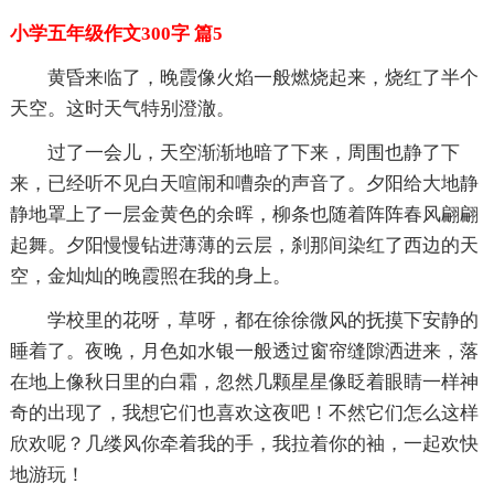
小学五年级作文300字 篇5
黄昏来临了，晚霞像火焰一般燃烧起来，烧红了半个
天空。这时天气特别澄澈。
过了一会儿，天空渐渐地暗了下来，周围也静了下
来，已经听不见白天喧闹和嘈杂的声音了。夕阳给大地静
静地罩上了一层金黄色的余晖，柳条也随着阵阵春风翩翩
起舞。夕阳慢慢钻进薄薄的云层，刹那间染红了西边的天
空，金灿灿的晚霞照在我的身上。
学校里的花呀，草呀，都在徐徐微风的抚摸下安静的
睡着了。夜晚，月色如水银一般透过窗帘缝隙洒进来，落
在地上像秋日里的白霜，忽然几颗星星像眨着眼睛一样神
奇的出现了，我想它们也喜欢这夜吧！不然它们怎么这样
欣欢呢？几缕风你牵着我的手，我拉着你的袖，一起欢快
地游玩！