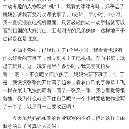
生动有趣的人物跃然“机”上。我看的津津有味，几乎忘了
妈妈告诉我要复习功课的事了。1刻钟、半小时、1小时。
我一直沉浸在电视机里面。只要轻轻的动一动手指就可以
看到祖国的大好河山、五湖四海的兄弟姊妹，这样地日子
过得是在是惬意。
不知不觉中，已经过去了1个半小时，我看看也没有
什么好看的节目了，就立刻关上了电视机。奔向书房，玩
起了玩具。这一玩又是半个多小时，我无意间抬头一
看：“啊？！不会吧？四点多了，妈妈快要下班了！”。于
是，我慌慌张张的开始写了起来，看着自己的字像草上飞
一样在纸上飞快的画着，画了一张又一张！我心里觉得很
惭愧，我为什么就管不住自己呢？一个小时竟然把作业写
了一半了，以后可一定要改正啊！
今天虽然妈妈布置的作业我写的不好，但是这样自由
惬意的日子可真让人高兴！