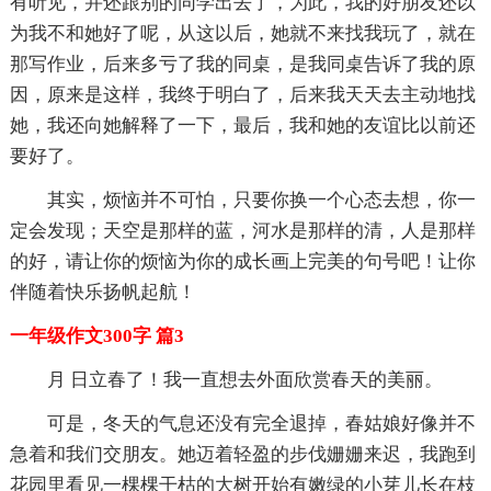
有听见，并还跟别的同学出去了，为此，我的好朋友还以
为我不和她好了呢，从这以后，她就不来找我玩了，就在
那写作业，后来多亏了我的同桌，是我同桌告诉了我的原
因，原来是这样，我终于明白了，后来我天天去主动地找
她，我还向她解释了一下，最后，我和她的友谊比以前还
要好了。
其实，烦恼并不可怕，只要你换一个心态去想，你一
定会发现；天空是那样的蓝，河水是那样的清，人是那样
的好，请让你的烦恼为你的成长画上完美的句号吧！让你
伴随着快乐扬帆起航！
一年级作文300字 篇3
月 日立春了！我一直想去外面欣赏春天的美丽。
可是，冬天的气息还没有完全退掉，春姑娘好像并不
急着和我们交朋友。她迈着轻盈的步伐姗姗来迟，我跑到
花园里看见一棵棵干枯的大树开始有嫩绿的小芽儿长在枝