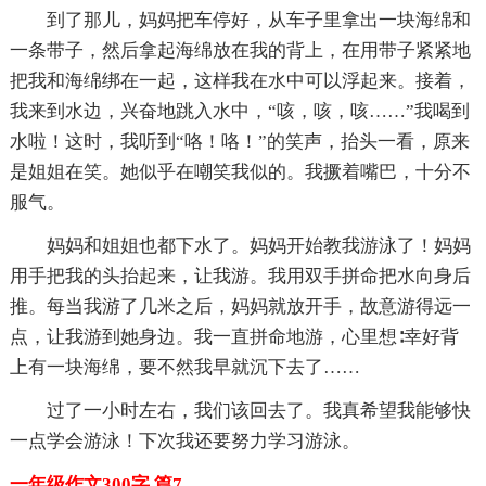
到了那儿，妈妈把车停好，从车子里拿出一块海绵和
一条带子，然后拿起海绵放在我的背上，在用带子紧紧地
把我和海绵绑在一起，这样我在水中可以浮起来。接着，
我来到水边，兴奋地跳入水中，“咳，咳，咳……”我喝到
水啦！这时，我听到“咯！咯！”的笑声，抬头一看，原来
是姐姐在笑。她似乎在嘲笑我似的。我撅着嘴巴，十分不
服气。
妈妈和姐姐也都下水了。妈妈开始教我游泳了！妈妈
用手把我的头抬起来，让我游。我用双手拼命把水向身后
推。每当我游了几米之后，妈妈就放开手，故意游得远一
点，让我游到她身边。我一直拼命地游，心里想∶幸好背
上有一块海绵，要不然我早就沉下去了……
过了一小时左右，我们该回去了。我真希望我能够快
一点学会游泳！下次我还要努力学习游泳。
一年级作文300字 篇7