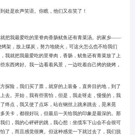
，到处是欢声笑语。你瞧，他们又在笑了！
我就把我最爱吃的里脊肉香肠鱿鱼还有青菜汤。的家乡——
烧烤架，放上煤炭，努力地烧火，可这火怎么也不给我们
了，我就把我最爱吃的里脊肉，香肠，鱿鱼还有青菜放了上
这些东西烤好。我一边看着风景，一边吃着自己烤的烧烤，
地方探险，我们买了票，就穿的上装备，直奔目的地，到了
了上去。开始，我有些害怕，但是，我走呀走，慢慢的，我
到了终点，我又使了点坏，站在钢丝上跳来跳去，晃来晃
很多关卡，都很好玩，但最后一关给我的印象是最深的。那
了我们，我的心砰砰的跳，我心想：坐缆车下山会不会很可
害怕了，而且感觉很爽。但这种感觉一下就过去了，我们脱