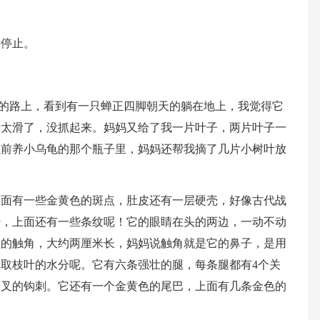
远停止。
的路上，看到有一只蝉正四脚朝天的躺在地上，我觉得它
叶太滑了，没抓起来。妈妈又给了我一片叶子，两片叶子一
以前养小乌龟的那个瓶子里，妈妈还帮我摘了几片小树叶放
上面有一些金黄色的斑点，肚皮还有一层硬壳，好像古代战
膀，上面还有一些条纹呢！它的眼睛在头的两边，一动不动
短的触角，大约两厘米长，妈妈说触角就是它的鼻子，是用
取枝叶的水分呢。它有六条强壮的腿，每条腿都有4个关
分叉的钩刺。它还有一个金黄色的尾巴，上面有几条金色的