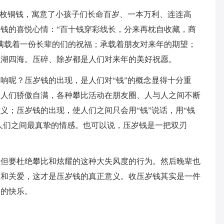
八枚铜钱，寓意了小孩子们长命百岁、一本万利、连连高
钱的喜悦心情：“百十钱穿彩线长，分来再枕自收藏，商
满载着一份长辈的们的祝福；承载着朋友对来年的期望；
五湖四海。压碎、除岁都是人们对来年的美好祝愿。
响呢？压岁钱的出现，是人们对“钱”的概念显得十分重
使人们骄傲自满，各种攀比活动在朋友圈、人与人之间不断
义；压岁钱的出现，使人们之间只会用“钱”说话，用“钱
了人们之间最真挚的情感。也可以说，压岁钱是一把双刃
，但要杜绝攀比和炫耀的这种大失风度的行为。然后晚辈也
顾和关爱，这才是压岁钱的真正意义。收压岁钱其实是一件
比的快乐。