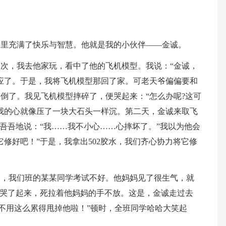
睛里充满了快乐与智慧。他就是我的小伙伴——金诚。
次，我去他家玩，看中了他的飞机模型。我说：“金诚，
应了。于是，我将飞机模型那回了家。可老天爷偏偏要和
倒了。我见飞机模型摔碎了，便哭起来：“怎么办呢?这可
我的心就像压了一块大石头一样沉。第二天，金诚来取飞
支吾吾地说：“我……我不小心……心摔坏了。”我以为他会
修好吧！”于是，我拿出502胶水，我们齐心协力将它修
次，我们班的某某同学考试不好。他妈妈见了很生气，就
时哭了起来，死拉着他妈妈的手不放。这是，金诚走过去
就不用这么累得甩掉他啦！”顿时，全班同学哈哈大笑起
。