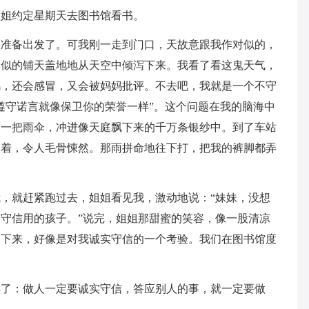
姐姐约定星期天去图书馆看书。
，准备出发了。可我刚一走到门口，天故意跟我作对似的，
了似的铺天盖地地从天空中倾泻下来。我看了看这鬼天气，
鸡，还会感冒，又会被妈妈批评。不去吧，我就是一个不守
遵守诺言就像保卫你的荣誉一样”。这个问题在我的脑海中
了一把雨伞，冲进像天庭飘下来的千万条银纱中。到了车站
刮着，令人毛骨悚然。那雨拼命地往下打，把我的裤脚都弄
，就赶紧跑过去，姐姐看见我，激动地说：“妹妹，没想
守信用的孩子。”说完，姐姐那甜蜜的笑容，像一股清凉
了下来，好像是对我诚实守信的一个考验。我们在图书馆度
得了：做人一定要诚实守信，答应别人的事，就一定要做