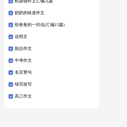
8篇）
机器猫作文汇编九篇
奶奶的味道作文
给爸爸的一封信(汇编15篇)
说明文
励志作文
中考作文
名言警句
续写改写
高三作文