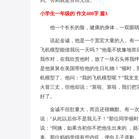
到。否则就是言而无信。
小学生一年级的`作文400字 篇3
他一个长长的脸，健康的身体，一双眼
说起金诚，他是一个宽宏大量的人。有一
飞机模型能借我玩一天吗？”他毫不犹豫地答
我作对，在我欣赏他时，放了一块石头将我绊
是他舅舅在美国带给他的生日礼物！”顿时，
机模型了。他问：“我的飞机模型呢？”我支
火冒三丈，但他却说：“算啦、算啦，我们把它
好了。
金诚不但肚量大，而且还很幽默。有一
说：“从此以后你不是我儿子！”那位同学顿
说：“阿姨，如果当初你不把他生出来的 ，
来。那位妈妈觉得有些内疚，便向儿子道歉