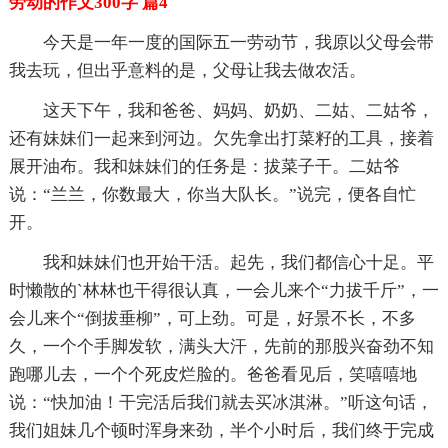
劳动的作文300字 篇4
今天是一年一度的国际五一劳动节，我原以父母会带
我去玩，但出乎意料的是，父母让我去做农活。
这天下午，我和爸爸、妈妈、奶奶、二姑、二姑爷，
还有妹妹们一起来到河边。欠先拿出打菜籽的工具，接着
展开油布。我和妹妹们的任务是：拔菜子干。二姑爷
说：“兰兰，你数最大，你当大队长。”说完，便各自忙
开。
我和妹妹们也开始干活。起先，我们都信心十足。平
时懒散的`林林也干得很认真，一会儿来个“力拔千斤”，一
会儿来个“倒拔垂柳”，可上劲。可是，好景不长，不多
久，一个个手脚发软，满头大汗，先前的那股兴奋劲不知
跑哪儿去，一个个死皮烂脸的。爸爸看见后，笑嘻嘻地
说：“快加油！干完活后我们就去买冰淇淋。”听这句话，
我们姐妹几个顿时浑身来劲，半个小时后，我们终于完成