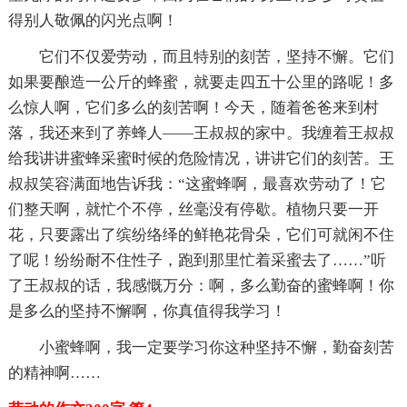
得别人敬佩的闪光点啊！
它们不仅爱劳动，而且特别的刻苦，坚持不懈。它们
如果要酿造一公斤的蜂蜜，就要走四五十公里的路呢！多
么惊人啊，它们多么的刻苦啊！今天，随着爸爸来到村
落，我还来到了养蜂人——王叔叔的家中。我缠着王叔叔
给我讲讲蜜蜂采蜜时候的危险情况，讲讲它们的刻苦。王
叔叔笑容满面地告诉我：“这蜜蜂啊，最喜欢劳动了！它
们整天啊，就忙个不停，丝毫没有停歇。植物只要一开
花，只要露出了缤纷络绎的鲜艳花骨朵，它们可就闲不住
了呢！纷纷耐不住性子，跑到那里忙着采蜜去了……”听
了王叔叔的话，我感慨万分：啊，多么勤奋的蜜蜂啊！你
是多么的坚持不懈啊，你真值得我学习！
小蜜蜂啊，我一定要学习你这种坚持不懈，勤奋刻苦
的精神啊……