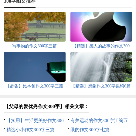
300字图文推荐
写事物的作文300字三篇
【精选】感人的故事的作文300
字4篇
【必备】比本领作文300字三篇
【精选】想象作文300字集锦6篇
【父母的爱优秀作文300字】相关文章：
【实用】生活更美好作文300
有关运动的作文300字汇编五
字8篇
精选小小作文300字三篇
篇
眼的作文300字七篇