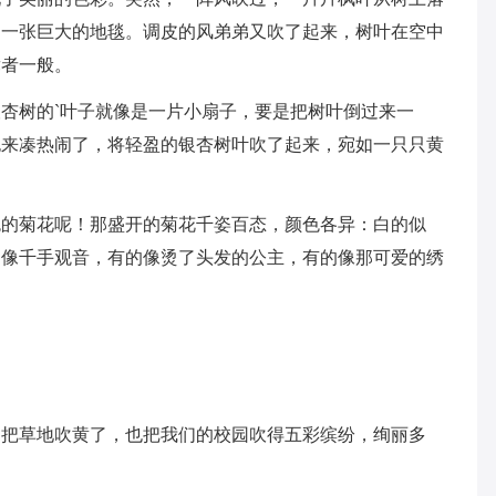
了一张巨大的地毯。调皮的风弟弟又吹了起来，树叶在空中
舞者一般。
杏树的`叶子就像是一片小扇子，要是把树叶倒过来一
也来凑热闹了，将轻盈的银杏树叶吹了起来，宛如一只只黄
色的菊花呢！那盛开的菊花千姿百态，颜色各异：白的似
的像千手观音，有的像烫了头发的公主，有的像那可爱的绣
，把草地吹黄了，也把我们的校园吹得五彩缤纷，绚丽多