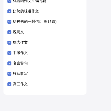
8篇）
机器猫作文汇编九篇
奶奶的味道作文
给爸爸的一封信(汇编15篇)
说明文
励志作文
中考作文
名言警句
续写改写
高三作文