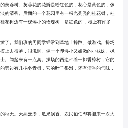
大的芙蓉树。芙蓉花的花瓣是粉红色的，花心是黄色的，像
淡淡的清香。后面的一个花园里有一棵光秃秃的桂花树，桂
桂花树边有一棵矮小的玫瑰树，是红色的'，根上有许多
变黄了。我们班的男同学经常到草地上摔跤、做游戏。操场
，摸上去很薄，很滋润。像一个即矮小又娇嫩的小妹妹。枫
壮士。闻起来有一点臭。操场的西边种着一排香樟树，它的
树的旁边有几棵冬青树，它的叶子很滑，还有清香的气味，
色的秋天。天高云淡，瓜果飘香。农民伯伯即将迎来一次大