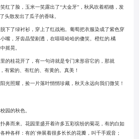
笑红了脸，玉米一笑露出了“大金牙”，秋风吹着稻穗，发
下了头散发出了瓜子的香味。
果脱下了绿衬衫，穿上了红战袍。葡萄把衣服染成了紫色穿
小嘴，牙齿晶莹剔透，在嘻嘻哈哈的傻笑。橙红的.橘
风中摇晃。
园里的桂花开了，有一句诗就是专门来形容它的，那就
了，有紫的、有红的、有黄的。真美！
的阳光照耀，捡一片落叶悄悄珍藏，秋天永远向我们微笑！
看校园的秋色。
香扑鼻而来。花园里盛开着许多五彩缤纷的菊花，有的白如
各种各样：有的`伸展着很多长长的花瓣，叫千手观音；