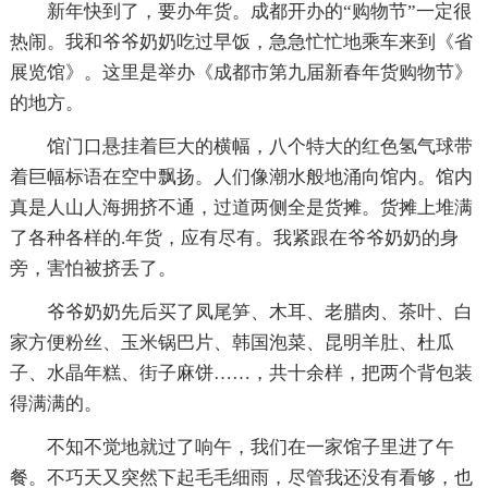
新年快到了，要办年货。成都开办的“购物节”一定很
热闹。我和爷爷奶奶吃过早饭，急急忙忙地乘车来到《省
展览馆》。这里是举办《成都市第九届新春年货购物节》
的地方。
馆门口悬挂着巨大的横幅，八个特大的红色氢气球带
着巨幅标语在空中飘扬。人们像潮水般地涌向馆内。馆内
真是人山人海拥挤不通，过道两侧全是货摊。货摊上堆满
了各种各样的.年货，应有尽有。我紧跟在爷爷奶奶的身
旁，害怕被挤丢了。
爷爷奶奶先后买了凤尾笋、木耳、老腊肉、茶叶、白
家方便粉丝、玉米锅巴片、韩国泡菜、昆明羊肚、杜瓜
子、水晶年糕、街子麻饼……，共十余样，把两个背包装
得满满的。
不知不觉地就过了响午，我们在一家馆子里进了午
餐。不巧天又突然下起毛毛细雨，尽管我还没有看够，也