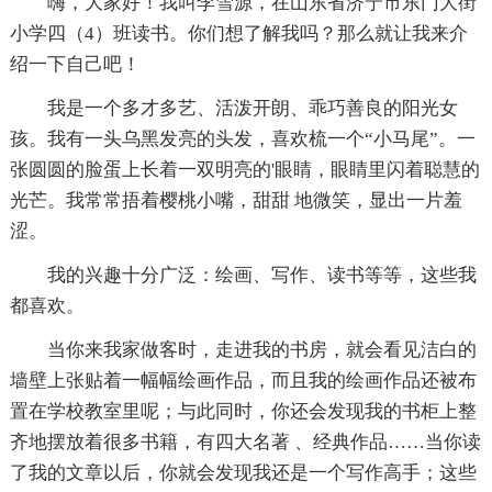
嗨，大家好！我叫李雪源，在山东省济宁市东门大街
小学四（4）班读书。你们想了解我吗？那么就让我来介
绍一下自己吧！
我是一个多才多艺、活泼开朗、乖巧善良的阳光女
孩。我有一头乌黑发亮的头发，喜欢梳一个“小马尾”。一
张圆圆的脸蛋上长着一双明亮的'眼睛，眼睛里闪着聪慧的
光芒。我常常捂着樱桃小嘴，甜甜 地微笑，显出一片羞
涩。
我的兴趣十分广泛：绘画、写作、读书等等，这些我
都喜欢。
当你来我家做客时，走进我的书房，就会看见洁白的
墙壁上张贴着一幅幅绘画作品，而且我的绘画作品还被布
置在学校教室里呢；与此同时，你还会发现我的书柜上整
齐地摆放着很多书籍，有四大名著 、经典作品……当你读
了我的文章以后，你就会发现我还是一个写作高手；这些