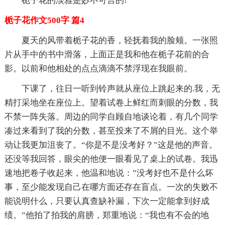
栀子花的淡雅是妙不可言的!
栀子花作文500字 篇4
夏天的风带着栀子花的香，轻抚着我的脸颊。一张照
片从手中的书中滑落，上面正是我和他在栀子花前的合
影。以前和他相处的点点滴滴不禁浮现在我眼前。
下课了，往日一听到铃声就从座位上跳起来的.我，无
精打采地坐在座位上。望着试卷上鲜红而刺眼的分数，我
不禁一阵失落。周边的同学自顾自地谈论着，有几个同学
凑过来看到了我的分数，甚至投来了不屑的目光。这个举
动让我更加沮丧了。“你是不是没考好？”这是他的声音。
还没等我回答，眼尖的他便一眼看见了桌上的试卷。我迅
速地把卷子收起来，他温和地说：”没考好也不是什么坏
事，至少能发现自己在哪方面还存在盲点。一次的失败不
能说明什么，只要认真查缺补漏，下次一定能拿到好成
绩。”他拍了拍我的肩膀，郑重地说：“我也有不会的地