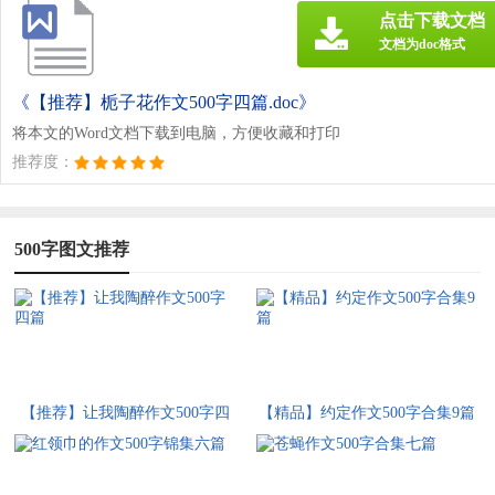
点击下载文档
文档为doc格式
《【推荐】栀子花作文500字四篇.doc》
将本文的Word文档下载到电脑，方便收藏和打印
推荐度：
500字图文推荐
【推荐】让我陶醉作文500字四
【精品】约定作文500字合集9篇
篇