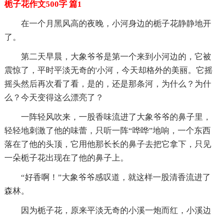
栀子花作文500字 篇1
在一个月黑风高的夜晚，小河身边的栀子花静静地开
了。
第二天早晨，大象爷爷是第一个来到小河边的，它被
震惊了，平时平淡无奇的'小河，今天却格外的美丽。它摇
摇头然后再次看了看，是的，还是那条河，为什么？为什
么？今天变得这么漂亮了？
一阵轻风吹来，一股香味流进了大象爷爷的鼻子里，
轻轻地刺激了他的味蕾，只听一阵“哗哗”地响，一个东西
落在了他的头顶，它用他那长长的鼻子去把它拿下，只见
一朵栀子花出现在了他的鼻子上。
“好香啊！”大象爷爷感叹道，就这样一股清香流进了
森林。
因为栀子花，原来平淡无奇的小溪一炮而红，小溪边