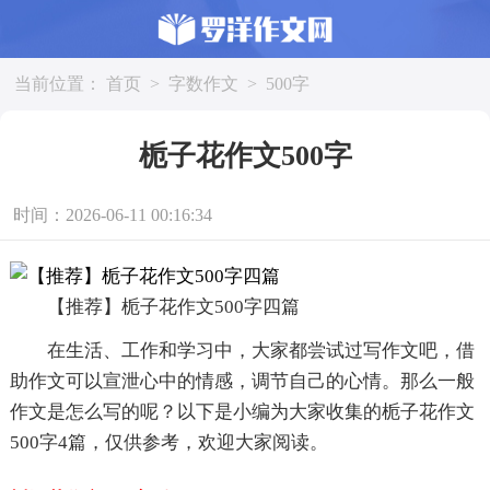
当前位置：
首页
>
字数作文
>
500字
栀子花作文500字
时间：2026-06-11 00:16:34
【推荐】栀子花作文500字四篇
在生活、工作和学习中，大家都尝试过写作文吧，借
助作文可以宣泄心中的情感，调节自己的心情。那么一般
作文是怎么写的呢？以下是小编为大家收集的栀子花作文
500字4篇，仅供参考，欢迎大家阅读。