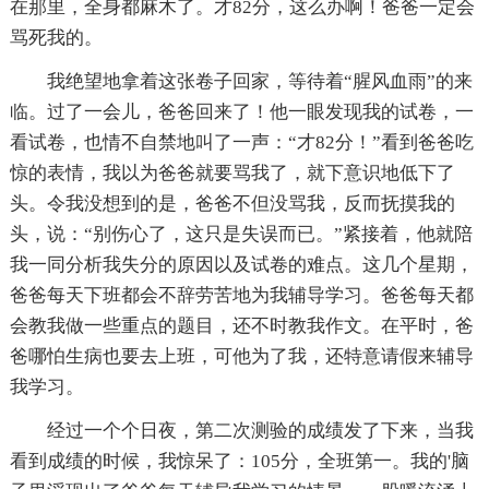
在那里，全身都麻木了。才82分，这么办啊！爸爸一定会
骂死我的。
我绝望地拿着这张卷子回家，等待着“腥风血雨”的来
临。过了一会儿，爸爸回来了！他一眼发现我的试卷，一
看试卷，也情不自禁地叫了一声：“才82分！”看到爸爸吃
惊的表情，我以为爸爸就要骂我了，就下意识地低下了
头。令我没想到的是，爸爸不但没骂我，反而抚摸我的
头，说：“别伤心了，这只是失误而已。”紧接着，他就陪
我一同分析我失分的原因以及试卷的难点。这几个星期，
爸爸每天下班都会不辞劳苦地为我辅导学习。爸爸每天都
会教我做一些重点的题目，还不时教我作文。在平时，爸
爸哪怕生病也要去上班，可他为了我，还特意请假来辅导
我学习。
经过一个个日夜，第二次测验的成绩发了下来，当我
看到成绩的时候，我惊呆了：105分，全班第一。我的'脑