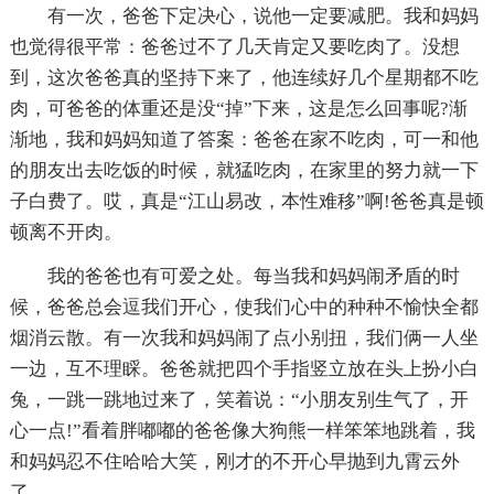
有一次，爸爸下定决心，说他一定要减肥。我和妈妈
也觉得很平常：爸爸过不了几天肯定又要吃肉了。没想
到，这次爸爸真的坚持下来了，他连续好几个星期都不吃
肉，可爸爸的体重还是没“掉”下来，这是怎么回事呢?渐
渐地，我和妈妈知道了答案：爸爸在家不吃肉，可一和他
的朋友出去吃饭的时候，就猛吃肉，在家里的努力就一下
子白费了。哎，真是“江山易改，本性难移”啊!爸爸真是顿
顿离不开肉。
我的爸爸也有可爱之处。每当我和妈妈闹矛盾的时
候，爸爸总会逗我们开心，使我们心中的种种不愉快全都
烟消云散。有一次我和妈妈闹了点小别扭，我们俩一人坐
一边，互不理睬。爸爸就把四个手指竖立放在头上扮小白
兔，一跳一跳地过来了，笑着说：“小朋友别生气了，开
心一点!”看着胖嘟嘟的爸爸像大狗熊一样笨笨地跳着，我
和妈妈忍不住哈哈大笑，刚才的不开心早抛到九霄云外
了。