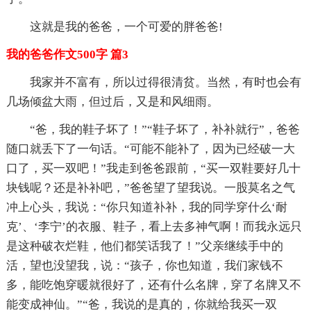
这就是我的爸爸，一个可爱的胖爸爸!
我的爸爸作文500字 篇3
我家并不富有，所以过得很清贫。当然，有时也会有
几场倾盆大雨，但过后，又是和风细雨。
“爸，我的鞋子坏了！”“鞋子坏了，补补就行”，爸爸
随口就丢下了一句话。“可能不能补了，因为已经破一大
口了，买一双吧！”我走到爸爸跟前，“买一双鞋要好几十
块钱呢？还是补补吧，”爸爸望了望我说。一股莫名之气
冲上心头，我说：“你只知道补补，我的同学穿什么‘耐
克’、‘李宁’的衣服、鞋子，看上去多神气啊！而我永远只
是这种破衣烂鞋，他们都笑话我了！”父亲继续手中的
活，望也没望我，说：“孩子，你也知道，我们家钱不
多，能吃饱穿暖就很好了，还有什么名牌，穿了名牌又不
能变成神仙。”“爸，我说的是真的，你就给我买一双