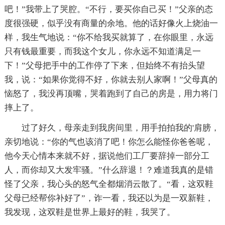
吧！”我带上了哭腔。“不行，要买你自己买！”父亲的态
度很强硬，似乎没有商量的余地。他的话好像火上烧油一
样，我生气地说：“你不给我买就算了，在你眼里，永远
只有钱最重要，而我这个女儿，你永远不知道满足一
下！”父母把手中的工作停了下来，但始终不有抬头望
我，说：“如果你觉得不好，你就去别人家啊！”父母真的
恼怒了，我没再顶嘴，哭着跑到了自己的房是，用力将门
摔上了。
过了好久，母亲走到我房间里，用手拍拍我的'肩膀，
亲切地说：“你的气也该消了吧！你怎么能怪你爸爸呢，
他今天心情本来就不好，据说他们工厂要辞掉一部分工
人，而你却又大发牢骚。”什么辞退！？难道我真的是错
怪了父亲，我心头的怒气全都烟消云散了。“看，这双鞋
父母已经帮你补好了”，诈一看，我还以为是一双新鞋，
我发现，这双鞋是世界上最好的鞋，我哭了。