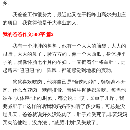
乡。
我爸爸工作很努力，最近他又在干帽峰山高尔夫山庄
的项目，我觉得他是干大事业的人。
我的爸爸作文500字 篇2
我有一个胖胖的爸爸，他有一个大大的脑袋，大大的
眼睛，大大的鼻子，脸方方的，像一个大西瓜，身体胖乎
乎的，就像怀胎七个月的孕妇，一直挺着个“将军肚”，走
起路来“噔噔噔”的一阵风，都能感觉到地板的震动。
爸爸喜欢吃肉，他称自己是“食肉动物”，顿顿离不开
肉。什么五花肉、糖醋排骨、青椒牛柳他都爱吃。每当他
站在“人体秤”上的.时候，都会说：“哎，又重了几斤，我
要减肥了!”这样的话我和妈妈不知听了多少遍，可总是没
过几天，爸爸就说好久没吃肉了，肚子难受死了,非要妈妈
买肉给他吃，没办法，“减肥计划”又失败了。