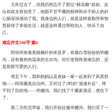
几年过去了，但我仍然忘不了那位“棉花糖”叔叔。这
位叔叔太有创意了，他那不甘平庸的精神和乐于助人的好
心肠深深感动了我。我身边的人们，就是这样靠勤劳和智
慧获得了幸福生活；就是这样通过帮助别人，快乐了自
己。
难忘作文500字 篇4
阿坝州有着美丽枫叶的米亚罗，有着白雪纷纷的毕棚
沟，还有着热热温泉的古尔沟。但它使我终身难忘的，还
是那群可爱的人们。
周五下午，我和妈妈以及表妹一家一起来到了风景胜
地——阿坝藏羌自治州。又经过了2时的“漫漫长征”，终
于到了目的地——毕棚沟。我们找了个藏家酒店，便住下
了。
第二天吃完早饭，我们开始征服毕棚沟。我们买了一