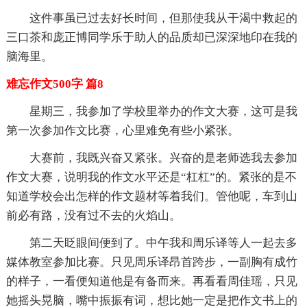
这件事虽已过去好长时间，但那使我从干渴中救起的
三口茶和庞正博同学乐于助人的品质却已深深地印在我的
脑海里。
难忘作文500字 篇8
星期三，我参加了学校里举办的作文大赛，这可是我
第一次参加作文比赛，心里难免有些小紧张。
大赛前，我既兴奋又紧张。兴奋的是老师选我去参加
作文大赛，说明我的作文水平还是“杠杠”的。紧张的是不
知道学校会出怎样的作文题材等着我们。管他呢，车到山
前必有路，没有过不去的火焰山。
第二天眨眼间便到了。中午我和周乐译等人一起去多
媒体教室参加比赛。只见周乐译昂首跨步，一副胸有成竹
的样子，一看便知道他是有备而来。再看看周佳瑶，只见
她摇头晃脑，嘴中振振有词，想比她一定是把作文书上的