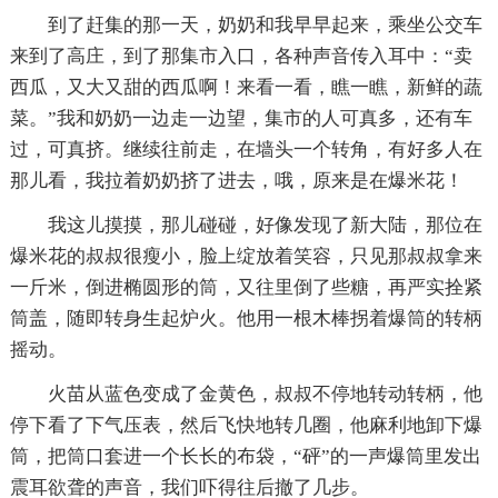
到了赶集的那一天，奶奶和我早早起来，乘坐公交车
来到了高庄，到了那集市入口，各种声音传入耳中：“卖
西瓜，又大又甜的西瓜啊！来看一看，瞧一瞧，新鲜的蔬
菜。”我和奶奶一边走一边望，集市的人可真多，还有车
过，可真挤。继续往前走，在墙头一个转角，有好多人在
那儿看，我拉着奶奶挤了进去，哦，原来是在爆米花！
我这儿摸摸，那儿碰碰，好像发现了新大陆，那位在
爆米花的叔叔很瘦小，脸上绽放着笑容，只见那叔叔拿来
一斤米，倒进椭圆形的筒，又往里倒了些糖，再严实拴紧
筒盖，随即转身生起炉火。他用一根木棒拐着爆筒的转柄
摇动。
火苗从蓝色变成了金黄色，叔叔不停地转动转柄，他
停下看了下气压表，然后飞快地转几圈，他麻利地卸下爆
筒，把筒口套进一个长长的布袋，“砰”的一声爆筒里发出
震耳欲聋的声音，我们吓得往后撤了几步。