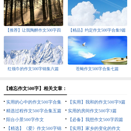
【推荐】让我陶醉作文500字四
【精品】约定作文500字合集9篇
篇
红领巾的作文500字锦集六篇
苍蝇作文500字合集七篇
【难忘作文500字】相关文章：
实用的心中的作文500字合集
【实用】我和的作文500字9篇
四篇
精选过程作文500字合集五篇
实用的房间作文500字3篇
阳台小景500字作文
【必备】我想作文500字四篇
【精选】《爱》作文500字锦
【实用】家乡的变化的作文