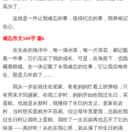
高兴了。
这就是一件让我难忘的事，值得纪念的事，我将铭记
在心。
难忘作文500字 篇6
在生命的海洋中，每一滴水珠，每一片浪花，都记载
着一件事，它们见证了我的成长。可是，在海面下，也隐
藏着暗礁。在一块记载了令我难忘的往事，它让我后悔终
生。那是几年前了……
我从一岁起就住在老家。爸爸妈妈忙着上班挣钱，只
有周末才回趟家。在我三岁时，妈妈开始给我过生日，买
蛋糕。也就是从那时，我懂得了生日的含义。老家在农
村，当时想买蛋糕并不容易。但父母毕竟爱我，总能在我
过生日时让我吃上蛋糕。我吃了一次后就再也忘不了它的
味道——真好吃！从此在我心里，就从满了对生日的渴