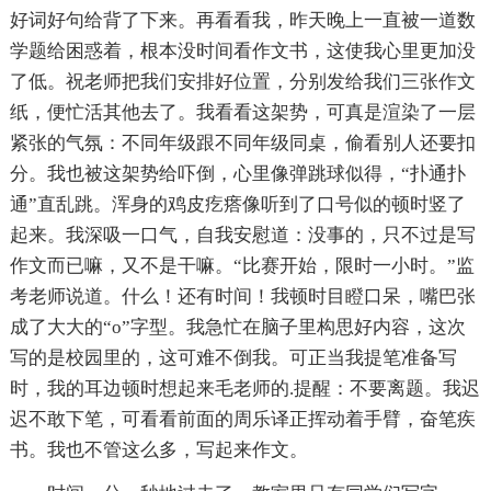
好词好句给背了下来。再看看我，昨天晚上一直被一道数
学题给困惑着，根本没时间看作文书，这使我心里更加没
了低。祝老师把我们安排好位置，分别发给我们三张作文
纸，便忙活其他去了。我看看这架势，可真是渲染了一层
紧张的气氛：不同年级跟不同年级同桌，偷看别人还要扣
分。我也被这架势给吓倒，心里像弹跳球似得，“扑通扑
通”直乱跳。浑身的鸡皮疙瘩像听到了口号似的顿时竖了
起来。我深吸一口气，自我安慰道：没事的，只不过是写
作文而已嘛，又不是干嘛。“比赛开始，限时一小时。”监
考老师说道。什么！还有时间！我顿时目瞪口呆，嘴巴张
成了大大的“o”字型。我急忙在脑子里构思好内容，这次
写的是校园里的，这可难不倒我。可正当我提笔准备写
时，我的耳边顿时想起来毛老师的.提醒：不要离题。我迟
迟不敢下笔，可看看前面的周乐译正挥动着手臂，奋笔疾
书。我也不管这么多，写起来作文。