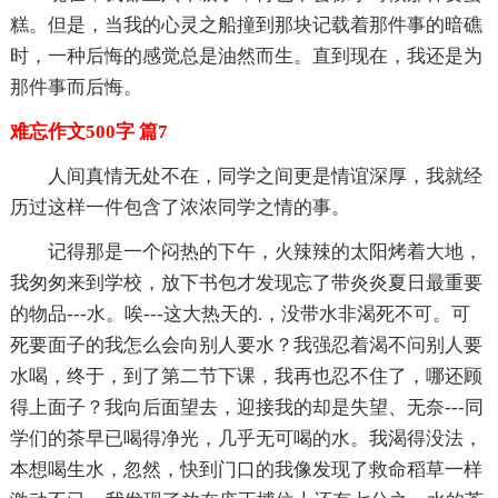
糕。但是，当我的心灵之船撞到那块记载着那件事的暗礁
时，一种后悔的感觉总是油然而生。直到现在，我还是为
那件事而后悔。
难忘作文500字 篇7
人间真情无处不在，同学之间更是情谊深厚，我就经
历过这样一件包含了浓浓同学之情的事。
记得那是一个闷热的下午，火辣辣的太阳烤着大地，
我匆匆来到学校，放下书包才发现忘了带炎炎夏日最重要
的物品---水。唉---这大热天的.，没带水非渴死不可。可
死要面子的我怎么会向别人要水？我强忍着渴不问别人要
水喝，终于，到了第二节下课，我再也忍不住了，哪还顾
得上面子？我向后面望去，迎接我的却是失望、无奈---同
学们的茶早已喝得净光，几乎无可喝的水。我渴得没法，
本想喝生水，忽然，快到门口的我像发现了救命稻草一样