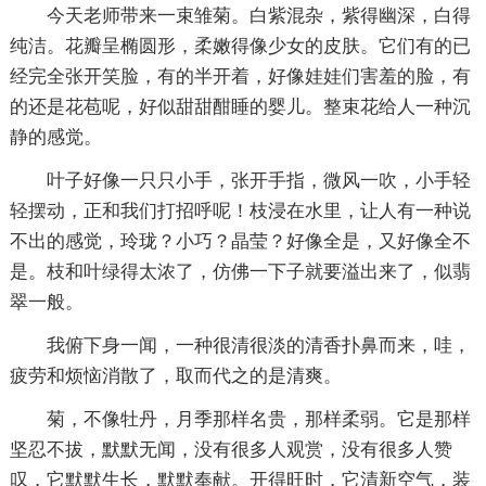
今天老师带来一束雏菊。白紫混杂，紫得幽深，白得
纯洁。花瓣呈椭圆形，柔嫩得像少女的皮肤。它们有的已
经完全张开笑脸，有的半开着，好像娃娃们害羞的脸，有
的还是花苞呢，好似甜甜酣睡的婴儿。整束花给人一种沉
静的感觉。
叶子好像一只只小手，张开手指，微风一吹，小手轻
轻摆动，正和我们打招呼呢！枝浸在水里，让人有一种说
不出的感觉，玲珑？小巧？晶莹？好像全是，又好像全不
是。枝和叶绿得太浓了，仿佛一下子就要溢出来了，似翡
翠一般。
我俯下身一闻，一种很清很淡的清香扑鼻而来，哇，
疲劳和烦恼消散了，取而代之的是清爽。
菊，不像牡丹，月季那样名贵，那样柔弱。它是那样
坚忍不拔，默默无闻，没有很多人观赏，没有很多人赞
叹，它默默生长，默默奉献。开得旺时，它清新空气，装