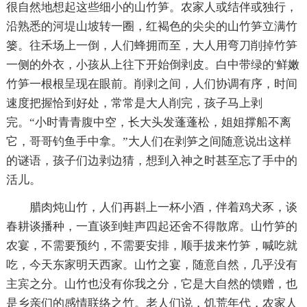
很自然地想起这些细小的山竹笋。农家人或结伴或独行，
沿熟悉的河堤山坡转一圈，红褐色的尖尖的山竹笋立满竹
篓。往禾场上一倒，人们蜂拥而至，大人用弯刀削掉竹笋
一侧的外衣，小孩从上往下开始倒剥皮。白中带绿的'鲜嫩
竹笋一根根呈现在眼前。削剥之间，人们协调有序，时间
速度把握恰到好处，常常是大人削完，孩子马上剥
完。“小时青青腹中空，长大头发蓬蓬松，姐姐撑船不离
它，哥哥钓鱼手中拿。”大人们在剥笋之间随意说出这样
的谜语，孩子们边剥边猜，想到入神之时甚至忘了手中的
活儿。
腊肉炖山竹，人们再斟上一杯小酒，伴着鸡犬豕，谈
春耕谈播种，一直谈到蛙声四起还舍不得散席。山竹笋的
农宴，不需要预约，不需要安排，顺手拔来竹笋，喊吃就
吃，今天东家明天西家。山竹之宴，随意自然，几乎没有
主宾之分。山竹也没有你我之分，它是大自然的馈赠，也
是乡亲们的感情联络之竹。老人们说，饥荒年代，农家人