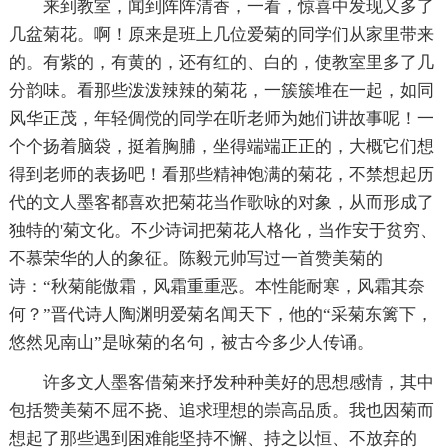
来到教室，闻到阵阵清香，一看，惊喜中发现又多了
几盆菊花。啊！原来是班上几位爱菊的同学们从家里带来
的。有紫的，有黄的，还有红的、白的，使教室里多了几
分韵味。看那些泼泼辣辣的菊花，一簇簇堆在一起，如同
风华正茂，年轻倜傥的同学在听老师为她们讲故事呢！一
个个扬着脑袋，挺着胸脯，坐得端端正正的，大概它们想
得到老师的表扬吧！看那些精神饱满的菊花，不禁想起历
代的文人墨客都喜欢把菊花当作歌咏的对象，从而形成了
独特的'菊文化。不少诗词把菊花人格化，当作安于贫穷、
不慕荣华的人的象征。陈毅元帅写过一首赞美菊的
诗：“秋菊能傲霜，风霜重重恶。本性能耐寒，风霜其奈
何？”晋代诗人陶渊明爱菊名闻天下，他的“采菊东篱下，
悠然见南山”是咏菊的名句，被古今多少人传诵。
许多文人墨客借菊来抒发种种美好的思想感情，其中
包括赞美菊不屈不挠、追求理想的崇高品质。我也因菊而
想起了那些遇到困难能坚持不懈、持之以恒、不放弃的