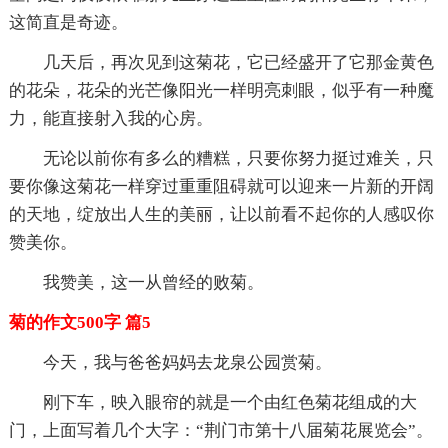
这简直是奇迹。
几天后，再次见到这菊花，它已经盛开了它那金黄色
的花朵，花朵的光芒像阳光一样明亮刺眼，似乎有一种魔
力，能直接射入我的心房。
无论以前你有多么的糟糕，只要你努力挺过难关，只
要你像这菊花一样穿过重重阻碍就可以迎来一片新的开阔
的天地，绽放出人生的美丽，让以前看不起你的人感叹你
赞美你。
我赞美，这一从曾经的败菊。
菊的作文500字 篇5
今天，我与爸爸妈妈去龙泉公园赏菊。
刚下车，映入眼帘的就是一个由红色菊花组成的大
门，上面写着几个大字：“荆门市第十八届菊花展览会”。