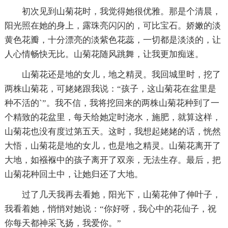
初次见到山菊花时，我觉得她很优雅。那是个清晨，
阳光照在她的身上，露珠亮闪闪的，可比宝石。娇嫩的淡
黄色花瓣，十分漂亮的淡紫色花蕊，一切都是淡淡的，让
人心情畅快无比。山菊花随风跳舞，让我更加痴迷。
山菊花还是地的女儿，地之精灵。我回城里时，挖了
两株山菊花，可姥姥跟我说：“孩子，这山菊花在盆里是
种不活的`”。我不信，我将挖回来的两株山菊花种到了一
个精致的花盆里，每天给她定时浇水，施肥，就算这样，
山菊花也没有度过第五天。这时，我想起姥姥的话，恍然
大悟，山菊花是地的女儿，也是地之精灵。山菊花离开了
大地，如襁褓中的孩子离开了双亲，无法生存。最后，把
山菊花种回土中，让她归还了大地。
过了几天我再去看她，阳光下，山菊花伸了伸叶子，
我看着她，悄悄对她说：“你好呀，我心中的花仙子，祝
你每天都神采飞扬，我爱你。”