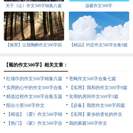
关于《让》作文500字锦集八篇
温暖作文500字
【推荐】让我陶醉作文500字四
【精品】约定作文500字合集9篇
篇
【菊的作文500字】相关文章：
红领巾的作文500字锦集六篇
苍蝇作文500字合集七篇
实用的心中的作文500字合集
【实用】我和的作文500字9篇
四篇
精选过程作文500字合集五篇
实用的房间作文500字3篇
阳台小景500字作文
【必备】我想作文500字四篇
【精选】《爱》作文500字锦
【实用】家乡的变化的作文
集6篇
【热门】《家》作文500字合
500字四篇
我的家庭500字作文
集9篇