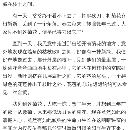
藏在枝干之间。
有一天，爷爷终于看不下去了，挥起砍刀，将菊花齐
根斩断，丢到了一个角落。春去秋来，转眼数年已过，大
家见不到这菊花，便早已将它淡忘了‘
直到一天，我无意中走过那曾经开满菊花的地方，意
外地发现在墙角的枯枝败叶之间，好像有一抹新绿。我便
好奇地走过去，那开外层的枝叶，见到他们的最里层，一
株菊花弯弯曲曲地生长在那里，它的茎在树枝中的空隙处
出没，新叶则挤在几层腐叶之间，它的茎的尽头，一个碧
绿色的花苞伸出了枝叶之外，花苞的.顶端隐隐约约可以看
见一丝金黄。
我见到这菊花，大吃一惊，想了半天，才想到三年前
的那一从败菊，原来那低矮丑陋的菊花。现在竟然如此的
震撼人心，竟然有如此顽强的生命力生长在这幽暗狭窄的
空间之内仅仅依靠那几丝穿过重重阻碍的阳光生存下来，