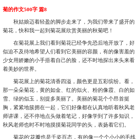
菊的作文500字 篇8
秋姑娘迈着轻盈的脚步走来了，为我们带来了盛开的
菊花，快和我一起到菊花展欣赏美丽的秋菊吧！
在菊花展上我们看到菊花已经争先恐后地开放了，好
似迫不及待地希望人们看到它美丽的容颜，有的像害羞的
少女用娇嫩的小手捂着自己的脸，还不时地探出来头来看
着美妙的世界。
菊花展上的菊花清香四溢，颜色更是五彩缤纷。看，
那一朵朵菊花，黄的如金、红的似火、粉的像霞、白的如
雪、绿的似玉，别提多美丽了。美丽的菊花个个昂首挺
胸，紧紧地簇拥在一起，它们好像都在认真地听着秋风老
师讲课，还不停地点头做着笔记，好像学到了许多知识，
秋风老师也时不时地摸摸菊花同学的头，表扬着它们。
菊花的'花瓣也是千姿百态，有的像一个个小小的毛线