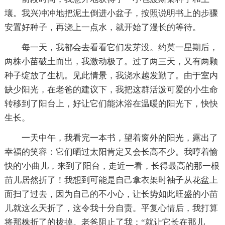
壤。我兴冲冲地把泥土倒进小盆子，按照说明书上的步骤
安置好种子，再浇上一点水，就开始了漫长的等待。
每一天，我都会去看看它们发芽没。约莫一星期后，
两株小苗破土而出，我激动极了。过了两三天，又有两颗
种子绽放了生机。见此情景，我浇水越发勤了。由于室内
缺少阳光，在老爸的建议下，我把这群活泼可爱的小生命
转移到了阳台上，好让它们能沐浴在温暖的阳光下，快快
生长。
一天中午，我看完一本书，望着窗外的阳光，露出了
幸福的笑容：它们晒过太阳肯定又会长高不少。我哼着愉
快的'小曲儿，来到了阳台，走近一看，长得最高的那一根
苗儿居然折了！我想到可能是自己拿衣架时袖子从花盆上
面扫了过去，因为自己的不小心，让长势如此旺盛的小苗
儿就这么夭折了，这令我十分自责。平复心情后，我打算
将那株折了的拔掉。老爸阻止了我：“就让它长在那儿