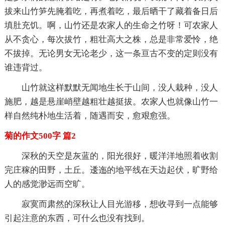
拔来山竹笋先腌着吃，再煮着吃，最后晒干了藏着备日后
填肚充饥。啊，山竹还是农家人的生命之竹呀！可农家人
从不贪心，每次拔竹，粗壮高大之株，总是非常爱怜，绝
不拔掉。无论男女无论老少，这一条亘古不变的定则没有
谁违背过。
山竹就这样默默无闻地生长于山间，没人栽种，没人
施肥，越是悬崖峭壁越粗壮越挺拔。农家人也就像山竹一
样自然纯朴地生活着，随遇而安，愈艰愈强。
菊的作文500字 篇2
深秋的天空是灰蓝的，阳光很好，暖洋洋地照着收割
完庄稼的田野，土丘。逶迤的地平线在天边起伏，旷野给
人的感觉渺远而空旷。
寂寞而肃然的深秋让人目光游移，想收寻到一点能够
引起注意的东西，可什么也没有找到。