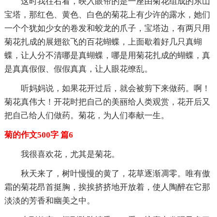
这时我往右看，映入眼帘的是一座由菊花组成的东山
宝塔，那红色、黄色、白色的菊花上有少许的露水，她们
一个个犹如少女的卷发和蛟龙的爪子，宝塔边，有两只用
菊花扎成的展翅欲飞的百花蝴蝶，上面歇着好几只真蝴
蝶，让人分不清哪是真蝴蝶，哪是用菊花扎成的蝴蝶，真
是真真假假、假假真真，让人眼花缭乱。
听妈妈说，如果花开过后，就会被剪下来做药。啊！
菊花真伟大！开花时把自己的美丽给人类观赏，花开后又
把自己给人们做药。菊花，为人们奉献一生。
菊的作文500字 篇6
我很喜欢花，尤其是菊花。
秋天来了，树叶慢慢的黄了，花草逐渐凋零。唯有傲
霜的菊花昂首挺胸，挨挨挤挤地开放着，使人陶醉在它那
淡淡的芳香和幽美之中。