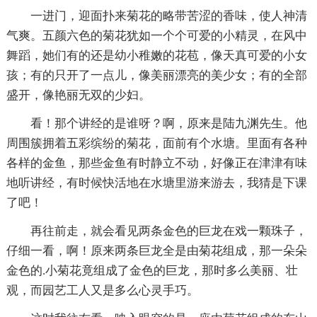
一进门，迎面扑来菊花的略带苦涩的香味，使人神清
气爽。五颜六色的菊花犹如一个个可爱的小精灵，在风中
舞蹈，她们有的还是幼小稚嫩的花苞，像天真可爱的小女
孩；有的只开了一点儿，像美丽漂亮的美少女；有的全部
盛开，像艳丽无双的少妇。
看！那个讲经的是谁呀？啊，原来是陆九渊先生。他
周围簇拥着五彩缤纷的菊花，面前有个水塘。里面有各种
各样的金鱼，那些金鱼有时静立不动，好像正在津津有味
地听讲经，有时候快活地在水塘里游来游去，我猜是下课
了吧！
再往前走，就会看见两条金色的巨龙在戏一颗珠子，
仔细一看，啊！原来两条巨龙全是由菊花组成，那一朵朵
金色的.小菊花竟组成了金色的巨龙，那时多么美丽、壮
观，而园艺工人又是多么心灵手巧。