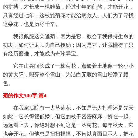
的拼搏，才长成一棵雏菊，经过七年的煎熬，才能开花，
只有经过七年，这枝雏菊花才能治病救人。人们为了寻找
这朵花，也是历尽千辛。
我很佩服这朵雏菊，因为是它，教会了我保持生命的
初衷，如何让太阳为自己授勋；因为是它，让我懂得了只
有经历磨难，才能成为奇珍异宝。
它在山谷间长成了一株菊花，点缀着土地像一轮小小
的黄太阳，照亮整个雪山，为洁白无瑕的雪山增添了颜
色。
菊的作文500字 篇4
在我家后院有一大丛菊花，不知是无人打理还是先天
如此，它长得很低矮，但它的枝干密密麻麻，挤在一起。
远远看上去，你绝对想不到这是一丛菊花。每年秋天，它
也会开花。但他总是扭扭捏捏，不肯以真面目示人，把花