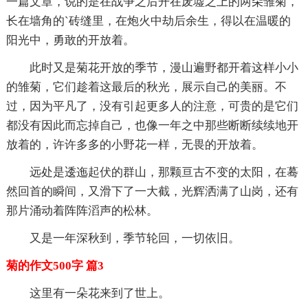
一篇文章，说的是在战争之后开在废墟之上的两朵雏菊，
长在墙角的`砖缝里，在炮火中劫后余生，得以在温暖的
阳光中，勇敢的开放着。
此时又是菊花开放的季节，漫山遍野都开着这样小小
的雏菊，它们趁着这最后的秋光，展示自己的美丽。不
过，因为平凡了，没有引起更多人的注意，可贵的是它们
都没有因此而忘掉自己，也像一年之中那些断断续续地开
放着的，许许多多的小野花一样，无畏的开放着。
远处是逶迤起伏的群山，那颗亘古不变的太阳，在蓦
然回首的瞬间，又滑下了一大截，光辉洒满了山岗，还有
那片涌动着阵阵滔声的松林。
又是一年深秋到，季节轮回，一切依旧。
菊的作文500字 篇3
这里有一朵花来到了世上。