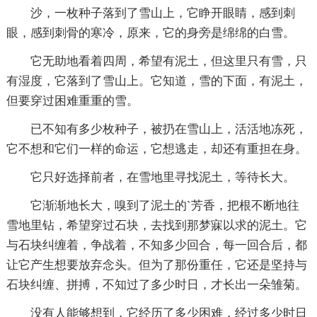
沙，一枚种子落到了雪山上，它睁开眼睛，感到刺
眼，感到刺骨的寒冷，原来，它的身旁是绵绵的白雪。
它无助地看着四周，希望有泥土，但这里只有雪，只
有湿度，它落到了雪山上。它知道，雪的下面，有泥土，
但要穿过困难重重的雪。
已不知有多少枚种子，被扔在雪山上，活活地冻死，
它不想和它们一样的命运，它想逃走，却还有重担在身。
它只好选择前者，在雪地里寻找泥土，等待长大。
它渐渐地长大，嗅到了泥土的`芳香，把根不断地往
雪地里钻，希望穿过石块，去找到那梦寐以求的泥土。它
与石块纠缠着，争战着，不知多少回合，每一回合后，都
让它产生想要放弃念头。但为了那份重任，它还是坚持与
石块纠缠、拼搏，不知过了多少时日，才长出一朵雏菊。
没有人能够想到，它经历了多少困难，经过多少时日