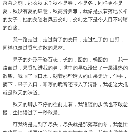
落幕之刻，那么秋呢？秋不是春，不是冬，同样更不是
夏，秋没有夏的肆意，秋高贵典雅，就像是披着落地长裙
的女子，她的美随着风云变幻，变幻之下是令人目不转睛
的痴迷。
我一路走过，走过黄了的麦田，走过红了的`山野，
同样也走过香气弥散的果林。
果子的外形千姿百态，长的，圆的，椭圆的……我一
路而过，果香钻进我的鼻，嘴中的早就浸出了一层湿热的
欲望。我咽了咽口水，朝着那些诱人的山果走近，伸手，
摘下，果子入口，咔嚓的脆音还带入了清甜，我想这大抵
就是秋天的味道。
秋天的脚步不停的往前走着，我追随的步伐也不敢怠
慢，生怕错过了一秒秋景。
可我终是走到了尽头，尽头就是那落幕的冬，我急忙