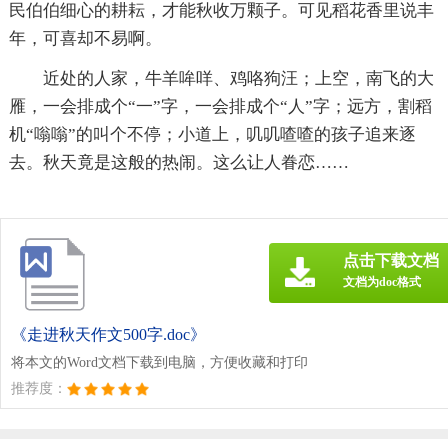
民伯伯细心的耕耘，才能秋收万颗子。可见稻花香里说丰
年，可喜却不易啊。
近处的人家，牛羊哞咩、鸡咯狗汪；上空，南飞的大
雁，一会排成个“一”字，一会排成个“人”字；远方，割稻
机“嗡嗡”的叫个不停；小道上，叽叽喳喳的孩子追来逐
去。秋天竟是这般的热闹。这么让人眷恋……
点击下载文档
文档为doc格式
《走进秋天作文500字.doc》
将本文的Word文档下载到电脑，方便收藏和打印
推荐度：