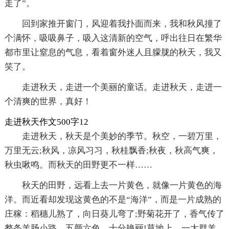
走了”。
回到家推开窗门，风迎着我扑面而来，我和秋风撞了
个满怀，吸吸鼻子，吸入这清新的空气，呼出往日在繁华
都市里让窒息的气息，看着窗外迷人且朦胧的秋天，我又
笑了。
走进秋天，走进一个美丽的童话。走进秋天，走进一
个清爽的世界，真好！
走进秋天作文500字12
走进秋天，秋天是个美妙的季节。秋空，一碧万里，
万里无云;秋风，凉风习习，秋桂飘香;秋夜，秋高气爽，
秋虫啾鸣。而秋天的田野更不一样……
秋天的田野，远看上去一片黄色，就像一片黄色的海
洋。而近看却发现这黄色的不是“海洋”，而是一片成熟的
庄稼：稻穗儿熟了，向日葵儿弯了;野菊花开了，香气传了
整条羊肠小路，五颜六色，十分艳丽!草地上，一大群羊