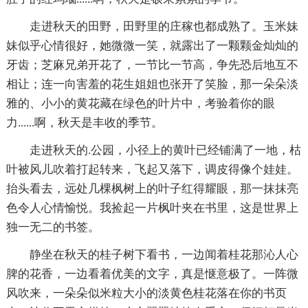
走进秋天的田野，田野里的庄稼也都成熟了。玉米妹
妹似乎心情很好，她微微一笑，就露出了一颗颗金灿灿的
牙齿；芝麻兄弟开花了，一节比一节高，争先恐后地互不
相让；连一向害羞的花生姐姐也张开了笑脸，那一朵朵淡
雅的、小小的黄花藏在绿色的叶片中，考验着你的眼
力......啊，秋天是丰收的季节。
走进秋天的.公园，小径上的黄叶已经铺满了一地，枯
叶被风儿吹着打起转来，飞起又落下，调皮得像个娃娃。
抬头看去，远处几棵枫树上的叶子红得耀眼，那一抹抹亮
色令人心情愉悦。我捡起一片枫叶夹在书里，这是世界上
独一无二的书签。
静坐在秋天的桂子树下看书，一边闻着桂花那沁人心
脾的花香，一边看着优美的文字，真是惬意极了。一阵微
风吹来，一朵朵似米粒大小的淡黄色桂花落在你的书页