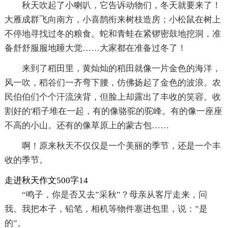
秋天吹起了小喇叭，它告诉动物们，冬天就要来了！
大雁成群飞向南方，小喜鹊衔来树枝造房；小松鼠在树上
不停地寻找过冬的粮食。蛇和青蛙在紧锣密鼓地挖洞，准
备舒舒服服地睡大觉……大家都在准备过冬了！
来到了稻田里，黄灿灿的稻田就像一片金色的海洋，
风一吹，稻谷们一齐弯下腰，仿佛扬起了金色的波浪。农
民伯伯们个个汗流浃背，但脸上却露出了丰收的笑容。收
割好的'稻子堆在一起，有的像骆驼的驼峰。有的像一座座
不高的小山。还有的像草原上的蒙古包……
啊！原来秋天不仅仅是一个美丽的季节，还是一个丰
收的季节。
走进秋天作文500字14
“鸣子，你是否又去”采秋”？母亲从客厅走来，问
我。我把本子，铅笔，相机等物件塞进包里，说：”是
的”。