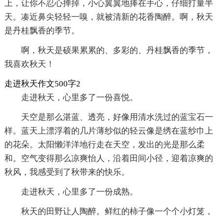
上，让你不忍心掸掉，小心翼翼地捧在手心，仔细打量半
天。凑近鼻尖轻轻一嗅，就被清新的花香陶醉。啊，秋天
是丹桂飘香的季节。
啊，秋天是硕果累累的、多彩的、丹桂飘香的季节，
我喜欢秋天！
走进秋天作文500字2
走进秋天，心里多了一份喜悦。
天空是那么湛蓝、透亮，好像用清水洗过的蓝宝石一
样。蓝天上漂浮着的几片薄纱似的轻云像是绣在蓝纱巾上
的花朵。太阳懒洋洋地行走在天空，发出的光是那么柔
和。空气变得那么凉爽怡人，沿着田间小径，迎着凉爽的
秋风，我感受到了秋带来的快乐。
走进秋天，心里多了一份成熟。
秋天的田野让人陶醉。鲜红的柿子像一个个小灯笼，