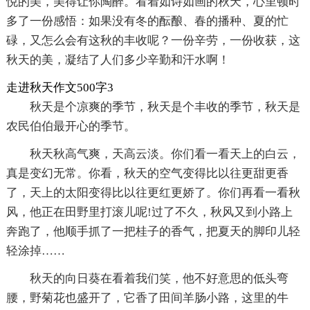
悦的美，美得让你陶醉。看着如诗如画的秋天，心里顿时
多了一份感悟：如果没有冬的酝酿、春的播种、夏的忙
碌，又怎么会有这秋的丰收呢？一份辛劳，一份收获，这
秋天的美，凝结了人们多少辛勤和汗水啊！
走进秋天作文500字3
秋天是个凉爽的季节，秋天是个丰收的季节，秋天是
农民伯伯最开心的季节。
秋天秋高气爽，天高云淡。你们看一看天上的白云，
真是变幻无常。你看，秋天的空气变得比以往更甜更香
了，天上的太阳变得比以往更红更娇了。你们再看一看秋
风，他正在田野里打滚儿呢!过了不久，秋风又到小路上
奔跑了，他顺手抓了一把桂子的香气，把夏天的脚印儿轻
轻涂掉……
秋天的向日葵在看着我们笑，他不好意思的低头弯
腰，野菊花也盛开了，它香了田间羊肠小路，这里的牛