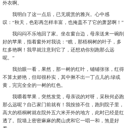
外衣啊。
我明白了这一点后，已无观赏的雅兴。心中感
叹：“秋天，色彩再怎样丰富，也掩盖不了它的萧瑟啊！”
我闷闷不乐地回了家。坐在窗台边，母亲送来一碗削
好的苹果，指着窗外对我说：“瞧，那梧桐树的叶子，多
红多艳啊！我早就注意到它了，还想劝你别跑那么远
呢。”
我抬眼一看，果然，那一树的红叶，铺铺张张，红得
不算太娇艳，但却很朴实，其中揪不出一丁点儿的.绿或
黄，完完全全的一树的红色。
我嚼着苹果，突然发觉，母亲说的对呀，采秋何必跑
那么远呢？自己家门前就有！我按捺不住，跑到院子里，
高大的梧桐树就在院外五六米开外的地方，此时已经是红
透了。院墙上密密麻麻的爬山虎和它一唱一和，煞是好