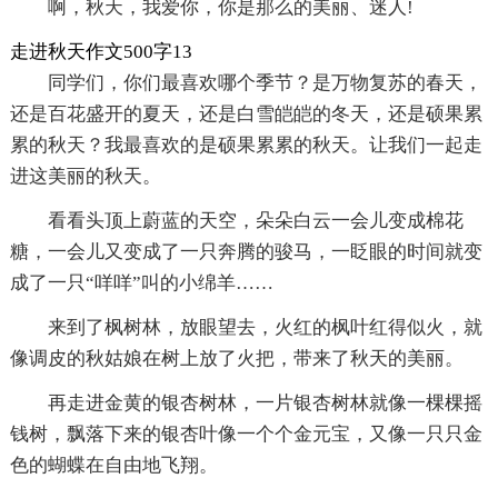
啊，秋天，我爱你，你是那么的美丽、迷人!
走进秋天作文500字13
同学们，你们最喜欢哪个季节？是万物复苏的春天，
还是百花盛开的夏天，还是白雪皑皑的冬天，还是硕果累
累的秋天？我最喜欢的是硕果累累的秋天。让我们一起走
进这美丽的秋天。
看看头顶上蔚蓝的天空，朵朵白云一会儿变成棉花
糖，一会儿又变成了一只奔腾的骏马，一眨眼的时间就变
成了一只“咩咩”叫的小绵羊……
来到了枫树林，放眼望去，火红的枫叶红得似火，就
像调皮的秋姑娘在树上放了火把，带来了秋天的美丽。
再走进金黄的银杏树林，一片银杏树林就像一棵棵摇
钱树，飘落下来的银杏叶像一个个金元宝，又像一只只金
色的蝴蝶在自由地飞翔。