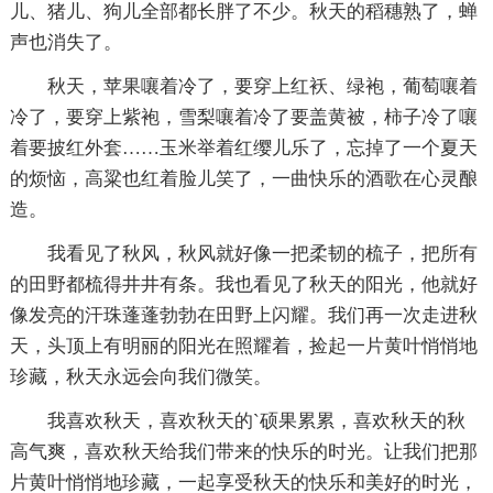
儿、猪儿、狗儿全部都长胖了不少。秋天的稻穗熟了，蝉
声也消失了。
秋天，苹果嚷着冷了，要穿上红袄、绿袍，葡萄嚷着
冷了，要穿上紫袍，雪梨嚷着冷了要盖黄被，柿子冷了嚷
着要披红外套……玉米举着红缨儿乐了，忘掉了一个夏天
的烦恼，高粱也红着脸儿笑了，一曲快乐的酒歌在心灵酿
造。
我看见了秋风，秋风就好像一把柔韧的梳子，把所有
的田野都梳得井井有条。我也看见了秋天的阳光，他就好
像发亮的汗珠蓬蓬勃勃在田野上闪耀。我们再一次走进秋
天，头顶上有明丽的阳光在照耀着，捡起一片黄叶悄悄地
珍藏，秋天永远会向我们微笑。
我喜欢秋天，喜欢秋天的`硕果累累，喜欢秋天的秋
高气爽，喜欢秋天给我们带来的快乐的时光。让我们把那
片黄叶悄悄地珍藏，一起享受秋天的快乐和美好的时光，