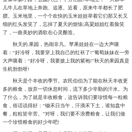
儿牛儿在草地上奔跑、追逐。近看，原来牛羊都长了肥
膘。玉米地里，一个个欢快的玉米娃娃举着它们那又长又
细的红头发笑了，忘掉了夏天的烦恼;高粱姐姐红着脸笑
了，一曲美妙的酒歌在心灵酿造。
秋天的.果园，热闹非凡。苹果娃娃在一边大声嚷
着：“好冷呀，我要穿上我自己的红袄了!”葡萄妹妹在一旁
大声嚷着：“好冷呀，我要披上我的紫袍!”秋天的果园真是
生机勃勃呀!
秋天是个丰收的季节。农民伯伯为了能在秋天丰收更
多的粮食，放弃一切休息时间，流下多少辛勤的汗水。为
了什么，为了就是丰收粮食，这告诉我们要珍惜每一粒粮
食，俗话说得好：“锄禾日当午，汗滴禾下土，谁知盘中
餐，粒粒皆辛苦。”对呀，我们要不浪费粮食，让我们做
一个珍惜粮食的好少年吧!