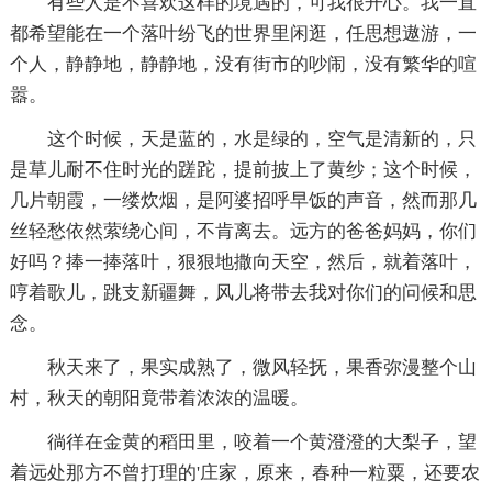
有些人是不喜欢这样的境遇的，可我很开心。我一直
都希望能在一个落叶纷飞的世界里闲逛，任思想遨游，一
个人，静静地，静静地，没有街市的吵闹，没有繁华的喧
嚣。
这个时候，天是蓝的，水是绿的，空气是清新的，只
是草儿耐不住时光的蹉跎，提前披上了黄纱；这个时候，
几片朝霞，一缕炊烟，是阿婆招呼早饭的声音，然而那几
丝轻愁依然萦绕心间，不肯离去。远方的爸爸妈妈，你们
好吗？捧一捧落叶，狠狠地撒向天空，然后，就着落叶，
哼着歌儿，跳支新疆舞，风儿将带去我对你们的问候和思
念。
秋天来了，果实成熟了，微风轻抚，果香弥漫整个山
村，秋天的朝阳竟带着浓浓的温暖。
徜徉在金黄的稻田里，咬着一个黄澄澄的大梨子，望
着远处那方不曾打理的'庄家，原来，春种一粒粟，还要农