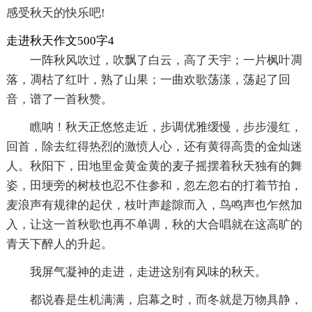
感受秋天的快乐吧!
走进秋天作文500字4
一阵秋风吹过，吹飘了白云，高了天宇；一片枫叶凋
落，凋枯了红叶，熟了山果；一曲欢歌荡漾，荡起了回
音，谱了一首秋赞。
瞧呐！秋天正悠悠走近，步调优雅缓慢，步步漫红，
回首，除去红得热烈的激愤人心，还有黄得高贵的金灿迷
人。秋阳下，田地里金黄金黄的麦子摇摆着秋天独有的舞
姿，田埂旁的树枝也忍不住参和，忽左忽右的打着节拍，
麦浪声有规律的起伏，枝叶声趁隙而入，鸟鸣声也乍然加
入，让这一首秋歌也再不单调，秋的大合唱就在这高旷的
青天下醉人的升起。
我屏气凝神的走进，走进这别有风味的秋天。
都说春是生机满满，启幕之时，而冬就是万物具静，