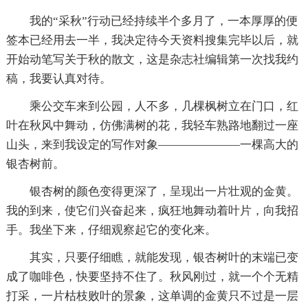
我的“采秋”行动已经持续半个多月了，一本厚厚的便
签本已经用去一半，我决定待今天资料搜集完毕以后，就
开始动笔写关于秋的散文，这是杂志社编辑第一次找我约
稿，我要认真对待。
乘公交车来到公园，人不多，几棵枫树立在门口，红
叶在秋风中舞动，仿佛满树的花，我轻车熟路地翻过一座
山头，来到我设定的写作对象———————一棵高大的
银杏树前。
银杏树的颜色变得更深了，呈现出一片壮观的金黄。
我的到来，使它们兴奋起来，疯狂地舞动着叶片，向我招
手。我坐下来，仔细观察起它的变化来。
其实，只要仔细瞧，就能发现，银杏树叶的末端已变
成了咖啡色，快要坚持不住了。秋风刚过，就一个个无精
打采，一片枯枝败叶的景象，这单调的金黄只不过是一层