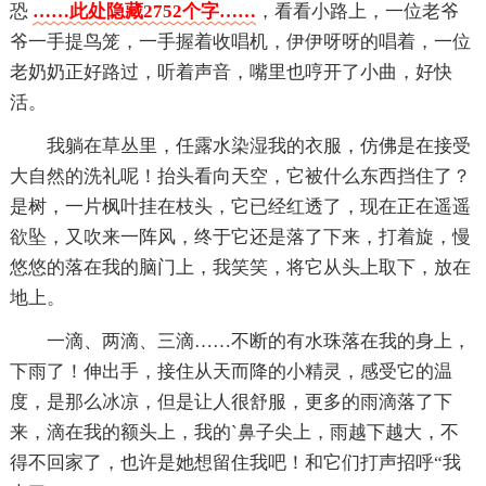
恐
……此处隐藏2752个字……
，看看小路上，一位老爷
爷一手提鸟笼，一手握着收唱机，伊伊呀呀的唱着，一位
老奶奶正好路过，听着声音，嘴里也哼开了小曲，好快
活。
我躺在草丛里，任露水染湿我的衣服，仿佛是在接受
大自然的洗礼呢！抬头看向天空，它被什么东西挡住了？
是树，一片枫叶挂在枝头，它已经红透了，现在正在遥遥
欲坠，又吹来一阵风，终于它还是落了下来，打着旋，慢
悠悠的落在我的脑门上，我笑笑，将它从头上取下，放在
地上。
一滴、两滴、三滴……不断的有水珠落在我的身上，
下雨了！伸出手，接住从天而降的小精灵，感受它的温
度，是那么冰凉，但是让人很舒服，更多的雨滴落了下
来，滴在我的额头上，我的`鼻子尖上，雨越下越大，不
得不回家了，也许是她想留住我吧！和它们打声招呼“我