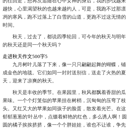
的往回走，想再次追随在心中女神的身后，我的步伐越来
越快，心里渴望秋的也越来越灼人，可是，我跑不过那凛
冽的寒风，跑不过落上了白雪的山道，更跑不过这无情的
时间。
秋天，过去了，都说四季轮回，可今年的秋天与明年
的秋天还是同一个秋天吗？
走进秋天作文500字5
九月树叶儿落了下来，像一只只翩翩起舞的蝴蝶，铺
成金色的地毯。它们如同一封封送别信，送走了火热的夏
天，迎来了凉爽的秋天。
秋天是丰收的季节。在果园里，秋风都飘着香甜的瓜
果味。一个个灯笼似的苹果挂在树梢，沉甸甸的压弯了枝
头。又红又大的苹果如同孩子的脸蛋，散发着光芒。在这
郁郁葱葱的'叶丛中，点缀着鲜艳的红色，多么诱人啊！圆
圆的橘子挨挨挤挤，像一个个胖娃娃，谁也不让谁，争先