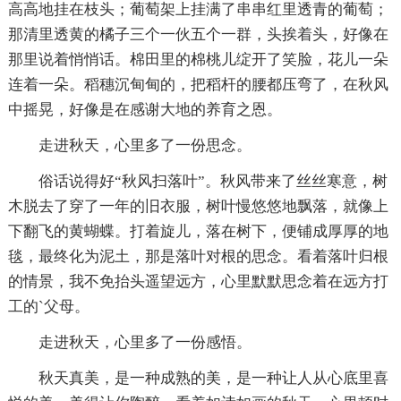
高高地挂在枝头；葡萄架上挂满了串串红里透青的葡萄；
那清里透黄的橘子三个一伙五个一群，头挨着头，好像在
那里说着悄悄话。棉田里的棉桃儿绽开了笑脸，花儿一朵
连着一朵。稻穗沉甸甸的，把稻杆的腰都压弯了，在秋风
中摇晃，好像是在感谢大地的养育之恩。
走进秋天，心里多了一份思念。
俗话说得好“秋风扫落叶”。秋风带来了丝丝寒意，树
木脱去了穿了一年的旧衣服，树叶慢悠悠地飘落，就像上
下翻飞的黄蝴蝶。打着旋儿，落在树下，便铺成厚厚的地
毯，最终化为泥土，那是落叶对根的思念。看着落叶归根
的情景，我不免抬头遥望远方，心里默默思念着在远方打
工的`父母。
走进秋天，心里多了一份感悟。
秋天真美，是一种成熟的美，是一种让人从心底里喜