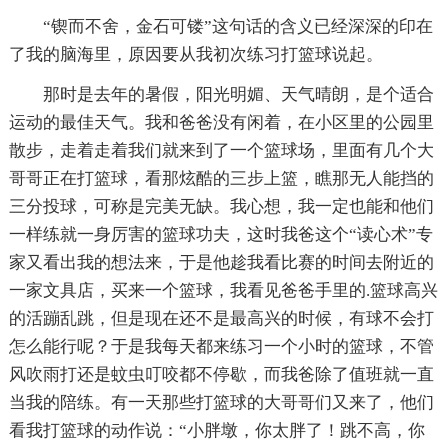
“锲而不舍，金石可镂”这句话的含义已经深深的印在
了我的脑海里，原因要从我初次练习打篮球说起。
那时是去年的暑假，阳光明媚、天气晴朗，是个适合
运动的最佳天气。我和爸爸没有闲着，在小区里的公园里
散步，走着走着我们就来到了一个篮球场，里面有几个大
哥哥正在打篮球，看那炫酷的三步上篮，瞧那无人能挡的
三分投球，可称是完美无缺。我心想，我一定也能和他们
一样练就一身厉害的篮球功夫，这时我爸这个“读心术”专
家又看出我的想法来，于是他趁我看比赛的时间去附近的
一家文具店，买来一个篮球，我看见爸爸手里的.篮球高兴
的活蹦乱跳，但是现在还不是最高兴的时候，有球不会打
怎么能行呢？于是我每天都来练习一个小时的篮球，不管
风吹雨打还是蚊虫叮咬都不停歇，而我爸除了值班就一直
当我的陪练。有一天那些打篮球的大哥哥们又来了，他们
看我打篮球的动作说：“小胖墩，你太胖了！跳不高，你