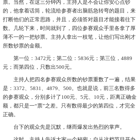
票。当然，在这三分钟内，主持人是不会让你安心点钞
的，他拿着话筒，轮流给参赛者出脑筋急转弯的题目，来
打断他们的正常思路，并且，必须答对题目才能接着往下
数。几轮下来，时间就到了，四位参赛观众手里各拿了厚
薄不一的一把钞票。主持人拿出一枝笔，让他们写出刚才
所数钞票的金额。
第一位：3472元；第二位：5836元；第三位，4889
元；而第四位，只数出500元。
主持人把四名参赛观众所数的钞票重数了一遍，结果
是：3372、5831、4879、500。也就是说，前三名数得多
的参赛观众，分别多计了100元、5元、10元，距离正确金
额，都只是一“票”之差。只有数得最少的第四位，才完全
正确。
台下的观众先是沉默，继而爆发出热烈的掌声。
这时，主持人告诉大家一个秘密：自从这档节目开办