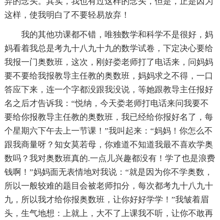
弃的念头。其实，我也有过这样的念头，但是，正是因为
这样，使我明白了不要轻易放弃！
我的其他功课都不错，唯独数学和科学不是很好，妈
妈看着我总是考九十八九十九的数学试卷，下定决心要给
我报一门奥数班，这次，刚好娄老师打了电话来，问妈妈
要不要给我报教导主任教的奥数班，妈妈求之不得，一口
答应下来，连一个字都没跟我没说，等她跟教导主任报好
名之后才告诉我：“悦纳，今天娄老师打电话来问我要不
要给你报教导主任教的奥数班，我已经给你报好名了，每
个星期六下午去上一节课！”我叫起来：“妈妈！你怎么不
跟我商量呀？知女莫若母，你难道不知道我最不喜欢学奥
数吗？我对奥数班真的.一点儿兴趣都没有！学了也是浪费
钱啊！”妈妈面无表情地对我说：“就是因为你不学奥数，
所以一般较难的题目会被老师扣分，每次都考九十八九十
九，所以我才给你报奥数班，让你好好学学！”我皱着眉
头，生气地想：上就上，大不了上课我不听，让你不敢再