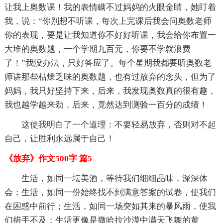
让我上奥数课！我的表情瞒不过妈妈的火眼金睛，她盯着
我，说：“你别想不听课，每次上完课后我会问奥数老师
你的表现，要是让我知道你不好好听课，我会给你布置一
大堆的奥数题，一个学期九百元，你要不学就浪费
了！”我没办法，只好答应了。每个星期我都要听奥数老
师讲那些枯燥乏味的奥数题，也有过放弃的念头，但为了
妈妈，我只好坚持下来，后来，我发现奥数真的很有趣，
我也越学越来劲，后来，竟然达到测验一百分的成绩！
这使我明白了一个道理：不要轻易放弃，否则对不起
自己，让胜利永远属于自己！
《放弃》作文500字 篇5
生活，如同一坛美酒，等待我们细细品味，深深体
会；生活，如同一份始终找不到满意答案的试卷，使我们
在困惑中前行；生活，如同一场突如其来的暴风雨，使我
们措手不及；生活更像是撒哈拉沙漠中满天飞舞的黄