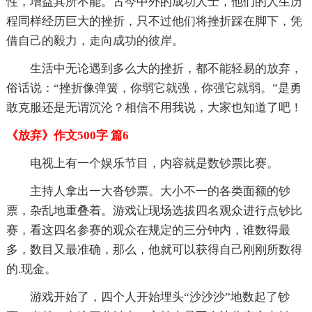
性，增益其所不能。古今中外的成功人士，他们的人生历
程同样经历巨大的挫折，只不过他们将挫折踩在脚下，凭
借自己的毅力，走向成功的彼岸。
生活中无论遇到多么大的挫折，都不能轻易的放弃，
俗话说：“挫折像弹簧，你弱它就强，你强它就弱。”是勇
敢克服还是无谓沉沦？相信不用我说，大家也知道了吧！
《放弃》作文500字 篇6
电视上有一个娱乐节目，内容就是数钞票比赛。
主持人拿出一大沓钞票。大小不一的各类面额的钞
票，杂乱地重叠着。游戏让现场选拔四名观众进行点钞比
赛，看这四名参赛的观众在规定的三分钟内，谁数得最
多，数目又最准确，那么，他就可以获得自己刚刚所数得
的.现金。
游戏开始了，四个人开始埋头“沙沙沙”地数起了钞