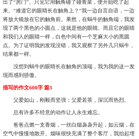
出了“房门”。只见它用触角碰了碰青菜，便开始吃了起
来。“难道它的眼睛长在触角上？”我一边自言自语，一边
将放大镜放在它的触角前。果然，在蜗牛的触角端，我发
现了两个黑色的小圆点，这就是他的眼睛。而且它的眼睛
和我们人的眼睛一样，白色中间有一个芝麻大小的黑圆
点。为了证明我的发现没错，我又观察了另外几只蜗牛，
结果都一样。
没想到蜗牛的眼睛长在触角的顶端，我为我的这一发
现而感到骄傲。
描写的作文600字 篇3
父爱如山，刚毅而坚强；父爱若茶，深沉而热烈。
总有许多不经意的动作让人永生难忘。
爸爸点燃一支香烟，一丝白烟袅袅升起，如云烟，在
空气中慢慢地散开。烟味很快充满了整个客厅，我抬起埋