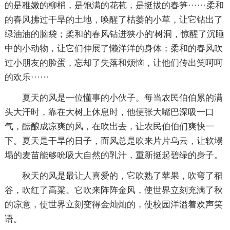
的是稚嫩的柳梢，是饱满的花苞，是挺拔的春笋······柔和
的春风拂过干旱的土地，唤醒了枯萎的小草，让它钻出了
绿油油的脑袋；柔和的春风钻进狭小的'树洞，惊醒了沉睡
中的小动物，让它们伸展了懒洋洋的身体；柔和的春风吹
过小朋友的脸蛋，忘却了失落和烦恼，让他们传出笑呵呵
的欢乐······
夏天的风是一位懂事的小伙子。每当农民伯伯累的满
头大汗时，靠在大树上休息时，他便张大嘴巴深吸一口
气，酝酿成凉爽的风，在吹出去，让农民伯伯们爽快一
下。夏天是干旱的日子，而风总是吹来片片乌云，让软塌
塌的麦苗能够吮吸大自然的乳汁，重新挺起碧绿的身子。
秋天的风是最让人喜爱的，它吹熟了苹果，吹弯了稻
谷，吹红了高粱。它吹来阵阵金风，使世界立刻充满了秋
的凉意，使世界立刻变得金灿灿的，使校园洋溢着欢声笑
语。