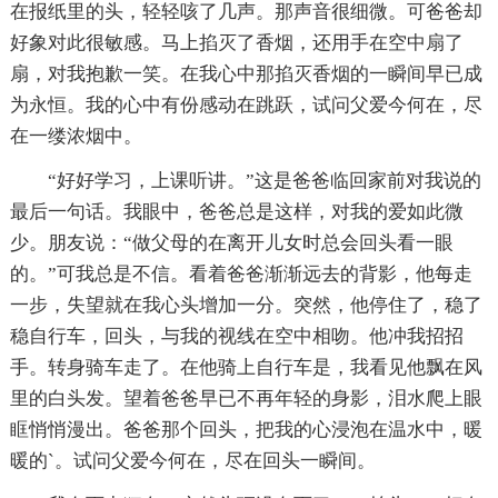
在报纸里的头，轻轻咳了几声。那声音很细微。可爸爸却
好象对此很敏感。马上掐灭了香烟，还用手在空中扇了
扇，对我抱歉一笑。在我心中那掐灭香烟的一瞬间早已成
为永恒。我的心中有份感动在跳跃，试问父爱今何在，尽
在一缕浓烟中。
“好好学习，上课听讲。”这是爸爸临回家前对我说的
最后一句话。我眼中，爸爸总是这样，对我的爱如此微
少。朋友说：“做父母的在离开儿女时总会回头看一眼
的。”可我总是不信。看着爸爸渐渐远去的背影，他每走
一步，失望就在我心头增加一分。突然，他停住了，稳了
稳自行车，回头，与我的视线在空中相吻。他冲我招招
手。转身骑车走了。在他骑上自行车是，我看见他飘在风
里的白头发。望着爸爸早已不再年轻的身影，泪水爬上眼
眶悄悄漫出。爸爸那个回头，把我的心浸泡在温水中，暖
暖的`。试问父爱今何在，尽在回头一瞬间。