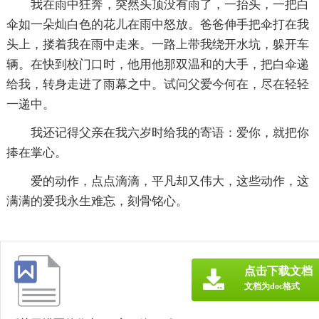
我在雨中狂奔，突然头顶没有雨了，一抬头，一把白
伞如一朵灿白色的花儿在雨中怒放。爸爸伸手把伞打在我
头上，搂着我在雨中走来。一路上带我绕开水坑，躲开车
辆。在快到校门口时，他用他那双温和的大手，把白伞递
给我，转身走进了雨幕之中。试问父爱今何在，尽在轻轻
一递中。
我还记得父亲在我六岁时给我的寄语：爱你，就把你
捧在掌心。
爱的动作，点点滴滴，平凡却又伟大，这些动作，这
满满的爱我永生难忘，刻骨铭心。
点击下载文档
文档为doc格式