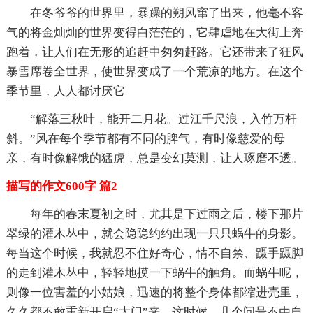
在冬爷爷的世界里，暴躁的朔风窜了出来，他毫不客
气的将金灿灿的世界变得白茫茫的，它肆虐地在大街上奔
跑着，让人们在无形的追赶中匆匆赶路。它还带来了狂风
暴雪席卷全世界，使世界变成了一个荒凉的地方。在这个
季节里，人人都讨厌它
“解落三秋叶，能开二月花。过江千尺浪，入竹万杆
斜。”风在每个季节都有不同的脾气，有时像慈爱的母
亲，有时像解饿的猛虎，总是变幻莫测，让人琢磨不透。
描写的作文600字 篇2
每年的春末夏初之时，尤其是下过雨之后，楼下那片
翠绿的灌木丛中，就会隐隐约约出现一只只蜗牛的身影。
每当这个时候，我就忍不住好奇心，情不自禁、蹑手蹑脚
的走到灌木丛中，轻轻地摸一下蜗牛的触角。而蜗牛呢，
则像一位害羞的小姑娘，迅速的将整个身体都缩进壳里，
久久都不敢重新开启“大门”来。这时候，几个问号不由自