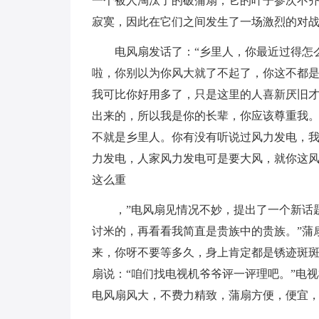
一个被人淘汰了的破蒲扇，它的叶子参次不
寂寞，因此在它们之间发生了一场激烈的对
电风扇发话了：“乡里人，你最近过得怎
啦，你别以为你风大就了不起了，你这不都
我可比你好用多了，只是这里的人喜新厌旧
出来的，所以我是你的长辈，你应该尊重我。
不就是乡里人。你有没有听说过风力发电，我
力发电，人家风力发电可是要大风，就你这
这么重
，”电风扇见情况不妙，提出了一个新话
讨米的，再看看我简直是贵族中的贵族。”蒲
来，你呀不要等多久，身上肯定都是锈迹斑斑
扇说：“咱们找电视机爷爷评一评理吧。”电
电风扇风大，不费力精致，蒲扇方便，便宜，