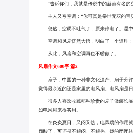
“告诉你们，我就是传说中的赫赫有名的
主人又夸空调：“你可真是举世无双的宝
忽然，空调不吐气了，原来停电了。屋
空调和风扇恍然大悟，明白了一个道理
从此，风扇和空调再也不骄傲了。
风扇作文600字 篇2
扇子，中国的一种非文化遗产。扇子分
觉得最亲近的还是家里的电风扇。电风扇是
很多人喜欢收藏那种珍贵的扇子做装饰
如电风扇来得实用。
在炎炎夏日，又闷又热，电风扇的作用
扇酸了，可还是不解闷、不解热、烦的团团