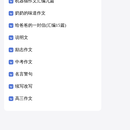
8篇）
机器猫作文汇编九篇
奶奶的味道作文
给爸爸的一封信(汇编15篇)
说明文
励志作文
中考作文
名言警句
续写改写
高三作文