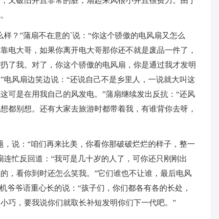
齐，又破旧并且非常的脏，扇起来风很小并且很费力。由于
战。
么样？”蒲扇不在意的`说：“你这个骄傲的电风扇又怎么
是靠电大哥，如果你离开电大哥那你还不就是废品一件了，
才扔了我。对了，你这个骄傲的电风扇，你是通过我才发明
”电风扇边笑边说：“还说自己不是乡里人，一说就大叫这
这可是在用我自己的风发电。”蒲扇继续发出反抗：“还风
风想都别想。还有大家去旅游时都带着我，有谁背你去呀，
题，说：“咱们再来比美，你看你那破破烂烂的样子，整一
扇连忙反回道：“我可是几十岁的人了，可你还只刚刚出
的，看你到时还怎么笑我。”它们谁也不让谁，最后电风
视机爷爷语重心长的说：“孩子们，你们都各有各的长处，
小巧，要我说你们就取长补短发明你们下一代吧。”