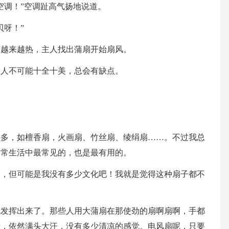
空调！”空调趾高气扬地说道。
贝呀！”
中越来越热，主人找出蒲扇开始扇风。
：人不可能十全十美，总会有缺点。
许多，如檀香扇，火画扇、竹丝扇、绫绢扇……。不过我总
日常生活中最常见的，也是最有用的。
品，但可能是我没有多少文化吧！我就是觉得这种扇子都不
就发挥出来了。那些人用大蒲扇在那使劲的扇啊扇啊，手都
转，依然满头大汗，没有多少清凉的感觉。电风扇呢，只要