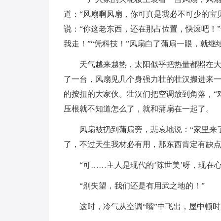
道：“风扇啊风扇，你可真是我必不可少的宝
说：“你这老东西，还在那占位置，快滚吧！
我走！”“凭科技！”风扇白了蒲扇一眼，就继
天气越来越热，太阳似乎把热量都照在
了一台，风扇见几个身强力壮的壮汉搬进来
的按扭的大家伙。壮汉们把空调放到角落，“
压根就不知道怎么了，就和蒲扇在一起了。
风扇被扔到蒲扇旁，悲哀地说：“家里来
了，不过天生我材必有用，那东西肯定有缺点
“可……主人是现代的‘陈世美’呀，现在
“别失望，我们还是有用武之地的！”
这时，冷气从空调“嘴”中飞出，屋中顿