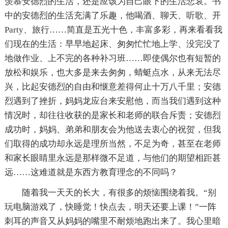
羡慕安德烈的生活，还是应该为自己眼下的生活悲哀。书
中的安德烈的生活充满了乐趣，他喝酒、聊天、听歌、开
Party、旅行……简直是五光十色，丰富多彩，再来看看我
们现在的生活：早早地起床、匆匆忙忙地上学、没完没了
地做作业、上不完的各种补习班……即使偶尔也有短暂的
放松和娱乐，也大多是来去匆匆，蜻蜓点水，从来无法尽
兴，比起安德烈的自由和惬意差得何止十万八千里；安德
烈遇到了挫折，妈妈龙应台来安慰他，而当我们遇到这种
情况时，却往往收获的是家长和老师的联合斥责；安德烈
成功时，妈妈、弟弟和朋友会为他送去衷心的祝贺，但我
们取得的成功却永远是理所当然，不足为奇，甚至在老师
和家长眼睛里永远是那样微不足道，与他们的期望相距甚
远……这难道就是东西方教育理念的不同吗？
随着我一天天的长大，有很多的烦恼围绕着我。“别
玩电脑游戏了，快睡觉！快点去，明天还要上课！”一阵
刺耳的声音又从妈妈的嘴里不耐烦地跑出来了。我心里暗