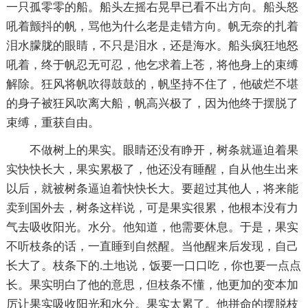
一只孤零零的船。船头左摇右晃早已看不出方向。船头怒
吼着颤抖的帆，骂他为什么老是走错方向。帆无奈的扎着
泪水朦胧的眼睛，不只是泪水，还是海水。船头疯狂地怒
吼着，终于帆忍无可忍，他乞求着上苍，将他身上的束缚
解除。狂风将帆吹得鼓鼓的，帆坚持不住了，他破烂不堪
的身子被狂风吹离大船，帆高兴极了，因为他终于摆脱了
束缚，重获自由。
不做树上的果实。眼睛还没有睁开，树条就逼迫着果
实快快长大，果实累极了，他还没有睡醒，自从他生出来
以后，就被树条逼迫着快快长大。要超过其他人，将来能
卖到国外去，树条这样说，可是果实很累，他根本没有力
气去吸收阳光。水分。他知道，他需要休息。于是，果实
不听枝条的话，一直睡到自然醒。当他醒来后发现，自己
长大了。枝条下的.土地说，饭要一口口吃，你也要一点点
长。果实明白了他的意思，但枝条不懂，他更加的变本加
厉让果实吸收阳光和水分。果实太累了。他拼命的摆脱枝