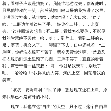
着，看样子应该是抽筋了。我慌忙地游过去，临近他时，
只见他神秘的一笑，然后就把目瞪口呆的我按进了水里。
还没回过神来，就“咕噜，咕噜”喝了几大口水。“哈哈
哈。”二胖边笑着边松了手。“好你个二胖，走，比赛
去。”边往回游边想着：死二胖，看我怎么耍你，不彰显
我的智慧绝不罢休！哈，哈！走到岸上，看到二胖的衣
服，嘻嘻，机会来了。一脚踢了下去，口中还喊着：“二
胖啊，你妈洗衣服可辛苦了，我今天帮你洗啊。”然后又
把衣服扔到泥土里滚了几圈。二胖不笑了，直直的看着
我，声音带着一丝哭腔：“哥，你就是我亲哥，别玩了
吧。”“哈哈哈！”我得意的大笑。河的上空，回荡着我的
笑声。
“咳咳，要听课啊！”回了神，想起现在还在上课。原
来我早已不是窗外的小鸟。
现在，我也在这“自由”的天空。只不过，这个自由早