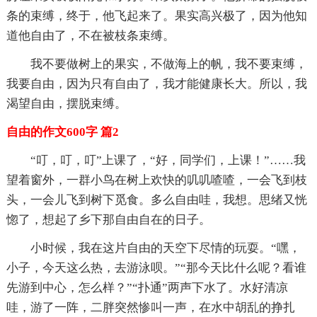
条的束缚，终于，他飞起来了。果实高兴极了，因为他知
道他自由了，不在被枝条束缚。
我不要做树上的果实，不做海上的帆，我不要束缚，
我要自由，因为只有自由了，我才能健康长大。所以，我
渴望自由，摆脱束缚。
自由的作文600字 篇2
“叮，叮，叮”上课了，“好，同学们，上课！”……我
望着窗外，一群小鸟在树上欢快的叽叽喳喳，一会飞到枝
头，一会儿飞到树下觅食。多么自由哇，我想。思绪又恍
惚了，想起了乡下那自由自在的日子。
小时候，我在这片自由的天空下尽情的玩耍。“嘿，
小子，今天这么热，去游泳呗。”“那今天比什么呢？看谁
先游到中心，怎么样？”“扑通”两声下水了。水好清凉
哇，游了一阵，二胖突然惨叫一声，在水中胡乱的挣扎