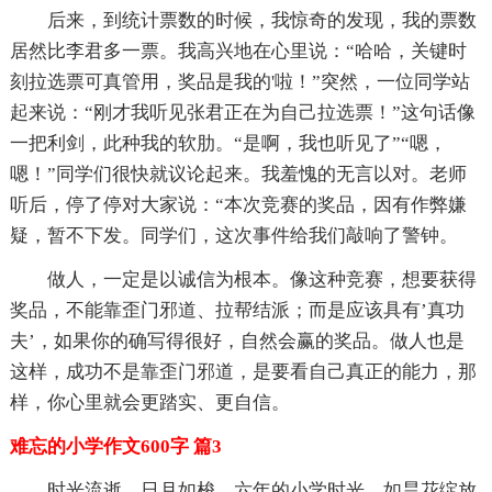
后来，到统计票数的时候，我惊奇的发现，我的票数
居然比李君多一票。我高兴地在心里说：“哈哈，关键时
刻拉选票可真管用，奖品是我的'啦！”突然，一位同学站
起来说：“刚才我听见张君正在为自己拉选票！”这句话像
一把利剑，此种我的软肋。“是啊，我也听见了”“嗯，
嗯！”同学们很快就议论起来。我羞愧的无言以对。老师
听后，停了停对大家说：“本次竞赛的奖品，因有作弊嫌
疑，暂不下发。同学们，这次事件给我们敲响了警钟。
做人，一定是以诚信为根本。像这种竞赛，想要获得
奖品，不能靠歪门邪道、拉帮结派；而是应该具有’真功
夫’，如果你的确写得很好，自然会赢的奖品。做人也是
这样，成功不是靠歪门邪道，是要看自己真正的能力，那
样，你心里就会更踏实、更自信。
难忘的小学作文600字 篇3
时光流逝，日月如梭。六年的小学时光，如昙花绽放