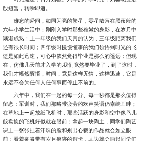
般短暂，转瞬即逝。
难忘的瞬间，如同闪亮的繁星，零星散落在黑夜般的
六年小学生活中：刚刚入学时那些稚嫩的身影，在岁月中
渐渐成熟；上一年级的我们天真的认为，三年级距离我们
还有很长时间；四年级时慢慢懂事的我们领悟到时光的飞
逝是如此迅速，可心中依然觉得毕业是那么的遥远；但现
在，仿佛几天前才入学的.我们竟然要毕业了，到了这时，
我们才幡然醒悟，时间，竟是这样无情，这样迅速，它是
永远不会为任何人任何事而停止不前的。
六年中，我们在一起的每一分、每一秒都是那么值得
留恋：军训时，我们那略带疲劳的欢声笑语仍索绕耳畔；
在草地上一起放纸飞机时，那些活跃的身影和空中像鸟儿
般盘旋的飞机好似就在眼前；拿起一块陶土，同学们陶艺
课上一张张挂着汗珠的脸和别出心裁的作品就会如立眼
前；看着沓沓带有岁月痕迹的贺卡，耳边就会响起同学们