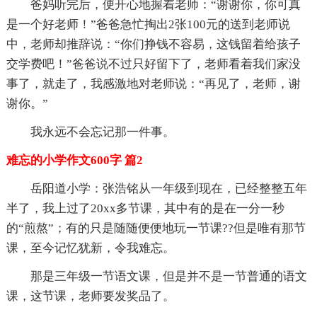
爸妈听完后，便开心地握着老师：“谢谢你，你可真
是一个好老师！”爸爸急忙掏出2张100元的送到老师说
中，老师却推辞说：“你们挣钱不容易，这钱留着给孩子
交学费吧！”爸爸说不过只好留下了，老师看着我们家没
事了，就走了，我感激地对老师说：“再见了，老师，谢
谢你。”
我永远不会忘记那一件事。
难忘的小学作文600字 篇2
岳阳道小学：张浩铭从一年级到现在，已经整整五年
半了，我上过了20xx多节课，其中有的是在一分一秒
的“煎熬”；有的只是随随便便地玩一节课??但是唯有那节
课，至今记忆犹新，令我难忘。
那是三年级一节语文课，但是并不是一节普通的语文
课，这节课，老师要发奖品了。