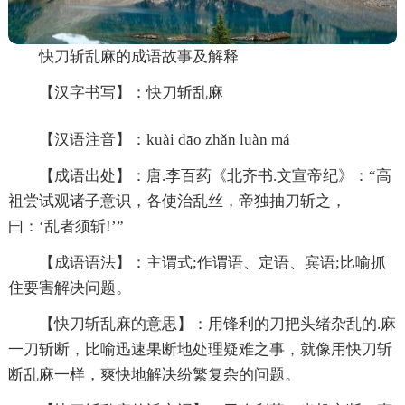
快刀斩乱麻的成语故事及解释
【汉字书写】：快刀斩乱麻
【汉语注音】：kuài dāo zhǎn luàn má
【成语出处】：唐.李百药《北齐书.文宣帝纪》：“高
祖尝试观诸子意识，各使治乱丝，帝独抽刀斩之，
曰：‘乱者须斩!’”
【成语语法】：主谓式;作谓语、定语、宾语;比喻抓
住要害解决问题。
【快刀斩乱麻的意思】：用锋利的刀把头绪杂乱的.麻
一刀斩断，比喻迅速果断地处理疑难之事，就像用快刀斩
断乱麻一样，爽快地解决纷繁复杂的问题。