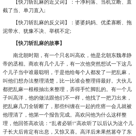
【快刀斩乱麻的近义词】：干净利落、当机立断、直
截了当、单刀直入;
【快刀斩乱麻的反义词】：婆婆妈妈、优柔寡断、拖
泥带水、犹豫不决、举棋不定;
【快刀斩乱麻的故事】
南北朝时期，有一个只名叫高欢，他是北朝东魏孝静
帝的丞相。商欢有几个儿子，有一次他突然想试一下这几
个儿子当中谁最聪明，于是他给每个人都发了一把乱麻，
叫他们想办法整理清楚，比一比谁会整理得最好。大伙儿
都把乱麻一根根抽出来整理，弄得手忙脚乱的。有一个儿
子叫高洋，他的做法跟他们不一样，他找了一把刀出来，
把乱麻几刀全斩断了，那些纠缠在一起的疙瘩一会儿就被
他理清了，他第一个报告完成。高欢问他为什么这样整
理，他回答高欢说：“乱者必斩!”高欢听了以后认为这个儿
子长大后肯定有出息，又惊又喜。高洋后来果然篡夺了东