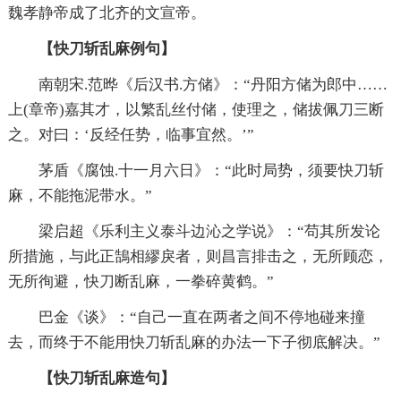
魏孝静帝成了北齐的文宣帝。
【快刀斩乱麻例句】
南朝宋.范晔《后汉书.方储》：“丹阳方储为郎中……
上(章帝)嘉其才，以繁乱丝付储，使理之，储拔佩刀三断
之。对曰：‘反经任势，临事宜然。’”
茅盾《腐蚀.十一月六日》：“此时局势，须要快刀斩
麻，不能拖泥带水。”
梁启超《乐利主义泰斗边沁之学说》：“苟其所发论
所措施，与此正鵠相繆戾者，则昌言排击之，无所顾恋，
无所徇避，快刀断乱麻，一拳碎黄鹤。”
巴金《谈》：“自己一直在两者之间不停地碰来撞
去，而终于不能用快刀斩乱麻的办法一下子彻底解决。”
【快刀斩乱麻造句】