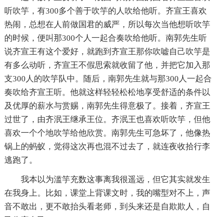
听吹竽，有300多个善于吹竽的人吹给他听。齐宣王喜欢
热闹，总想在人前做国君的威严，所以每次当他想听吹竽
的时候，便叫那300个人一起合奏吹给他听。南郭先生听
说齐宣王有这个爱好，就跑到齐宣王那你吹嘘自己吹竽是
有多么动听，齐宣王不假思索就收留了他，并把它加入那
支300人的吹竽队中。随后，南郭先生就与那300人一起合
奏吹给齐宣王听。他就这样轻轻松松地享受舒适的条件以
及优厚的薪水与赏赐，南郭先生得意极了。接着，齐宣王
过世了，由齐泯王继承王位。齐泯王也喜欢听吹竽，但他
喜欢一个个地吹竽给他欣赏。南郭先生可急坏了，他像热
锅上的蚂蚁，觉得这次再也混不过去了，就连夜收拾行李
逃跑了。
我本以为滥竽充数这事离我很遥远，但它其实就发生
在我身上。比如，课堂上背课文时，我的嘴型对不上，声
音不敢出，更不敢抬头看老师，到头来还是自欺欺人，自