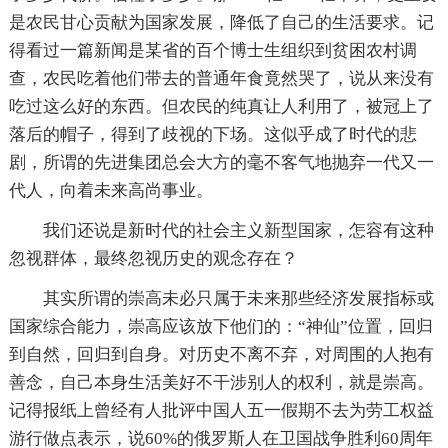
是农民甘心贡献为国家发展，降低了自己的生活要求。记
得看过一篇新闻是某省的百个博士生组织到贫困农村调
查，农民吃着他们带去的普通年食竟然哭了，说从来没有
吃过这么好的东西。但农民的纯真让人利用了，被冠上了
落后的帽子，得到了歧视的下场。这似乎成了时代的悲
剧，所谓的先进集团总会大方的毫不客气地抛弃一代又一
代人，向着未来高尚事业。
我们还说是新时代的社会主义新型国家，怎容有这种
忽视群体，最终忽视历史的观念存在？
其实所谓的崇高未必只属于未来那些经济发展指标或
国家综合能力，崇高应该放下他们的：“神仙”位置，回归
到自然，回归到自身。对历史不离不弃，对周围的人抱有
善念，自己本身生活美好不干涉别人的权利，就是崇高。
记得报纸上曾经有人批评中国人五一假期不去为劳工权益
游行做点表示，说60%的俄罗斯人在卫国战争胜利60周年