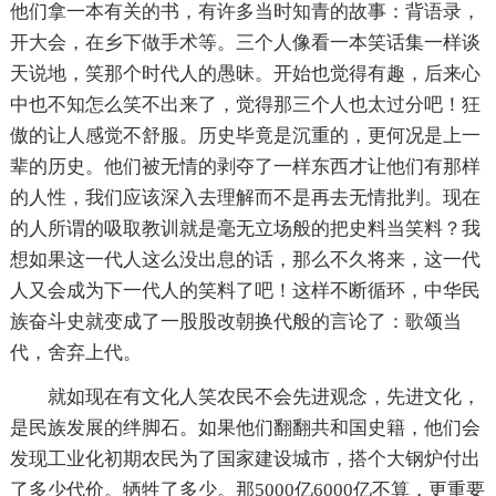
他们拿一本有关的书，有许多当时知青的故事：背语录，
开大会，在乡下做手术等。三个人像看一本笑话集一样谈
天说地，笑那个时代人的愚昧。开始也觉得有趣，后来心
中也不知怎么笑不出来了，觉得那三个人也太过分吧！狂
傲的让人感觉不舒服。历史毕竟是沉重的，更何况是上一
辈的历史。他们被无情的剥夺了一样东西才让他们有那样
的人性，我们应该深入去理解而不是再去无情批判。现在
的人所谓的吸取教训就是毫无立场般的把史料当笑料？我
想如果这一代人这么没出息的话，那么不久将来，这一代
人又会成为下一代人的笑料了吧！这样不断循环，中华民
族奋斗史就变成了一股股改朝换代般的言论了：歌颂当
代，舍弃上代。
就如现在有文化人笑农民不会先进观念，先进文化，
是民族发展的绊脚石。如果他们翻翻共和国史籍，他们会
发现工业化初期农民为了国家建设城市，搭个大钢炉付出
了多少代价。牺牲了多少。那5000亿6000亿不算，更重要