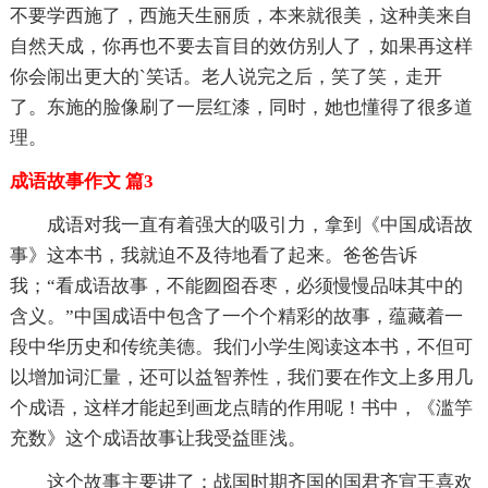
不要学西施了，西施天生丽质，本来就很美，这种美来自
自然天成，你再也不要去盲目的效仿别人了，如果再这样
你会闹出更大的`笑话。老人说完之后，笑了笑，走开
了。东施的脸像刷了一层红漆，同时，她也懂得了很多道
理。
成语故事作文 篇3
成语对我一直有着强大的吸引力，拿到《中国成语故
事》这本书，我就迫不及待地看了起来。爸爸告诉
我；“看成语故事，不能囫囵吞枣，必须慢慢品味其中的
含义。”中国成语中包含了一个个精彩的故事，蕴藏着一
段中华历史和传统美德。我们小学生阅读这本书，不但可
以增加词汇量，还可以益智养性，我们要在作文上多用几
个成语，这样才能起到画龙点睛的作用呢！书中，《滥竽
充数》这个成语故事让我受益匪浅。
这个故事主要讲了：战国时期齐国的国君齐宣王喜欢