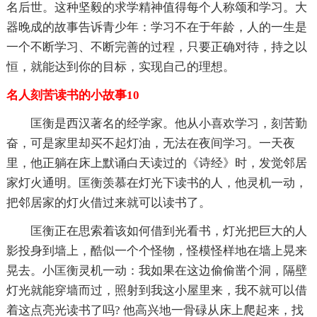
名后世。这种坚毅的求学精神值得每个人称颂和学习。大
器晚成的故事告诉青少年：学习不在于年龄，人的一生是
一个不断学习、不断完善的过程，只要正确对待，持之以
恒，就能达到你的目标，实现自己的理想。
名人刻苦读书的小故事10
匡衡是西汉著名的经学家。他从小喜欢学习，刻苦勤
奋，可是家里却买不起灯油，无法在夜间学习。一天夜
里，他正躺在床上默诵白天读过的《诗经》时，发觉邻居
家灯火通明。匡衡羡慕在灯光下读书的人，他灵机一动，
把邻居家的灯火借过来就可以读书了。
匡衡正在思索着该如何借到光看书，灯光把巨大的人
影投身到墙上，酷似一个个怪物，怪模怪样地在墙上晃来
晃去。小匡衡灵机一动：我如果在这边偷偷凿个洞，隔壁
灯光就能穿墙而过，照射到我这小屋里来，我不就可以借
着这点亮光读书了吗? 他高兴地一骨碌从床上爬起来，找