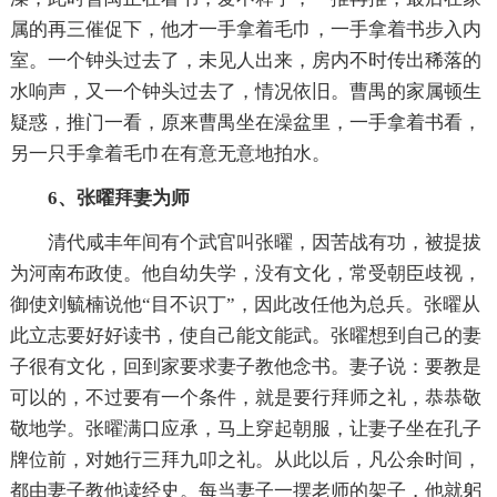
属的再三催促下，他才一手拿着毛巾，一手拿着书步入内
室。一个钟头过去了，未见人出来，房内不时传出稀落的
水响声，又一个钟头过去了，情况依旧。曹禺的家属顿生
疑惑，推门一看，原来曹禺坐在澡盆里，一手拿着书看，
另一只手拿着毛巾在有意无意地拍水。
6、张曜拜妻为师
清代咸丰年间有个武官叫张曜，因苦战有功，被提拔
为河南布政使。他自幼失学，没有文化，常受朝臣歧视，
御使刘毓楠说他“目不识丁”，因此改任他为总兵。张曜从
此立志要好好读书，使自己能文能武。张曜想到自己的妻
子很有文化，回到家要求妻子教他念书。妻子说：要教是
可以的，不过要有一个条件，就是要行拜师之礼，恭恭敬
敬地学。张曜满口应承，马上穿起朝服，让妻子坐在孔子
牌位前，对她行三拜九叩之礼。从此以后，凡公余时间，
都由妻子教他读经史。每当妻子一摆老师的架子，他就躬