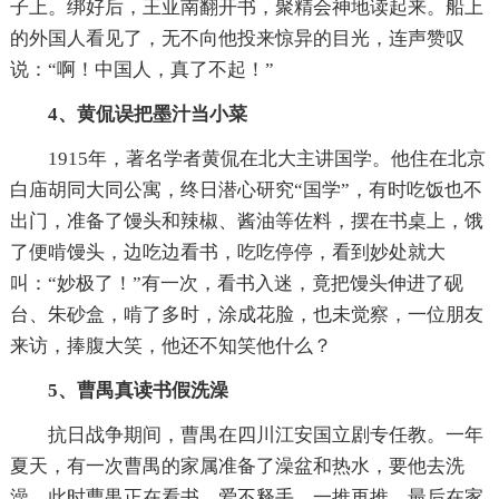
子上。绑好后，王亚南翻开书，聚精会神地读起来。船上
的外国人看见了，无不向他投来惊异的目光，连声赞叹
说：“啊！中国人，真了不起！”
4、黄侃误把墨汁当小菜
1915年，著名学者黄侃在北大主讲国学。他住在北京
白庙胡同大同公寓，终日潜心研究“国学”，有时吃饭也不
出门，准备了馒头和辣椒、酱油等佐料，摆在书桌上，饿
了便啃馒头，边吃边看书，吃吃停停，看到妙处就大
叫：“妙极了！”有一次，看书入迷，竟把馒头伸进了砚
台、朱砂盒，啃了多时，涂成花脸，也未觉察，一位朋友
来访，捧腹大笑，他还不知笑他什么？
5、曹禺真读书假洗澡
抗日战争期间，曹禺在四川江安国立剧专任教。一年
夏天，有一次曹禺的家属准备了澡盆和热水，要他去洗
澡，此时曹禺正在看书，爱不释手，一推再推，最后在家