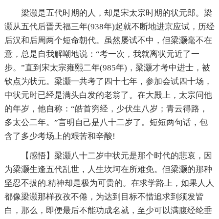
梁灏是五代时期的人，却是宋太宗时期的状元郎。梁
灏从五代后晋天福三年(938年)起就不断地进京应试，历经
后汉和后周两个短命朝代。虽然屡试不中，但梁灏毫不在
意，总是自我解嘲地说：“考一次，我就离状元近了一
步。”直到宋太宗雍熙二年(985年)，梁灏才考中进士，被
钦点为状元。梁灏一共考了四十七年，参加会试四十场，
中状元时已经是满头白发的老翁了。在大殿上，太宗问他
的年岁，他自称：“皓首穷经，少伏生八岁；青云得路，
多太公二年。”言明自己是八十二岁了。短短两句话，包
含了多少考场上的艰苦和辛酸!
【感悟】梁灏八十二岁中状元是那个时代的悲哀，因
为梁灏生逢五代乱世，人生坎坷在所难免。但梁灏的那种
坚忍不拔的.精神却是极为可贵的。在求学路上，如果人人
都像梁灏那样孜孜不倦，为达到目标不惜追求到须发皆
白，那么，即便最后不能功成名就，至少可以满腹经纶垂