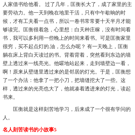
人家借书给他看。 过了几年，匡衡长大了，成了家里的主
要劳动力。他一天到晚在地里干活，只有中午歇晌的时
候，才有工夫看一点书，所以一卷书常常要十天半月才能
够读完。匡衡很着急，心里想：白天种庄稼，没有时间看
书，我可以多利用一些晚上的时间来看书。可是匡衡家里
很穷，买不起点灯的.油，怎么办呢？ 有一天晚上，匡衡
躺在床上背白天读过的书。背着背着，突然看到东边的墙
壁上透过来一线亮光。他嚯地站起来，走到墙壁边一看，
啊！原来从壁缝里透过来的是邻居的灯光。于是，匡衡想
了一个办法：他拿了一把小刀，把墙缝挖大了一些。这
样，透过来的光亮也大了，他就凑着透进来的灯光，读起
书来。
匡衡就是这样刻苦地学习，后来成了一个很有学问的
人。
名人刻苦读书的小故事5