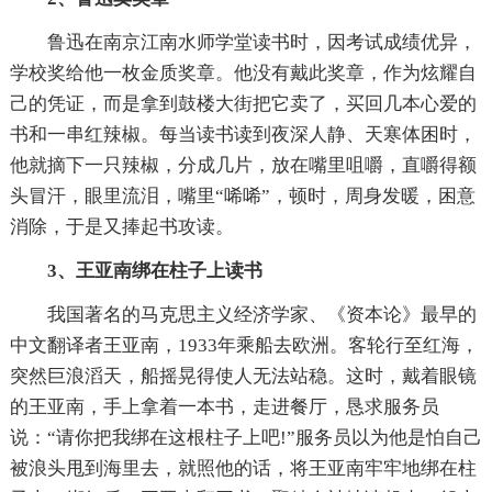
鲁迅在南京江南水师学堂读书时，因考试成绩优异，
学校奖给他一枚金质奖章。他没有戴此奖章，作为炫耀自
己的凭证，而是拿到鼓楼大街把它卖了，买回几本心爱的
书和一串红辣椒。每当读书读到夜深人静、天寒体困时，
他就摘下一只辣椒，分成几片，放在嘴里咀嚼，直嚼得额
头冒汗，眼里流泪，嘴里“唏唏”，顿时，周身发暖，困意
消除，于是又捧起书攻读。
3、王亚南绑在柱子上读书
我国著名的马克思主义经济学家、《资本论》最早的
中文翻译者王亚南，1933年乘船去欧洲。客轮行至红海，
突然巨浪滔天，船摇晃得使人无法站稳。这时，戴着眼镜
的王亚南，手上拿着一本书，走进餐厅，恳求服务员
说：“请你把我绑在这根柱子上吧!”服务员以为他是怕自己
被浪头甩到海里去，就照他的话，将王亚南牢牢地绑在柱