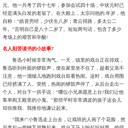
元。他一共考了四十七年，参加会试四十场，中状元时已
经是满头白发的老翁了。在大殿上，太宗问他的.年岁，他
自称：“皓首穷经，少伏生八岁；青云得路，多太公二
年。”言明自己是八十二岁了。短短两句话，包含了多少
考场上的艰苦和辛酸!
名人刻苦读书的小故事7
鲁迅小时候非常淘气。一天，镇里的戏台正在排戏，
鲁迅听到外面的锣鼓声，便在家里坐不住了，趁着父亲不
注意，他一溜烟儿地跑到戏台前看热闹。这时，戏台周围
已经挤满了人。突然，热闹的锣鼓声停了，从后台走出一
个人，对台下一拱手说：“哪位小兄弟愿意上台?我们让他
客串阎王殿里的小鬼。”那些平时非常调皮的孩子这会儿
却你推我、我推你地谦让起来。
“我来!”小鲁迅走上台去，让戏班的人画了个花脸，然
后拿起一把钢叉就舞起来，戏台下马上响起叫好声。他得