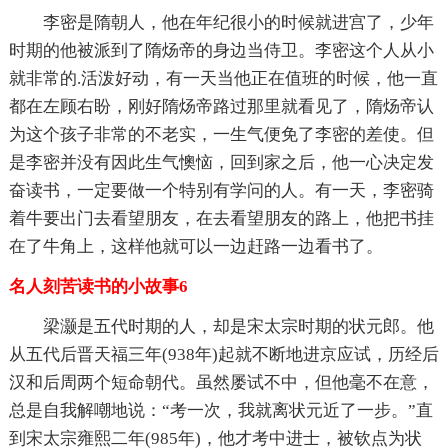
李密是隋朝人，他在年纪很小的时候就进宫了，少年
时期的他被派到了隋炀帝的身边当侍卫。李密这个人从小
就非常的.活泼好动，有一天当他正在值班的时候，他一直
都在左顾右盼，刚好隋炀帝路过那里就看见了，隋炀帝认
为这个孩子非常的不老实，一生气便免了李密的差使。但
是李密并没有因此生气懊恼，回到家之后，他一心决定发
奋读书，一定要做一个特别有学问的人。有一天，李密骑
着牛要出门去看望朋友，在去看望朋友的路上，他把书挂
在了牛角上，这样他就可以一边赶路一边看书了。
名人刻苦读书的小故事6
梁灏是五代时期的人，却是宋太宗时期的状元郎。他
从五代后晋天福三年(938年)起就不断地进京应试，历经后
汉和后周两个短命朝代。虽然屡试不中，但他毫不在意，
总是自我解嘲地说：“考一次，我就离状元近了一步。”直
到宋太宗雍熙二年(985年)，他才考中进士，被钦点为状