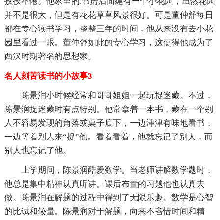
孜孜不倦。他家里的.书房后面建有一个小花园，虽然花园
并不是很大，但是有花花草草风景很好。可是董仲舒每日
都在专心读书学习，整整三年的时间，他从来没有去小花
园里看过一眼。董仲舒如此的专心学习，这使得他成为了
西汉时期著名的思想家。
名人刻苦读书的小故事3
陈景润小时候经常和哥哥姐姐一起玩捉迷藏。不过，
陈景润捉迷藏时有点特别。他常拿着一本书，藏在一个别
人不容易发现的角落或桌子底下，一边津津有味地看书，
一边等着别人来“捉”他。看着看着，他就忘记了别人，而
别人也忘记了他。
上学期间，陈景润酷爱数学。当老师讲解数学题时，
他总是集中精神认真听讲。课后布置的习题他也认真去
做。陈景润在解题的过程中得到了无限乐趣。数学是心智
的比试和较量。陈景润对于解题，向来不吝惜时间和精