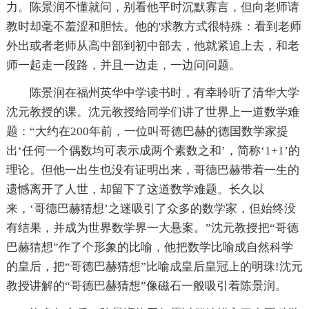
力。陈景润不懂就问，别看他平时沉默寡言，但向老师请
教时却毫不羞涩和胆怯。他的'求教方式很特殊：看到老师
外出或者老师从高中部到初中部去，他就紧追上去，和老
师一起走一段路，并且一边走，一边问问题。
陈景润在福州英华中学读书时，有幸聆听了清华大学
沈元教授的课。沈元教授给同学们讲了世界上一道数学难
题：“大约在200年前，一位叫哥德巴赫的德国数学家提
出‘任何一个偶数均可表示成两个素数之和’，简称‘1+1’的
理论。但他一出生也没有证明出来，哥德巴赫带着一生的
遗憾离开了人世，却留下了这道数学难题。长久以
来，‘哥德巴赫猜想’之迷吸引了众多的数学家，但始终没
有结果，并成为世界数学界一大悬案。”沈元教授把“哥德
巴赫猜想”作了个形象的比喻，他把数学比喻成自然科学
的皇后，把“哥德巴赫猜想”比喻成皇后皇冠上的明珠!沈元
教授讲解的“哥德巴赫猜想”像磁石一般吸引着陈景润。