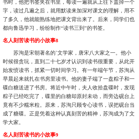
书时，他把书签夹在书里，每读一遍就从上往下盖掉一个
字，读过几遍之后，就用默读来加深对课文的理解，用不
了多久，他就能熟练地把课文背出来了。后来，同学们也
都向鲁迅学习，纷纷制作“读书三到”的书签。
名人刻苦读书的小故事8
苏洵是宋朝著名的`文学家，唐宋八大家之一。他小
时候很贪玩，直到二十七岁才认识到读书很重要，从此开
始发愤读书，抓紧一切时间学习。有一年端午节，苏洵从
早晨起来就扎在书房里读书。他的妻子端了一盘粽子和一
碟白糖送进了书房。将近中午时，夫人收拾盘碟时，发现
粽子已经吃完了，碟里的白糖却原封未动，而旁边砚台上
竟有不少糯米粒。原来，苏洵只顾专心读书，误把砚台当
成了糖碟。正是凭着这种认真刻苦的精神，苏洵成为了文
学大家。
名人刻苦读书的小故事9