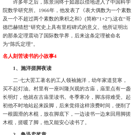
许多年之后，陈景润终于如愿以偿地进入了中国科学
院数学研究所。1966年，他发表了《表大偶数为一个素数
及一个不超过两个素数的乘积之和》(简称“1+2”),这在“哥
德巴赫猜想”研究史上具有里程碑式的意义。他所证明出
的那条定理震动了国际数学界，后来这条定理被命名
为“陈氏定理”。
名人刻苦读书的小故事4
1、施洋搓脚夜读
二·七大罢工著名的工人领袖施洋，幼年家道贫寒，
买不起灯油。村里有一座叫隆兴观的古庙，庙里点有一盏
长明灯，他就在古庙里读书。冬季寒冷，脚冻得难受。起
初他不时地站起来跺脚，后来觉得这样浪费时间，便削了
一根圆滑的木棍，放在脚底下，一边读书一边来回用脚搓
木棍，搓暖了脚，他又能安心读书了。
2、鲁迅卖奖章