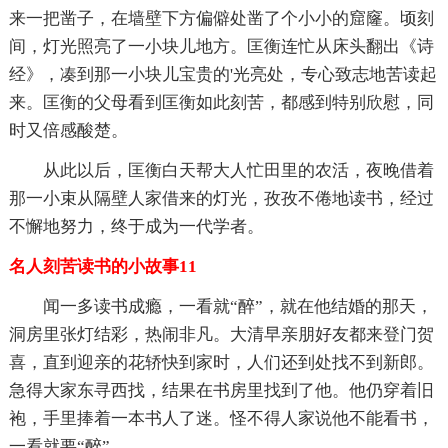
来一把凿子，在墙壁下方偏僻处凿了个小小的窟窿。顷刻
间，灯光照亮了一小块儿地方。匡衡连忙从床头翻出《诗
经》，凑到那一小块儿宝贵的'光亮处，专心致志地苦读起
来。匡衡的父母看到匡衡如此刻苦，都感到特别欣慰，同
时又倍感酸楚。
从此以后，匡衡白天帮大人忙田里的农活，夜晚借着
那一小束从隔壁人家借来的灯光，孜孜不倦地读书，经过
不懈地努力，终于成为一代学者。
名人刻苦读书的小故事11
闻一多读书成瘾，一看就“醉”，就在他结婚的那天，
洞房里张灯结彩，热闹非凡。大清早亲朋好友都来登门贺
喜，直到迎亲的花轿快到家时，人们还到处找不到新郎。
急得大家东寻西找，结果在书房里找到了他。他仍穿着旧
袍，手里捧着一本书人了迷。怪不得人家说他不能看书，
一看就要“醉”。