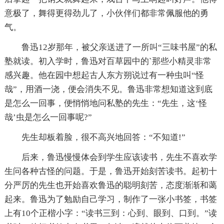
意极了，舞得更得劲儿了，小伙伴们都非常佩服他的勇
气。
鲁迅12岁那年，被父亲送进了一所叫“三味书屋”的私
塾就读。初入学时，鲁迅对百草园中的`那些小精灵非常
感兴趣。他在园中想起古人东方朔说过有一种虫叫“怪
哉”，用酒一浇，便会消失不见。鲁迅非常想知道这到底
是怎么一回事，便悄悄地问私塾的先生：“先生，这‘怪
哉’虫是怎么一回事呢?”
先生却板着脸，很不高兴地回答：“不知道!”
后来，鲁迅慢慢体会到学生应该读书，先生不喜欢学
生问各种古怪的问题。于是，鲁迅开始刻苦读书。起初十
分严厉的先生也开始喜欢鲁迅的聪明刻苦，态度渐渐和蔼
起来。鲁迅为了勉励自己学习，制作了一张小书签，书签
上有10个正楷小字：“读书三到：心到、眼到、口到。”读