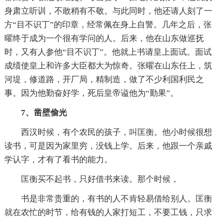
身肃立听训，不敢稍有不敬。与此同时，他还请人刻了一
方“目不识丁”的印章，经常佩在身上自警。几年之后，张
曜终于成为一个很有学问的人。后来，他在山东做巡抚
时，又有人参他“目不识丁”。他就上书请皇上面试。面试
成绩使皇上和许多大臣都大为惊奇。张曜在山东任上，筑
河堤，修道路，开厂局，精制造，做了不少利国利民之
事。因为他勤奋好学，死后皇帝谥他为“勤果”。
7、凿壁偷光
西汉时候，有个农民的孩子，叫匡衡。他小时候很想
读书，可是因为家里穷，没钱上学。后来，他跟一个亲戚
学认字，才有了看书的能力。
匡衡买不起书，只好借书来读。那个时候，
书是非常贵重的，有书的人不肯轻易借给别人。匡衡
就在农忙的时节，给有钱的人家打短工，不要工钱，只求