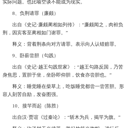
实际问题。也比喻空谈不能成为现实。
8、负荆请罪（廉颇）
出自《史记·廉颇蔺相如列传》：“廉颇闻之，肉袒负
荆，因宾客至蔺相如门谢罪。”
释义：背着荆条向对方请罪。表示向人认错赔罪。
9、卧薪尝胆（勾践）
出自《史记·越王勾践世家》：“越王勾路反国，乃苦
身焦思，置胆于坐，坐卧即仰胆，饮食亦尝胆也。”
释义：睡觉睡在柴草上，吃饭睡觉都尝一尝苦胆。形
容人刻苦自励，发奋图强。
10、接竿而起（陈胜）
出自汉·贾谊《过秦论》：“斩木为兵，揭竿为旗。”