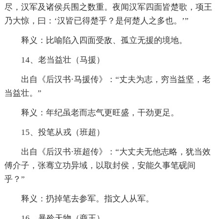
尽，汉军及诸侯兵围之数重。夜闻汉军四面皆楚歌，项王
乃大惊，曰：‘汉皆已得楚乎？是何楚人之多也。’”
释义：比喻陷入四面受敌、孤立无援的境地。
14、老当益壮（马援）
出自《后汉书·马援传》：“丈夫为志，穷当益坚，老
当益壮。”
释义：年纪虽老而志气更旺盛，干劲更足。
15、投笔从戎（班超）
出自《后汉书·班超传》：“大丈夫无他志略，犹当效
傅介子，张骞立功异域，以取封侯，安能久事笔砚间
乎？”
释义：扔掉笔去参军。指文人从军。
16、暴殄天物（商王）