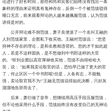
论进行了好长时间，那些和尚和宾客们始终没有找出一条
象样的理由来证明真有鬼神存在，反倒一个个被范缜驳得
哑口无言，前来观看辩论的人越来越佩服范缜，认为范缜
讲得是对的。
公开辩论难不倒范缜，萧子良便派了一个名叫王融的
人到范缜家里，企图私下收买他。王融对范缜说： "您坚
持神不存在的理论，是和名教相违背的。您的才干如此超
人，若是不这样固执，是不愁做到中书郎这样的大官
的。"听到企图以高官厚禄收买他，范缜不由得哈哈大
笑，说： "如果我卖论取官的话，恐怕早已做了更大的官
了，何止区区一个中书郎呢!但是，人各有志，不能勉
强，卖论取官我不为!"王融见范缜说得如此决断，只好灰
溜溜地告辞而去了。
后来，萧衍做了皇帝，想继续用高压手段压服范缜，
但不论他采用什么手段，范缜始终没有改变自己的无神论