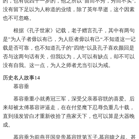
的，也有说四十一岁的，他之所以”苗而不秀，秀而不实“,
没有留下足以为人称道的业绩，除了英年早逝，这个因素
也不可忽略。
根据《孔子世家》记载，老子赠言孔子，其中有两句
是”为人子者毋以有己，为人臣者毋以有己“.不知道这一记
载是否可靠，也不知道孔子的”四绝“以及孔子喜欢颜回是
否与这两句话有关，但我以为，人可以有缺点，却不可以
没有自我。这一点，为人之师者尤当引以为戒。
历史名人故事14
慕容垂
慕容垂重小就勇冠三军，深受父亲慕容皝的喜爱。后
来却被太傅慕容评逼走，在在付坚麾下忍辱负重几十载，
直到须发皆白才重新收拾了燕家天下，也可以算是大器晚
成。
慕容垂为前燕开国皇帝慕容皝第五子,慕容暐之叔。甚