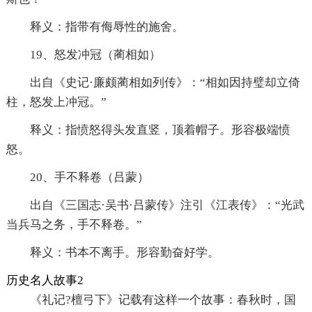
释义：指带有侮辱性的施舍。
19、怒发冲冠（蔺相如）
出自《史记·廉颇蔺相如列传》：“相如因持璧却立倚
柱，怒发上冲冠。”
释义：指愤怒得头发直竖，顶着帽子。形容极端愤
怒。
20、手不释卷（吕蒙）
出自《三国志·吴书·吕蒙传》注引《江表传》：“光武
当兵马之务，手不释卷。”
释义：书本不离手。形容勤奋好学。
历史名人故事2
《礼记?檀弓下》记载有这样一个故事：春秋时，国