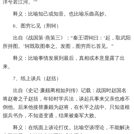
洋兮若江河。’”
释义：比喻知己或知音。也比喻乐曲高妙。
6、图穷匕见（荆轲）
出自《战国策·燕策三》：“秦王谓轲曰：‘起，取武阳
所持图。’轲既取图奉之。发图，图穷而匕首见。”
释义：比喻事情发展到最后，真相或本意显露了出
来。
7、纸上谈兵（赵括）
出自《史记·廉颇蔺相如列传》记载：战国时赵国名
将赵奢之子赵括，年轻时学兵法，谈起兵事来父亲也难不
倒他。后来他接替廉颇为赵将，在长平之战中。只知道根
据兵书办，不知道变通，结果被秦军大败。
释义：在纸面上谈论打仗。比喻空谈理论，不能解决