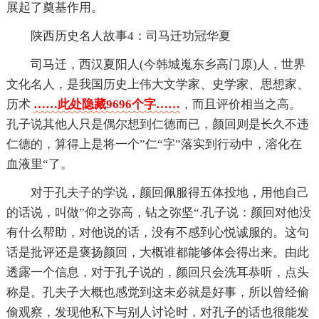
展起了奠基作用。
陕西历史名人故事4：司马迁功冠华夏
司马迁，西汉夏阳人(今韩城嵬东乡高门原)人，世界
文化名人，是我国历史上伟大文学家、史学家、思想家、
历术
……此处隐藏9696个字……
，而且评价相当之高。
孔子说其他人只是偶尔想到仁德而已，颜回则是长久不违
仁德的，算得上是将一个”仁“字”落实到行动中，溶化在
血液里“了。
对于孔夫子的学说，颜回佩服得五体投地，用他自己
的话说，叫做”仰之弥高，钻之弥坚“.孔子说：颜回对他没
有什么帮助，对他说的话，没有不感到心悦诚服的。这句
话是批评还是褒扬颜回，大概谁都能够体会得出来。由此
透露一个信息，对于孔子说的，颜回只会洗耳恭听，点头
称是。孔夫子大概也感觉到这未必就是好事，所以曾经偷
偷观察，发现他私下与别人讨论时，对孔子的话也很能发