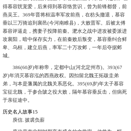
得慕容皝宠爱，后来得到慕容恪赏识，曾为前锋都督，前
燕吴王。369年晋将桓温率军攻前燕，在枋头撤退，慕容
垂以三万骑追到襄邑(今河南睢县)，大败晋军。后被太傅
慕容评逼走，携妻子投降前秦。淝水之战中进攻被委派进
攻襄阳，暗中保存实力，在前秦败后叛变，慕容垂纠合鲜
卑、乌桓，建立后燕，率军二十万攻邺，一年后夺据邺
城。
386(60岁)年称帝，定都中山(河北定州市)。393(67
岁)年消灭慕容泓的西燕政权。因扣留北魏王拓跋圭弟
弟，与本是藩属的北魏关系恶化。395(69岁)年太子慕容
宝征北魏，于参合陂之役大败，隔年慕容垂反击，但病死
于亲征途中。
历史名人故事15
庾信. 披裘负薪