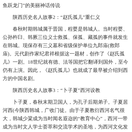
鱼跃龙门”的美丽神话传说
陕西历史名人故事2：“赵氏孤儿”重仁义
春秋时期韩城属于晋国，程婴是韩城人。当时程婴、
公孙杵臼、韩厥三位义士救孤、保孤、藏孤的事件就发生
在韩城。现保存有三义墓和省级保护单位九郎庙(救郎
庙)。元代剧作家纪君祥根据这一题材，创作了《赵氏孤
儿》一剧。18世纪就有德、法等国把它翻译到国外，至今
仍有上演。因此，《赵氏孤儿》也就成了最早被介绍到西
方的中国名剧。
陕西历史名人故事3：“卜子夏”西河设教
卜子夏，春秋末期卫国人，为孔子后期弟子。子夏居
河西(今陕西韩城，广收门徒。由于子夏教衍西河名气很
大，韩城少粱成为当时闻名遐迩的“教育中心”，西河一带
成为当时文人学士荟萃和交流学术的圣地，为西河文化发