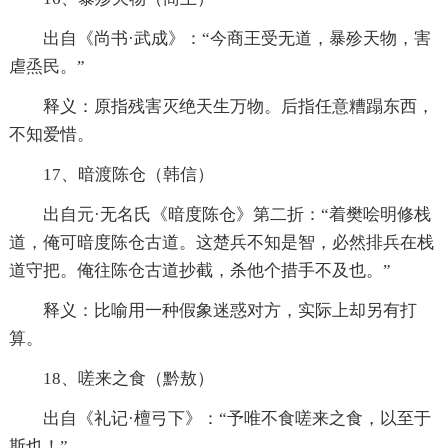
出自《尚书·武成》：“今商王受无道，暴殄天物，害
虐烝民。”
释义：原指残害灭绝天生万物。后指任意糟蹋东西，
不知爱惜。
17、暗渡陈仓（韩信）
出自元·无名氏《暗度陈仓》第二折：“着樊哙明修栈
道，俺可暗度陈仓古道。这楚兵不知是智，必然排兵在栈
道守把。俺往陈仓古道抄截，杀他个措手不及也。”
释义：比喻用一种假象迷惑对方，实际上却另有打
算。
18、嗟来之食（黔敖）
出自《礼记·檀弓下》：“予唯不食嗟来之食，以至于
斯也！”