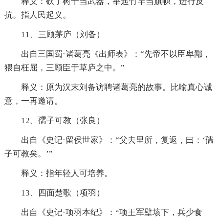
释义：砍了树干当武器，举起竹竿当旗帜，进行反
抗。指人民起义。
11、三顾茅庐（刘备）
出自三国蜀·诸葛亮《出师表》：“先帝不以臣卑鄙，
猥自枉屈，三顾臣于草庐之中。”
释义：原为汉末刘备访聘诸葛亮的故事。比喻真心诚
意，一再邀请。
12、孺子可教（张良）
出自《史记·留侯世家》：“父去里所，复返，曰：‘孺
子可教矣。’”
释义：指年轻人可培养。
13、四面楚歌（项羽）
出自《史记·项羽本纪》：“项王军壁垓下，兵少食