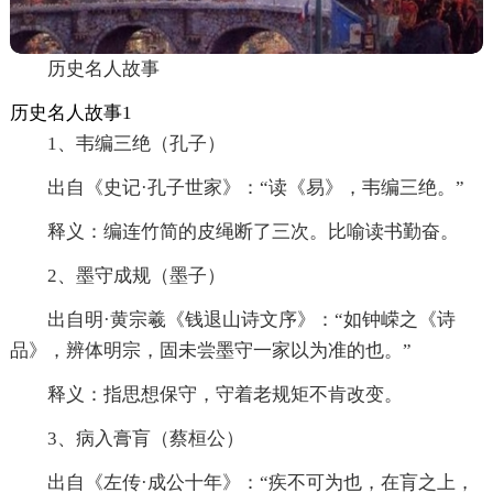
历史名人故事
历史名人故事1
1、韦编三绝（孔子）
出自《史记·孔子世家》：“读《易》，韦编三绝。”
释义：编连竹简的皮绳断了三次。比喻读书勤奋。
2、墨守成规（墨子）
出自明·黄宗羲《钱退山诗文序》：“如钟嵘之《诗
品》，辨体明宗，固未尝墨守一家以为准的也。”
释义：指思想保守，守着老规矩不肯改变。
3、病入膏肓（蔡桓公）
出自《左传·成公十年》：“疾不可为也，在肓之上，