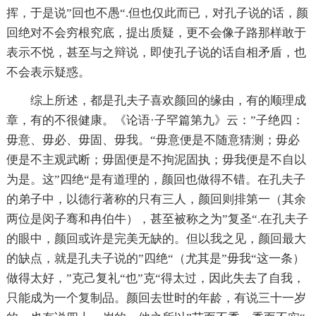
挥，于是说”回也不愚“.但也仅此而已，对孔子说的话，颜
回绝对不会穷根究底，提出质疑，更不会像子路那样敢于
表示不悦，甚至与之辩说，即使孔子说的话自相矛盾，也
不会表示疑惑。
综上所述，都是孔夫子喜欢颜回的缘由，有的顺理成
章，有的不很健康。《论语·子罕篇第九》云：”子绝四：
毋意、毋必、毋固、毋我。“毋意便是不随意猜测；毋必
便是不主观武断；毋固便是不拘泥固执；毋我便是不自以
为是。这”四绝“是有道理的，颜回也做得不错。在孔夫子
的弟子中，以德行著称的只有三人，颜回则排第一（其余
两位是闵子骞和冉伯牛），甚至被称之为”复圣“.在孔夫子
的眼中，颜回或许是完美无缺的。但以我之见，颜回最大
的缺点，就是孔夫子说的”四绝“（尤其是”毋我“这一条）
做得太好，”克己复礼“也”克“得太过，因此失去了自我，
只能成为一个复制品。颜回去世时的年龄，有说三十一岁