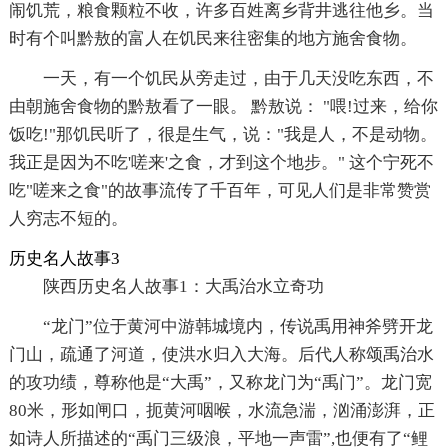
闹饥荒，粮食颗粒不收，许多百姓离乡背井逃往他乡。当
时有个叫黔敖的富人在饥民来往密集的地方施舍食物。
一天，有一个饥民从旁走过，由于几天没吃东西，不
由朝施舍食物的黔敖看了一眼。 黔敖说： "喂!过来，给你
饭吃!"那饥民听了，很是生气，说："我是人，不是动物。
我正是因为不吃'嗟来'之食，才到这个地步。" 这个宁死不
吃"嗟来之食"的故事流传了千百年，可见人们是非常赞赏
人穷志不短的。
历史名人故事3
陕西历史名人故事1：大禹治水立奇功
“龙门”位于黄河中游韩城境内，传说禹用神斧劈开龙
门山，疏通了河道，使洪水归入大海。后代人称颂禹治水
的攻功绩，尊称他是“大禹”，又称龙门为“禹门”。龙门宽
80米，形如闸口，扼黄河咽喉，水流急湍，汹涌澎湃，正
如诗人所描述的“禹门三级浪，平地一声雷”,也便有了“鲤