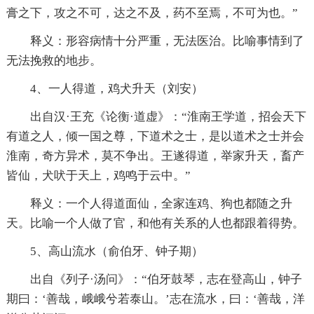
膏之下，攻之不可，达之不及，药不至焉，不可为也。”
释义：形容病情十分严重，无法医治。比喻事情到了
无法挽救的地步。
4、一人得道，鸡犬升天（刘安）
出自汉·王充《论衡·道虚》：“淮南王学道，招会天下
有道之人，倾一国之尊，下道术之士，是以道术之士并会
淮南，奇方异术，莫不争出。王遂得道，举家升天，畜产
皆仙，犬吠于天上，鸡鸣于云中。”
释义：一个人得道面仙，全家连鸡、狗也都随之升
天。比喻一个人做了官，和他有关系的人也都跟着得势。
5、高山流水（俞伯牙、钟子期）
出自《列子·汤问》：“伯牙鼓琴，志在登高山，钟子
期曰：‘善哉，峨峨兮若泰山。’志在流水，曰：‘善哉，洋