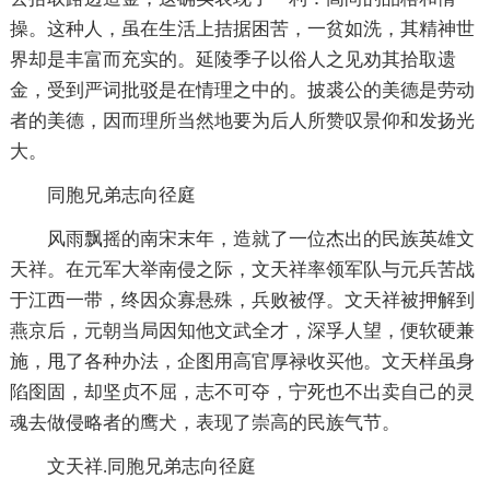
操。这种人，虽在生活上拮据困苦，一贫如洗，其精神世
界却是丰富而充实的。延陵季子以俗人之见劝其拾取遗
金，受到严词批驳是在情理之中的。披裘公的美德是劳动
者的美德，因而理所当然地要为后人所赞叹景仰和发扬光
大。
同胞兄弟志向径庭
风雨飘摇的南宋末年，造就了一位杰出的民族英雄文
天祥。在元军大举南侵之际，文天祥率领军队与元兵苦战
于江西一带，终因众寡悬殊，兵败被俘。文天祥被押解到
燕京后，元朝当局因知他文武全才，深孚人望，便软硬兼
施，甩了各种办法，企图用高官厚禄收买他。文天样虽身
陷囹固，却坚贞不屈，志不可夺，宁死也不出卖自己的灵
魂去做侵略者的鹰犬，表现了崇高的民族气节。
文天祥.同胞兄弟志向径庭