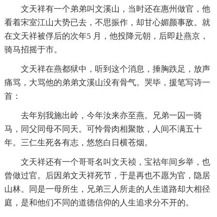
文天祥有一个弟弟叫文溪山，当时还在惠州做官，他
看着宋室江山大势已去，不思振作，却甘心媚颜事敌。就
在文天祥被俘后的次年5 月，他投降元朝，后即赴燕京，
骑马招摇于市。
文天祥在燕都狱中，听到这个消息，捶胸跌足，放声
痛骂，大骂他的弟弟文溪山没有骨气。哭毕，援笔写诗一
首：
去年别我施出岭，今年汝来亦至燕。兄弟一囚一骑
马，同父同母不同天。可怜骨肉相聚散，人间不满五十
年。三仁生死各有志，悠悠白日横苍烟。
文天祥还有一个哥哥名叫文天祯，宝祜年间乡举，也
曾做过官。后因弟文天祥死节，于是再也不愿为官，隐居
山林。同是一母所生，兄弟三人所走的人生道路却大相径
庭，是和他们不同的道德信仰的人生追求分不开的。