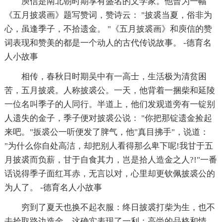
庾信是南北朝时期享有盛名的文学家。他曾为一幅
《五月披裘画》题写赞词，赞诗云： "披裘当夏，俗非为
心，虽逢季子，不拾遗金。 "《五月披裘画》和庾信的赞
词表现和赞美的都是一个动人的古代传说故事。 -德育名
人小故事
相传，春秋日时期吴中有一高士，生活极为清贫困
苦，五月披裘。人称披裘公。一天，他背着一捆柴和延陵
一位名叫季子的人同行。半道上，他们发观道旁有一锭别
人遗失的金子，季子便对披裘公说： "你把那锭遗金捡起
来吧。"扳裘公一听便发了脾气，他"真目拂手"，说道：
"为什么你自处高洁，却把别人看得那么卑下呢!我甘于五
月披裘而负薪，甘于自食其力，岂是拾人造金之人?!"一番
话说得季子面红耳赤，无言以对，心里却更钦佩披裘公的
为人了。 -德育名人小故事
穷到了夏天也换不起衣服：终日披裘打柴为生，也不
去拾取路边造金，这确实表现了一利：高尚的品格和情