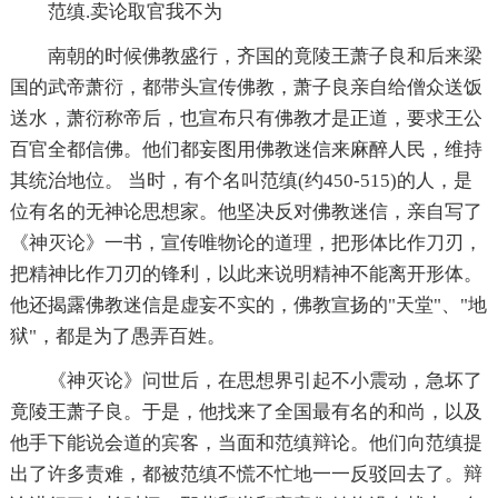
范缜.卖论取官我不为
南朝的时候佛教盛行，齐国的竟陵王萧子良和后来梁
国的武帝萧衍，都带头宣传佛教，萧子良亲自给僧众送饭
送水，萧衍称帝后，也宣布只有佛教才是正道，要求王公
百官全都信佛。他们都妄图用佛教迷信来麻醉人民，维持
其统治地位。 当时，有个名叫范缜(约450-515)的人，是
位有名的无神论思想家。他坚决反对佛教迷信，亲自写了
《神灭论》一书，宣传唯物论的道理，把形体比作刀刃，
把精神比作刀刃的锋利，以此来说明精神不能离开形体。
他还揭露佛教迷信是虚妄不实的，佛教宣扬的"天堂"、"地
狱"，都是为了愚弄百姓。
《神灭论》问世后，在思想界引起不小震动，急坏了
竟陵王萧子良。于是，他找来了全国最有名的和尚，以及
他手下能说会道的宾客，当面和范缜辩论。他们向范缜提
出了许多责难，都被范缜不慌不忙地一一反驳回去了。辩