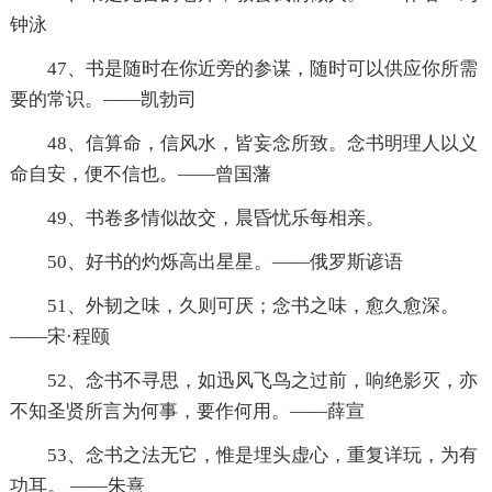
钟泳
47、书是随时在你近旁的参谋，随时可以供应你所需
要的常识。——凯勃司
48、信算命，信风水，皆妄念所致。念书明理人以义
命自安，便不信也。——曾国藩
49、书卷多情似故交，晨昏忧乐每相亲。
50、好书的灼烁高出星星。——俄罗斯谚语
51、外韧之味，久则可厌；念书之味，愈久愈深。
——宋·程颐
52、念书不寻思，如迅风飞鸟之过前，响绝影灭，亦
不知圣贤所言为何事，要作何用。——薛宣
53、念书之法无它，惟是埋头虚心，重复详玩，为有
功耳。 ——朱熹