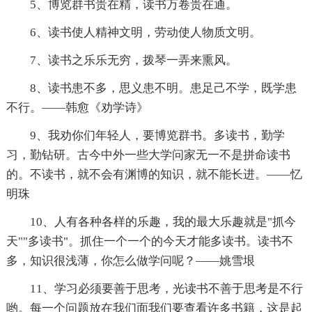
5、博览群书贵在精，读书万卷贵在通。
6、读书使人精神文明，劳动使人物质文明。
7、读书之乐乐无穷，拨琴一弄来熏风。
8、读书患不多，思义患不明。患足己不学，既学患
不行。——韩愈《劝学诗》
9、我劝你们年轻人，要博览群书。多读书，勤学
习，勤钻研。古今中外一些大学问家无一不是拼命读书
的。不读书，就不会有渊博的知识，就不能长进。——忆
明珠
10、人有各种各样的乐趣，我的最大乐趣就是"抓今
天""多读书"。抓住一个一个的今天才能多读书。读书不
多，知识很浅薄，你怎么做学问呢？——姚雪垠
11、学习必须要善于思考，光读书不善于思考是不行
哟。每一个问题放在我们面我们要查看许多书籍，这是起