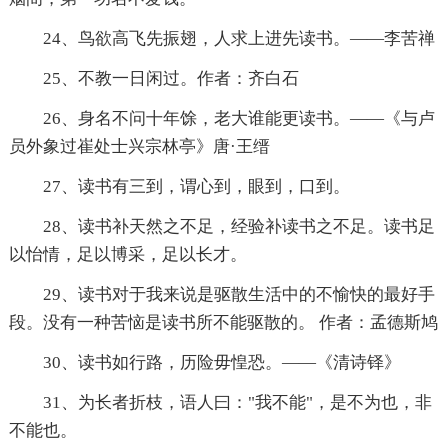
24、鸟欲高飞先振翅，人求上进先读书。——李苦禅
25、不教一日闲过。作者：齐白石
26、身名不问十年馀，老大谁能更读书。——《与卢
员外象过崔处士兴宗林亭》唐·王缙
27、读书有三到，谓心到，眼到，口到。
28、读书补天然之不足，经验补读书之不足。读书足
以怡情，足以博采，足以长才。
29、读书对于我来说是驱散生活中的不愉快的最好手
段。没有一种苦恼是读书所不能驱散的。 作者：孟德斯鸠
30、读书如行路，历险毋惶恐。——《清诗铎》
31、为长者折枝，语人曰："我不能"，是不为也，非
不能也。