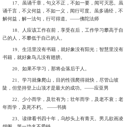
17、虽诵千章，句义不正，不如一要，闻可灭恶。虽
诵千言，不义何益，不如一义，闻行可度。虽多诵经，不
解何益，解一法句，行可得道。——佛陀法师
18、人应该工作在前，享受在后，工作学习攀高于自
己的人，不攀低于自己的人。
19、生活里没有书籍，就好象没有阳光；智慧里没有
书籍，就好象鸟儿没有翅膀。
20、如果不学习，那将会落后于人。
21、学习就像爬山，目的性强爬得就快，尽管山坡
陡，但坚持登上山顶才是最大的成功。——应亚男
22、少小而学，及壮有为；壮年而学，及老不衰；老
年而学，及死不朽。 ——书摘
23、读律看书四十年，乌纱头上有青天。男儿欲画凌
烟阁，第一功名不爱钱。