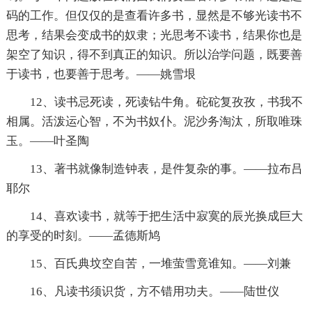
码的工作。但仅仅的是查看许多书，显然是不够光读书不
思考，结果会变成书的奴隶；光思考不读书，结果你也是
架空了知识，得不到真正的知识。所以治学问题，既要善
于读书，也要善于思考。——姚雪垠
12、读书忌死读，死读钻牛角。砣砣复孜孜，书我不
相属。活泼运心智，不为书奴仆。泥沙务淘汰，所取唯珠
玉。——叶圣陶
13、著书就像制造钟表，是件复杂的事。——拉布吕
耶尔
14、喜欢读书，就等于把生活中寂寞的辰光换成巨大
的享受的时刻。——孟德斯鸠
15、百氏典坟空自苦，一堆萤雪竟谁知。——刘兼
16、凡读书须识货，方不错用功夫。——陆世仪