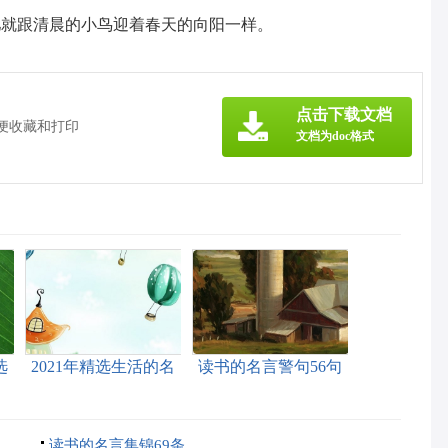
儿就跟清晨的小鸟迎着春天的向阳一样。
》
点击下载文档
方便收藏和打印
文档为doc格式
选
2021年精选生活的名
读书的名言警句56句
言汇编79句
读书的名言集锦69条