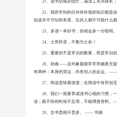
21、读书切戒在慌忙，涵泳工夫兴味长
22、我所学到的任何有价值的知识都是
知道并不可怕和有害。任何人都不可能什么都
23、多读一本好书，你就会多一分聪明
24、士而怀居，不敷为士矣！
25、重要的不是常识的数量，而是常识
26、劫难——这对象最能常常而确凿无
有两种：本身的背运，尚有别人的走运。—
27、阅读意味着借债；在阅读中有所创见
28、我们一面要养成读书心细的习惯，
读；眼不快则时候不足用，不能博搜资料。—
29、念书贵精不贵多。 —— 书摘