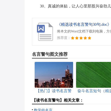
30、真诚的体贴，让人心里那股兴奋劲
《精选读书名言警句30句.doc
将本文的Word文档下载到电脑，
推荐度：
名言警句图文推荐
【热门】读书名言警
奋斗名言短句（精
句集锦79条
30句）
【读书名言警句】相关文章：
数学的名言