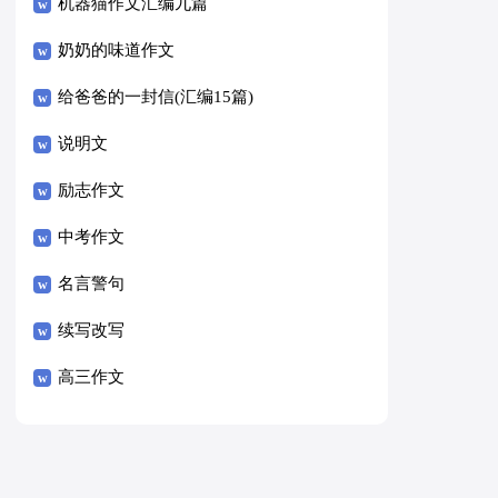
8篇）
机器猫作文汇编九篇
奶奶的味道作文
给爸爸的一封信(汇编15篇)
说明文
励志作文
中考作文
名言警句
续写改写
高三作文