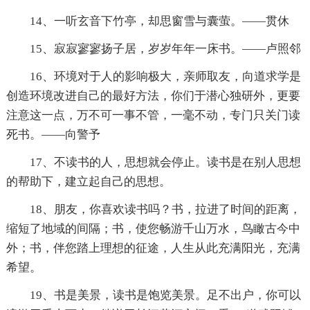
14、一听玄音下竹亭，却思窗雪与囊萤。——贯休
15、寂寂寥寥扬子居，岁岁年年一床书。——卢照邻
16、环境对于人的影响极大，亲师取友，向道求学是
创造环境改进自己的最好方法，你们于潜心独研外，更要
注意这一点，万不可一事不管，一毫不动，专门只关门读
死书。——向警予
17、不读书的人，思想就会停止。读书是在别人思想
的帮助下，建立起自己的思想。
18、朋友，你喜欢读书吗？书，拉进了时间的距离，
缩短了地域的间隔；书，使您畅游千山万水，鸟瞰古今中
外；书，伴您踏上理想的征途，人生从此充满阳光，充满
希望。
19、书是美景，读书是饱览美景。足不出户，你可以