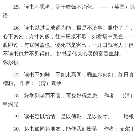
25、读书不思考，等于吃饭不消化。 ——（英国）谚
语
26、读书以过目成诵为能，最是不济事。眼中了了，
心下匆匆，方寸匆多，往来应接不暇，如看场中美色，一
眼即过，与我何益也。读死书是害己，一开口就害人；但
不读书也并不见得好。 好书是伟大心灵的富贵血脉。——
弥尔顿
27、读书不知味，不如束高阁；蠢鱼尔何如，终日食
糟粕。 作者：（清）袁牧
28、好学则老而不衰，可免好得之患。 作者：（清）
申涵光
29、读书足以怡情，足以傅彩，足以长才。——培根
30、坏书如同坏朋友，能使我们堕落。 作者：菲尔丁