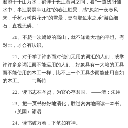
遍游于千山万水，徜详于长江黄河之间，看"一道残阳铺
水中，半江瑟瑟半江红"的春江胜景，感"忽如一夜春风
来，千树万树梨花开"的雪景，更有那鱼水之乐"游鱼细
石，直视无碍。"
20、不爬一次崎岖的高山，就不知道大地的平坦。有
对比，才会有认识。
21、对于学了许多而对他们无用的词汇的人们，或学
许许多多词汇而不能运用的人们，好象具有一大箱的工具
而不能使用的木工一样，比不上一个工具少而能使用自如
的木工。——韦斯特
22、读书志在圣贤，为官心存君国。 ——清：朱用
23、把一页书好好地消化，胜过匆匆地阅读一本书。
——（英国）谚语
24、读书破万卷，下笔如有神。