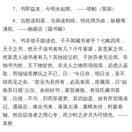
7、书即益友，今明永如斯。 ——塔帕（英国）
8、当怒读则喜，当病读则痊。恃此用为命，纵横堆
满前。——杨循吉《题书橱》
9、书非借不能读也。子不闻藏书者乎？七略四库，
天子之书，然天子读书者有几？汗牛塞屋，富贵家之书，
然富贵人读书者有几？其他祖父积、子孙弃者无论焉。非
独书为然，天下物皆然。非夫人之物而强假焉，必虑人逼
取，而惴惴焉摩玩之不已。日："今日存，明日去，吾不
得而见之矣。"若业为吾所有，必高束焉，庋藏焉，日"姑
俟异日观"云尔。余幼好书，家贫难致。有张氏藏书甚
富，往借，不与，归而形诸梦。其切如是。故有所览辄省
记。通籍后，俸去书来，落落大满，素蟑灰丝，时蒙卷
轴。然后叹借者之用心专，而少时之岁月为可惜也。——
袁枚