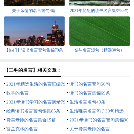
关于亲情的名言警句8篇
2021年简短的读书名言集锦55句
【热门】读书名言警句集锦79条
奋斗名言短句（精选30句）
【三毛的名言】相关文章：
2021年精选生活的名言汇编79
读书的名言警句56句
句
数学的名言
读书的名言集锦69条
2021年读书学习的名言摘录79
生活名言名句49条
句
经典读书名言警句锦集85条
生活唯美名言句子30句精选
赞美老师的名言集合15篇
2021年读书的名言警句集锦96
富兰克林的名言
句
关于赞美老师的名言