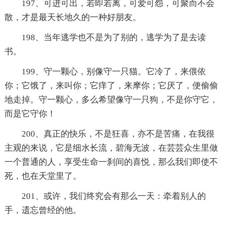
197、可进可出，若即若离，可爱可怨，可聚而不会
散，才是最天长地久的一种好朋友。
198、当年逃学也不是为了别的，逃学为了是去读
书。
199、守一颗心，别像守一只猫。它冷了，来偎依
你；它饿了，来叫你；它痒了，来摩你；它厌了，便偷偷
地走掉。守一颗心，多么希望像守一只狗，不是你守它，
而是它守你！
200、真正的快乐，不是狂喜，亦不是苦痛，在我很
主观的来说，它是细水长流，碧海无波，在芸芸众生里做
一个普通的人，享受生命一刹间的喜悦，那么我们即使不
死，也在天堂里了。
201、或许，我们终究会有那么一天：牵着别人的
手，遗忘曾经的他。