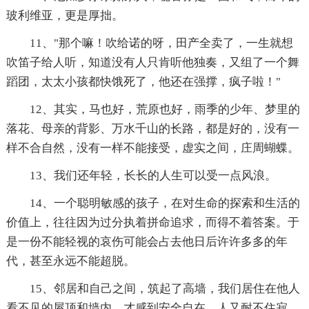
玻利维亚，更是厚拙。
11、"那个嘛！吹给诺的呀，田产全卖了，一生就想
吹笛子给人听，知道没有人只肯听他独奏，又组了一个舞
蹈团，太太小孩都快饿死了，他还在强撑，疯子啦！"
12、其实，马也好，荒原也好，雨季的少年、梦里的
落花、母亲的背影、万水千山的长路，都是好的，没有一
样不合自然，没有一样不能接受，虚实之间，庄周蝴蝶。
13、我们还年轻，长长的人生可以受一点风浪。
14、一个聪明敏感的孩子，在对生命的探索和生活的
价值上，往往因为过分执着拼命追求，而得不着答案。于
是一份不能轻视的哀伤可能会占去他日后许许多多的年
代，甚至永远不能超脱。
15、邻居和自己之间，筑起了高墙，我们居住在他人
看不见的屋顶和墙内，才感到安全自在。人又耐不住寂