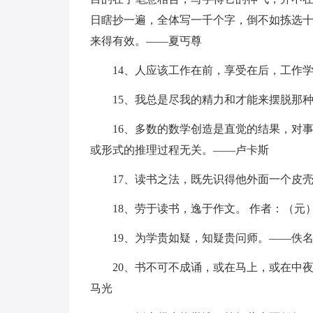
日瞎抄一遍，全体写一千个字，倒不如拣选
来得有效。——夏丐尊
14、人应该工作在前，享受在后，工作
15、我总是尽我的精力和才能来摆脱那
16、多数的数学创造是直觉的结果，对
或形式的推理过程无关。——卢卡斯
17、读书之法，既先识得他外面一个皮
18、劳于读书，逸于作文。 作者：（元
19、为学贵如疑，知疑贵问师。——佚
20、书不可不成诵，或在马上，或在中
马光