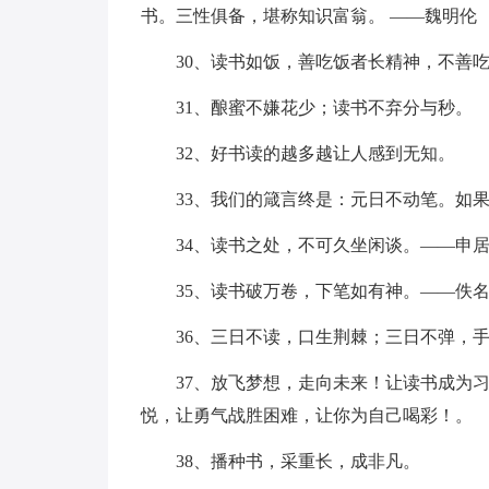
书。三性俱备，堪称知识富翁。 ——魏明伦
30、读书如饭，善吃饭者长精神，不善吃
31、酿蜜不嫌花少；读书不弃分与秒。
32、好书读的越多越让人感到无知。
33、我们的箴言终是：元日不动笔。如
34、读书之处，不可久坐闲谈。——申
35、读书破万卷，下笔如有神。——佚
36、三日不读，口生荆棘；三日不弹，
37、放飞梦想，走向未来！让读书成为
悦，让勇气战胜困难，让你为自己喝彩！。
38、播种书，采重长，成非凡。