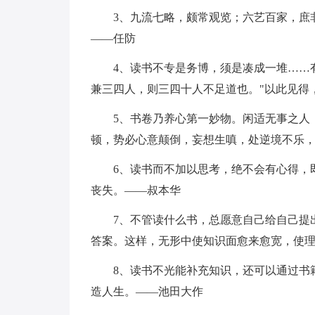
3、九流七略，颇常观览；六艺百家，庶
——任防
4、读书不专是务博，须是凑成一堆……
兼三四人，则三四十人不足道也。"以此见得
5、书卷乃养心第一妙物。闲适无事之人
顿，势必心意颠倒，妄想生嗔，处逆境不乐
6、读书而不加以思考，绝不会有心得，
丧失。——叔本华
7、不管读什么书，总愿意自己给自己提
答案。这样，无形中使知识面愈来愈宽，使
8、读书不光能补充知识，还可以通过书
造人生。——池田大作