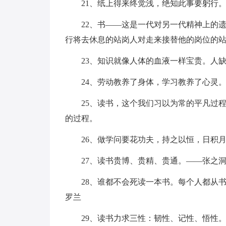
21、纸上得来终觉浅，绝知此事要躬行
22、书——这是一代对另一代精神上的
行将去休息的站岗人对走来接替他的岗位的
23、知识就像人体的血液一样宝贵。人
24、劳动教养了身体，学习教养了心灵。
25、读书，这个我们习以为常的平凡过
的过程。
26、做学问要花功夫，持之以恒，日积月
27、读书贵博、贵精、贵通。——张之
28、谁都不会死读一本书。每个人都从书
罗兰
29、读书力求三性：韧性、记性、悟性