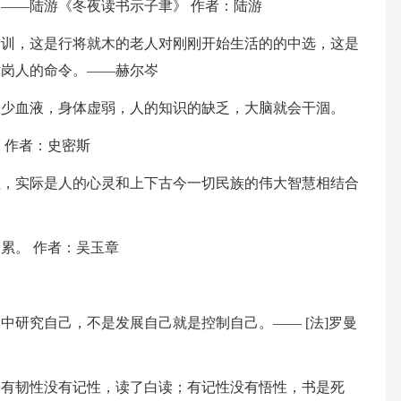
。——陆游《冬夜读书示子聿》 作者：陆游
遗训，这是行将就木的老人对刚刚开始生活的的中选，这是
站岗人的命令。——赫尔岑
缺少血液，身体虚弱，人的知识的缺乏，大脑就会干涸。
 作者：史密斯
程，实际是人的心灵和上下古今一切民族的伟大智慧相结合
累。 作者：吴玉章
洞
中研究自己，不是发展自己就是控制自己。—— [法]罗曼
。有韧性没有记性，读了白读；有记性没有悟性，书是死