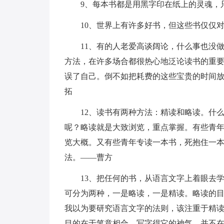
9、每本书都是用黑字印在纸上的灵魂，
10、世界上有许多好书，但这些书仅仅
11、有的人老爱高谈阔论，什么事也没
方法，在许多场合都很热心地泛论读书的重
误了自己。倒不如把耗费的这些宝贵的时间
拓
12、读书有两种方法：精读和略读。什
呢？略读就是大致浏览，重点掌握。有些青
览大概。又有些青年专读一本书，死抱住一
法。——曹方
13、把任何的书，从语言文字上着眼去
可分为两种，一是略读，一是精读。略读的
我以为要研究语言文字的法则，该注重于精
目的在于笔意相合，写字得它的神气，并不