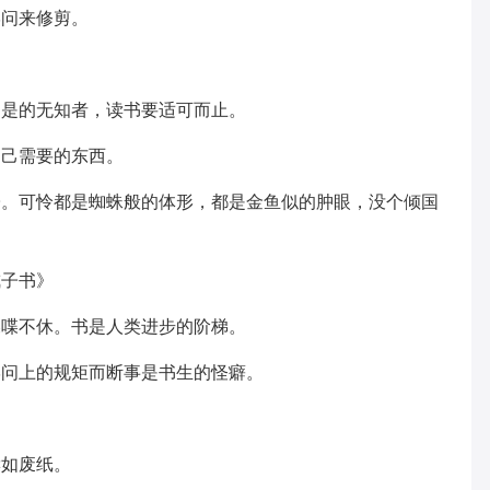
学问来修剪。
为是的无知者，读书要适可而止。
自己需要的东西。
子。可怜都是蜘蛛般的体形，都是金鱼似的肿眼，没个倾国
戒子书》
喋喋不休。书是人类进步的阶梯。
学问上的规矩而断事是书生的怪癖。
读如废纸。