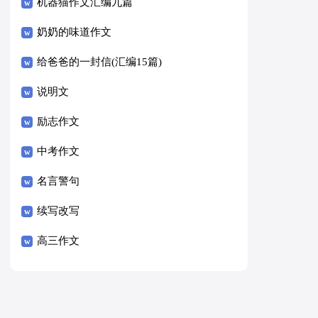
8篇）
机器猫作文汇编九篇
奶奶的味道作文
给爸爸的一封信(汇编15篇)
说明文
励志作文
中考作文
名言警句
续写改写
高三作文