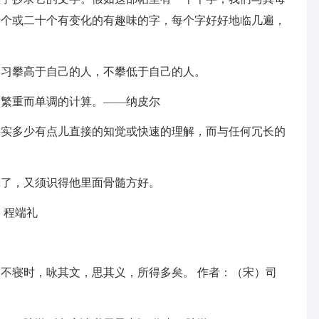
十个或二十个有变化的有趣味的字，每个字好好地临几遍，
学习攀高于自己的人，不攀低于自己的人。
种繁重而单调的计算。——纳皮尔
事实多少有点儿直接的知觉或快速的理解，而与任何冗长的
壳了，又须识得他里面骨髓方好。
）程端礼
名
夜不寝时，咏其文，思其义，所得多矣。 作者：（宋）司