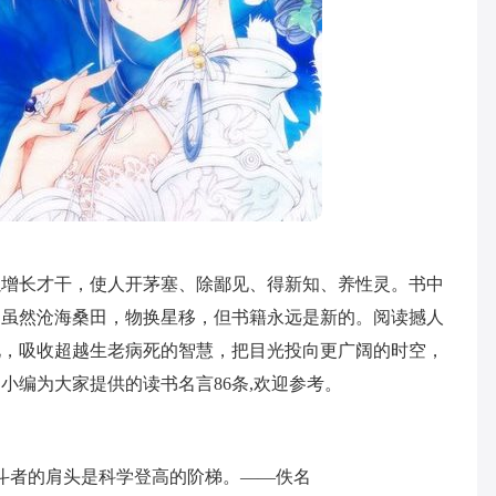
以增长才干，使人开茅塞、除鄙见、得新知、养性灵。书中
，虽然沧海桑田，物换星移，但书籍永远是新的。阅读撼人
化，吸收超越生老病死的智慧，把目光投向更广阔的时空，
小编为大家提供的读书名言86条,欢迎参考。
斗者的肩头是科学登高的阶梯。——佚名