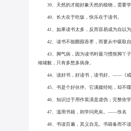
39、天然的才能好象天然的植物，需要
40、长大在于吃饭，快乐在于读书。
41、如果读书太多，反而容易成为自以
42、读书不能囫囵吞枣，而要从中吸取
43、脚气病，因为读书时最习惯抠脚丫
倾城貌，只有多愁多病身。
44、读好书，好读书，读书好。——《
45、书是个好伙伴。它满腹经纶，却不
46、知识过于用作装潢是虚伪；完整依
47、滥用书籍，则学问死矣。——佚名
48、书读百遍，其义自见。书籍备而不