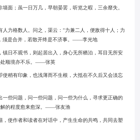
非墙面；虽一日万几，早朝晏罢，听览之暇，三余靡失。
有人力格数人。问之，渠云："力兼二人，便敌得十人；力
，须是合并，若散开终是不济事。——李光地
，镇日不观书，则起居出入，身心无所栖泊，耳目无所安
，处顺境亦不乐。——张英
即使稍有印象，也浅薄而不生根，大抵在不久后又会淡忘
出一些问题，问一些问题，问一些为什么，寻求更正确的
理解的程度愈来愈深。——张友渔
籍，使作者和读者在对话中，产生生命的共鸣，共同去塑