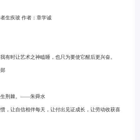
者生疾玻 作者：章学诚
果我有时让艺术之神瞌睡，也只为要使它醒后更兴奋。
居郧
名
手生荆棘。——朱舜水
习惯，让自信相伴每天，让付出见证成长，让劳动收获喜