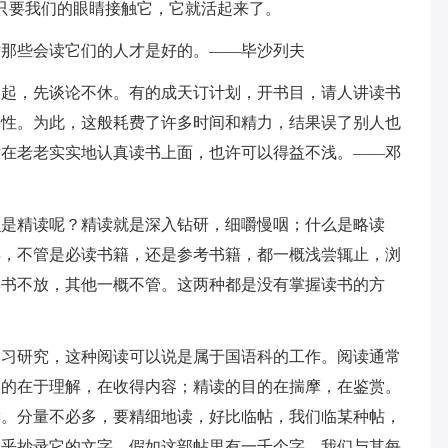
只要我们的眼睛接触它，它就活起来了。
对那些会读它们的人才是好的。——毕沙列夫
做起，先谈论不休。有的成天订计划，开书目，请人讲读书
要性。为此，这般耗费了许多时间和精力，结果误了别人也
放在老老实实地认真读书上面，也许可以得益不浅。——邓
么是精读呢？精读就是深入钻研，细嚼慢咽；什么是略读
年，不管是必读书籍，还是参考书籍，都一概浅尝辄止，浏
本书不放，其他一概不管。这两种都是没有掌握读书的方
学习研究，这种阅读可以说是属于国语科的工作。阅读通常
目的在于理解，在收得内容；精读的目的在揣摩，在鉴赏。
读。分量不必多，要精细地读，好比临帖，我们临某种帖，
在乎抄录它的文字。假如这部帖里有一千个字，我们与其每