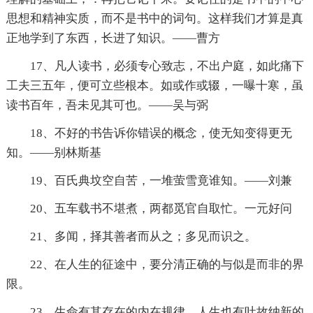
思想和精神实质，而不是书中的词句。这样我们才算是真
正地学到了东西，长进了知识。——曹方
17、凡人读书，必须专心致志，不出户庭，如此痛下
工夫三五年，便可立些根本。如或作或辍，一曝十寒，虽
读书百年，吾未见其可也。——吴与弼
18、不好的书告诉你错误的概念，使无知变得更无
知。——别林斯基
19、百氏典坟空自苦，一堆萤雪竟谁知。——刘兼
20、五车载书不堪煮，两都觅官自取忙。一元好问
21、多闻，择其善者而从之；多见而识之。
22、在人生的征途中，要分清正确的与似是而非的界
限。
23、生命有其存在的内在规律，人生也有吐故纳新的