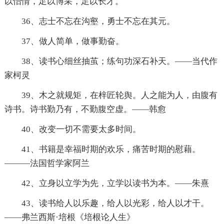
以怡情，足以博采，足以长才。
36、志士不忘在沟壑，勇士不忘在其元。
37、做人简单，做事勤奋。
38、读书心细丝抽茧；练句功深石补天。——当代作
家柯灵
39、木之就规矩，在梓匠轮舆。人之能为人，由腹有
诗书。诗书勤乃有，不勤腹空虚。——韩愈
40、改变一切不需要太多时间。
41、书籍是幸福时期的欢乐，痛苦时期的慰藉。
―――法国哲学家阿兰
42、立身以立学为先，立学以读书为本。——朱熹
43、读书给人以乐趣，给人以光彩，给人以才干。
——弗兰西斯·培根《培根论人生》