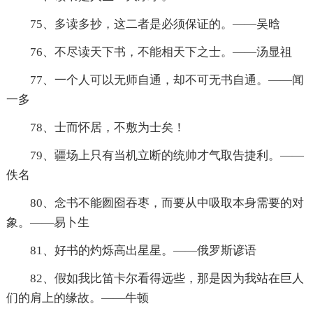
75、多读多抄，这二者是必须保证的。——吴晗
76、不尽读天下书，不能相天下之士。——汤显祖
77、一个人可以无师自通，却不可无书自通。——闻
一多
78、士而怀居，不敷为士矣！
79、疆场上只有当机立断的统帅才气取告捷利。——
佚名
80、念书不能囫囵吞枣，而要从中吸取本身需要的对
象。——易卜生
81、好书的灼烁高出星星。——俄罗斯谚语
82、假如我比笛卡尔看得远些，那是因为我站在巨人
们的肩上的缘故。——牛顿