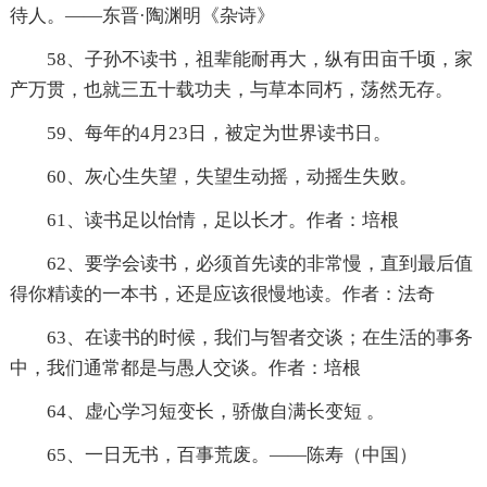
待人。——东晋·陶渊明《杂诗》
58、子孙不读书，祖辈能耐再大，纵有田亩千顷，家
产万贯，也就三五十载功夫，与草本同朽，荡然无存。
59、每年的4月23日，被定为世界读书日。
60、灰心生失望，失望生动摇，动摇生失败。
61、读书足以怡情，足以长才。作者：培根
62、要学会读书，必须首先读的非常慢，直到最后值
得你精读的一本书，还是应该很慢地读。作者：法奇
63、在读书的时候，我们与智者交谈；在生活的事务
中，我们通常都是与愚人交谈。作者：培根
64、虚心学习短变长，骄傲自满长变短 。
65、一日无书，百事荒废。——陈寿（中国）