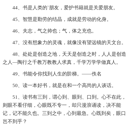
44、书是人类的`朋友，爱护书籍就是关爱朋友。
45、智慧是勤劳的结晶，成就是劳动的化身。
46、夫志，气之帅也；气，体之充也。
47、没有想象力的灵魂，就像没有望远镜的天文台。
48、处处是创造之地，天天是创造之时，人人是创造
之人—陶行之千教万教教人求真，千学万学学做真人。
49、书能令你找到人生的阶梯。——佚名
50、读一本好书，就是在和一个高尚的人谈话。
51、读书有三到，谓心到、眼到、口到。心不在此，
则眼不看仔细，心眼既不专一，却只漫浪诵读，决不能
记，记不能久也。三到之中，心到最急。心既到矣，眼口
岂不到乎？