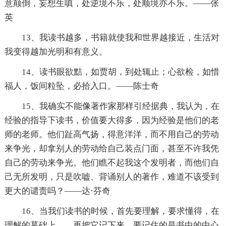
意颠倒，妄想生嗔，处逆境不乐，处顺境亦不乐。——张
英
13、我读书越多，书籍就使我和世界越接近，生活对
我变得越加光明和有意义。
14、读书眼欲黠，如贾胡，到处辄止；心欲检，如惜
福人，饭间粒坠，必拾入口。——陈士奇
15、我确实不能像著作家那样引经据典，我认为，在
经验的指导下读书，价值要大得多，因为经验是他们的老
师的老师。他们趾高气扬，得意洋洋，而不用自己的劳动
来争光，却拿别人的劳动给自己装点门面，甚至不许我凭
自己的劳动来争光。他们瞧不起我这个发明者，而他们自
己无所发明，只是吹嘘、背诵别人的著作，难道不该受到
更大的谴责吗？——达·芬奇
16、当我们读书的时候，首先要理解，要求懂得，在
理解的墓础上，．再把它记下来。要记住的是书中的中心