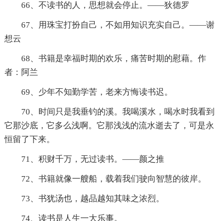
66、不读书的人，思想就会停止。——狄德罗
67、用珠宝打扮自己，不如用知识充实自己。——谢
想云
68、书籍是幸福时期的欢乐，痛苦时期的慰藉。作
者：阿兰
69、少年不知勤学苦，老来方悔读书迟。
70、时间只是我垂钓的溪。我喝溪水，喝水时我看到
它那沙底，它多么浅啊。它那浅浅的流水逝去了，可是永
恒留了下来。
71、积财千万，无过读书。——颜之推
72、书籍就像一艘船，载着我们驶向智慧的彼岸。
73、书犹汤也，越品越知其味之浓烈。
74、读书是人生一大乐事。