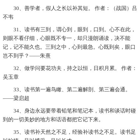
30、善学者，假人之长以补其短。 作者：（战国）吕
不韦
31、读书有三到，谓心到，眼到，口到。心不在此，
则眼不看仔细，心眼既不专一，却只漫朗诵读，决不能
记，记不能久也。三到之中，心到最急。心既到矣，眼口
岂不到乎？——朱熹
32、做学问要花功夫，持之以恒，日积月累。 作者：
吴玉章
33、读书第一遍鸟瞰、第二遍解剖、第三遍会通。
——梁启超
34、身边永远要带着铅笔和笔记本，读书和谈话时碰
到的一切美妙的地方和话语都把它记下来。
35、读书补天然之不足，经验补读书之不足。读书足