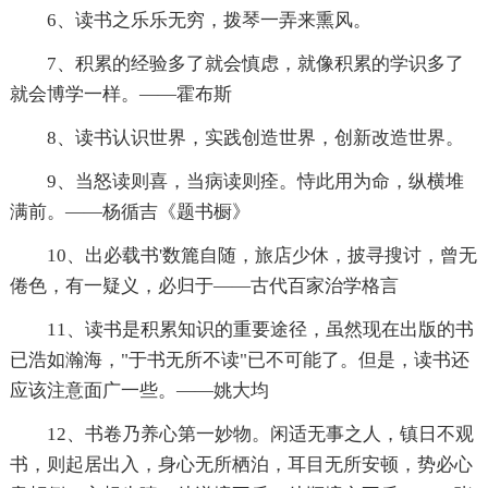
6、读书之乐乐无穷，拨琴一弄来熏风。
7、积累的经验多了就会慎虑，就像积累的学识多了
就会博学一样。——霍布斯
8、读书认识世界，实践创造世界，创新改造世界。
9、当怒读则喜，当病读则痊。恃此用为命，纵横堆
满前。——杨循吉《题书橱》
10、出必载书'数簏自随，旅店少休，披寻搜讨，曾无
倦色，有一疑义，必归于——古代百家治学格言
11、读书是积累知识的重要途径，虽然现在出版的书
已浩如瀚海，"于书无所不读"已不可能了。但是，读书还
应该注意面广一些。——姚大均
12、书卷乃养心第一妙物。闲适无事之人，镇日不观
书，则起居出入，身心无所栖泊，耳目无所安顿，势必心