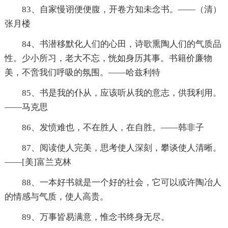
83、自家慢诩便便腹，开卷方知未念书。——（清）
张月楼
84、书潜移默化人们的心田，诗歌熏陶人们的气质品
性。少小所习，老大不忘，恍如身历其事。书籍价廉物
美，不啻我们呼吸的氛围。——哈兹利特
85、书是我的仆从，应该听从我的意志，供我利用。
——马克思
86、发愤难也，不在胜人，在自胜。——韩非子
87、阅读使人完美，思考使人深刻，攀谈使人清晰。
——[美]富兰克林
88、一本好书就是一个好的社会，它可以或许陶冶人
的情感与气质，使人高贵。
89、万事皆易满意，惟念书终身无尽。