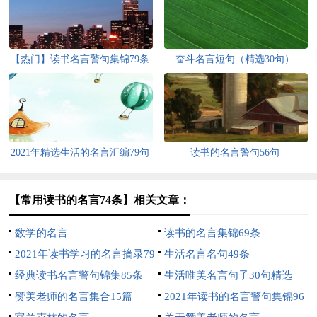
【热门】读书名言警句集锦79条
奋斗名言短句（精选30句）
2021年精选生活的名言汇编79句
读书的名言警句56句
【常用读书的名言74条】相关文章：
数学的名言
读书的名言集锦69条
2021年读书学习的名言摘录79
生活名言名句49条
句
经典读书名言警句锦集85条
生活唯美名言句子30句精选
赞美老师的名言集合15篇
2021年读书的名言警句集锦96