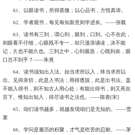
61、以眼读书，所得甚微；以心品书，方悟真谛。
62、学者观书，每见每知新意则学进矣。——张载
63、读书有三到，谓心到，眼到，口到。心不在此，
则眼看不仔细，心眼既不专一，却只漫浪诵读，决不能
记，久也不能久也。三到之中，心到最急，心既到矣，眼
口岂不到乎？——朱熹
64、读书须知出入法。始当求所以入，终当求所以
出。见得亲切，此是入书法；用得透脱，此是出书法。盖
不能入得书，则不知古人用心处；有能出得书，则又死在
言下。惟知出知入，得尽读书之法也。——陈善[宋]
65、咱们读书越多，就越发现咱们是无知的。——雪
莱
66、学问是履历的积聚，才气是吃苦的忍耐。——茅