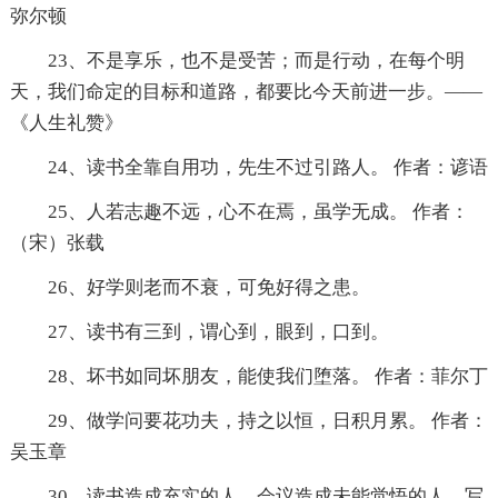
弥尔顿
23、不是享乐，也不是受苦；而是行动，在每个明
天，我们命定的目标和道路，都要比今天前进一步。——
《人生礼赞》
24、读书全靠自用功，先生不过引路人。 作者：谚语
25、人若志趣不远，心不在焉，虽学无成。 作者：
（宋）张载
26、好学则老而不衰，可免好得之患。
27、读书有三到，谓心到，眼到，口到。
28、坏书如同坏朋友，能使我们堕落。 作者：菲尔丁
29、做学问要花功夫，持之以恒，日积月累。 作者：
吴玉章
30、读书造成充实的人，会议造成未能觉悟的人，写