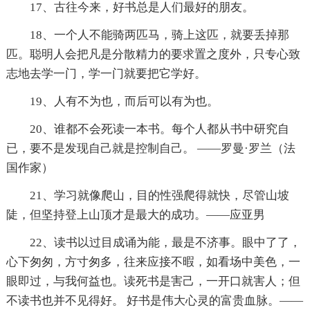
17、古往今来，好书总是人们最好的朋友。
18、一个人不能骑两匹马，骑上这匹，就要丢掉那
匹。聪明人会把凡是分散精力的要求置之度外，只专心致
志地去学一门，学一门就要把它学好。
19、人有不为也，而后可以有为也。
20、谁都不会死读一本书。每个人都从书中研究自
已，要不是发现自己就是控制自己。 ——罗曼·罗兰（法
国作家）
21、学习就像爬山，目的性强爬得就快，尽管山坡
陡，但坚持登上山顶才是最大的成功。——应亚男
22、读书以过目成诵为能，最是不济事。眼中了了，
心下匆匆，方寸匆多，往来应接不暇，如看场中美色，一
眼即过，与我何益也。读死书是害己，一开口就害人；但
不读书也并不见得好。 好书是伟大心灵的富贵血脉。——