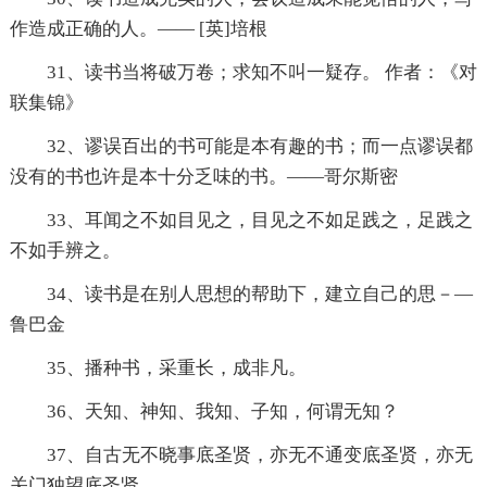
作造成正确的人。—— [英]培根
31、读书当将破万卷；求知不叫一疑存。 作者：《对
联集锦》
32、谬误百出的书可能是本有趣的书；而一点谬误都
没有的书也许是本十分乏味的书。——哥尔斯密
33、耳闻之不如目见之，目见之不如足践之，足践之
不如手辨之。
34、读书是在别人思想的帮助下，建立自己的思－—
鲁巴金
35、播种书，采重长，成非凡。
36、天知、神知、我知、子知，何谓无知？
37、自古无不晓事底圣贤，亦无不通变底圣贤，亦无
关门独望底圣贤。