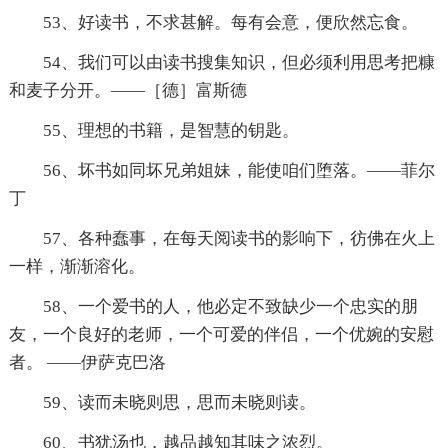
53、好读书，不求甚解。每有会意，便欣然忘食。
54、我们可以由读书搜集知识，但必须利用思考把糠
和麦子分开。——［德］富斯德
55、理想的书籍，是智慧的钥匙。
56、坏书如同坏兄弟姐妹，能使咱们堕落。——菲尔
丁
57、各种蠢事，在每天阅读书的影响下，彷佛在火上
一样，渐渐溶化。
58、一个爱书的人，他必定不致缺少一个忠实的朋
友，一个良好的老师，一个可爱的伴侣，一个优婉的安慰
者。 ——伊萨克巴洛
59、读而未晓则思，思而未晓则读。
60、书犹汤也，越品越知其味之浓烈。