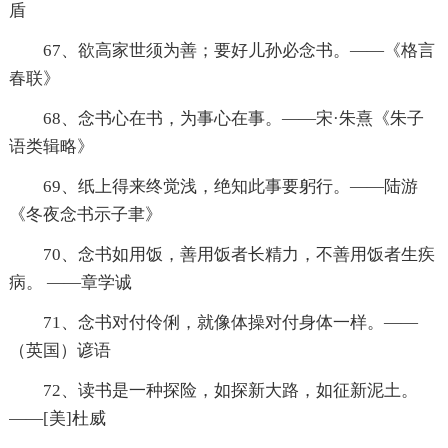
盾
67、欲高家世须为善；要好儿孙必念书。——《格言
春联》
68、念书心在书，为事心在事。——宋·朱熹《朱子
语类辑略》
69、纸上得来终觉浅，绝知此事要躬行。——陆游
《冬夜念书示子聿》
70、念书如用饭，善用饭者长精力，不善用饭者生疾
病。 ——章学诚
71、念书对付伶俐，就像体操对付身体一样。——
（英国）谚语
72、读书是一种探险，如探新大路，如征新泥土。
——[美]杜威