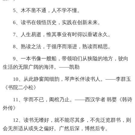
5、木不凿不通，人不学不懂。
6、读书在领悟历史，实践在创新未来。
7、人生易逝，惟其事业有时得以垂诸永久。
8、熟读之法，于循序而渐进，熟读而精思。
9、一本书像一艘船，带领咱们从狭隘的地方，驶向
生活的无限广阔的海洋。——凯勒
10、从此静窗闻细韵，琴声长伴读书人。——李群玉
《书院二小松》
11、学而不已，阖棺乃止。——西汉学者 韩婴《韩诗
外传》
12、读书无嗜好，就不能尽其多，不先泛览群书，则
会无所适从或失之偏好。广然后深，博然后专。