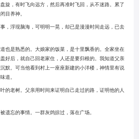
空盘旋，有时飞向远方，然后再准时飞回，从不迷路。累了
起闭目养神。
之事，浮现脑海，可明明一晃，却已是漫漫时间走远，已去
味道也是熟悉的。大娘家的饭菜，是十里飘香的。全家坐在
说盖好后，就自己回老家住，人还是要归根的。我知道父亲
很沉默。可当他看到村上一座座新建的小洋楼，神情里有说
么味道。
抽叶的老树。父亲用时间来证明自己走过的路，证明他的人
直被遗忘的事情。一群灰鸽掠过，落在广场。