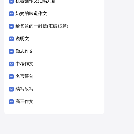
8篇）
机器猫作文汇编九篇
奶奶的味道作文
给爸爸的一封信(汇编15篇)
说明文
励志作文
中考作文
名言警句
续写改写
高三作文