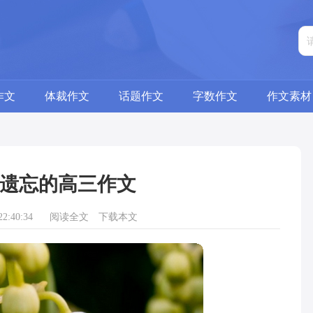
作文
体裁作文
话题作文
字数作文
作文素材
遗忘的高三作文
2:40:34
阅读全文
下载本文