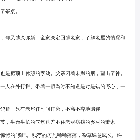
上了饭桌。
。
秘，却又越久弥新。全家决定回趟老家，了解老屋的情况和
的也是房顶上休憩的家鸽。父亲叼着未燃的烟，望出了神。
自一人在外打拼。带着一颗当时不知道是对是错的野心，一
了鸽群。只有老屋任时间打磨，不离不弃地陪伴。
季节，生命生长的气氛遮盖不住老弱病残的乡村的萧索。
惊愕的`嘴巴。残存的房瓦稀稀落落，杂草肆意疯长。许