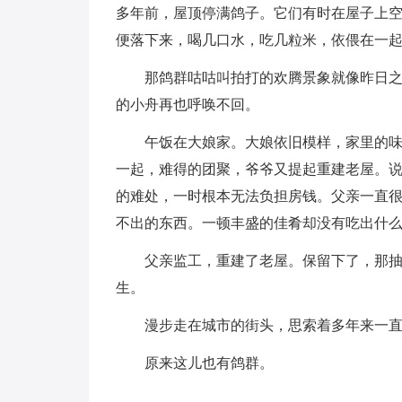
多年前，屋顶停满鸽子。它们有时在屋子上
便落下来，喝几口水，吃几粒米，依偎在一
那鸽群咕咕叫拍打的欢腾景象就像昨日
的小舟再也呼唤不回。
午饭在大娘家。大娘依旧模样，家里的
一起，难得的团聚，爷爷又提起重建老屋。
的难处，一时根本无法负担房钱。父亲一直
不出的东西。一顿丰盛的佳肴却没有吃出什
父亲监工，重建了老屋。保留下了，那
生。
漫步走在城市的街头，思索着多年来一
原来这儿也有鸽群。